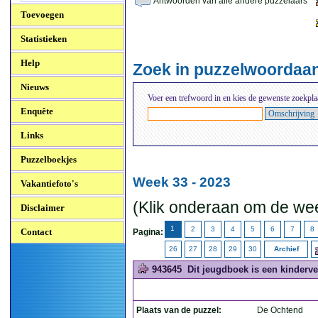
Antwoorden van alle andere puzzelaars
Toevoegen
Statistieken
Help
Zoek in puzzelwoordaa
Nieuws
Voer een trefwoord in en kies de gewenste zoekpla
Enquête
Links
Puzzelboekjes
Week 33 - 2023
Vakantiefoto's
(Klik onderaan om de wee
Disclaimer
1
2
3
4
5
6
7
8
Contact
Pagina:
26
27
28
29
30
Archief
943645
Dit jeugdboek is een kinderve
Plaats van de puzzel:
De Ochtend