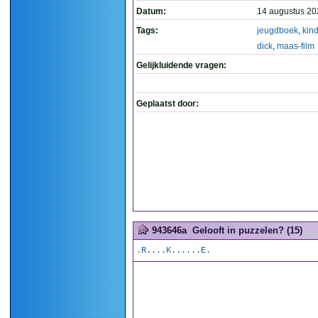
Datum:
14 augustus 20
Tags:
jeugdboek
,
kin
dick
,
maas-film
Gelijkluidende vragen:
Geplaatst door:
943646a
Gelooft in puzzelen? (15)
.R....K......E.