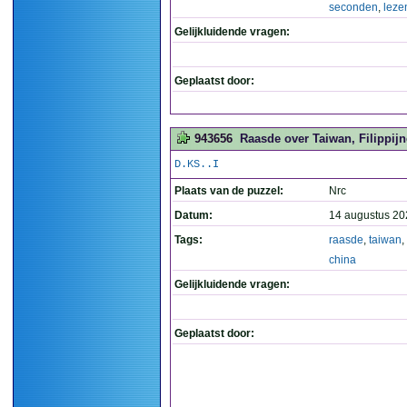
seconden
,
leze
Gelijkluidende vragen:
Geplaatst door:
943656
Raasde over Taiwan, Filippijn
D.KS..I
Plaats van de puzzel:
Nrc
Datum:
14 augustus 20
Tags:
raasde
,
taiwan
,
china
Gelijkluidende vragen:
Geplaatst door: