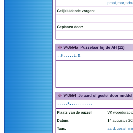
praat
,
raar
,
sch
Gelijkluidende vragen:
Geplaatst door:
943664a
Puzzelaar bij de AH (12)
..K.....L.E.
943664
Je aard of gestel door middel
.....R...........
Plaats van de puzzel:
VK woordgrapt
Datum:
14 augustus 20
Tags:
aard
,
gestel
,
mi