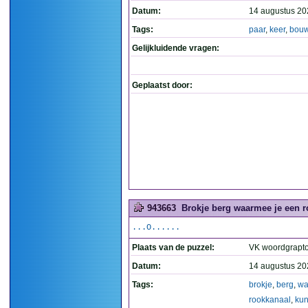
Datum:
14 augustus 20
Tags:
paar
,
keer
,
bouw
Gelijkluidende vragen:
Geplaatst door:
943663
Brokje berg waarmee je een r
...O......
Plaats van de puzzel:
VK woordgrapt
Datum:
14 augustus 20
Tags:
brokje
,
berg
,
wa
rookkanaal
,
kun