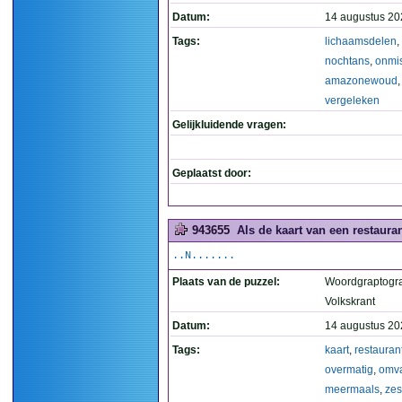
Datum:
14 augustus 20
Tags:
lichaamsdelen
,
nochtans
,
onmi
amazonewoud
vergeleken
Gelijkluidende vragen:
Geplaatst door:
943655
Als de kaart van een restaur
..N.......
Plaats van de puzzel:
Woordgraptogr
Volkskrant
Datum:
14 augustus 20
Tags:
kaart
,
restauran
overmatig
,
omva
meermaals
,
zes