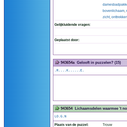
damesbadpakk
bovenlichaam
,
zicht
,
onttrekke
Gelijkluidende vragen:
Geplaatst door:
943654a
Gelooft in puzzelen? (15)
.R....K......E.
943654
Lichaamsdelen waarmee 't no
LO.G.N
Plaats van de puzzel:
Trouw