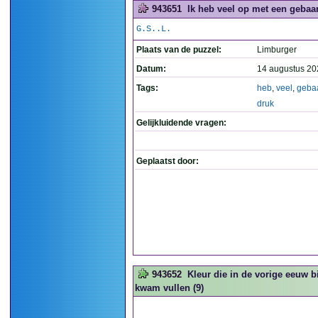
943651
Ik heb veel op met een gebaar
G.S..L.
Plaats van de puzzel:
Limburger
Datum:
14 augustus 20
Tags:
heb
,
veel
,
geba
druk
Gelijkluidende vragen:
Geplaatst door:
943652
Kleur die in de vorige eeuw b
kwam vullen (9)