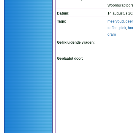
Woordgraptogr
Datum:
14 augustus 20
Tags:
meervoud
,
gee
treffen
,
piek
,
ho
gram
Gelijkluidende vragen:
Geplaatst door: