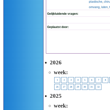
plastische
,
chir
omvang
,
laten
,
Gelijkluidende vragen:
Geplaatst door:
2026
week:
1
2
3
4
5
6
7
8
26
27
28
29
30
31
32
2025
week: