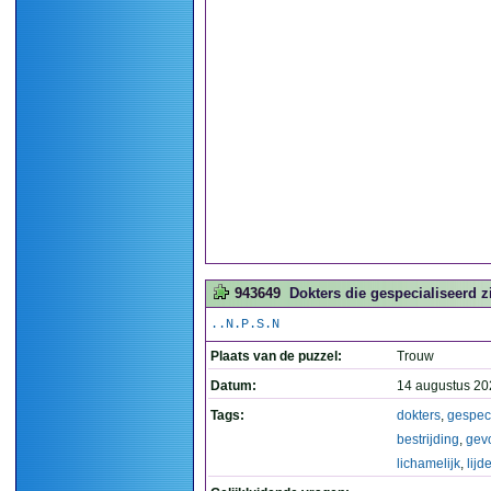
943649
Dokters die gespecialiseerd zi
..N.P.S.N
Plaats van de puzzel:
Trouw
Datum:
14 augustus 20
Tags:
dokters
,
gespec
bestrijding
,
gev
lichamelijk
,
lijd