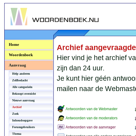
Woordenboek.NU
Home
Archief aangevraagd
Woordenboek
Hier vind je het archief
Aanvraag
zijn dan 24 uur.
Help anderen
Je kunt hier géén antwoo
Zelfbedacht
mailen naar de Webmaste
Alle categorieën
Beknopt overzicht
Nieuwe aanvraag
Archief
Antwoorden van de Webmaster
Zoek
Antwoorden van de moderators
Inhoudsopgave
Antwoorden van de aanvrager
Forumgebruikers
Thema