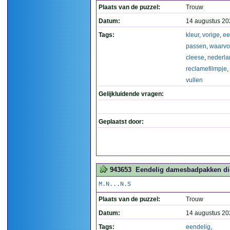
Plaats van de puzzel:
Trouw
Datum:
14 augustus 20
Tags:
kleur
,
vorige
,
e
passen
,
waarvo
cleese
,
nederla
reclamefilmpje
,
vullen
Gelijkluidende vragen:
Geplaatst door:
943653
Eendelig damesbadpakken die 
M.N...N.S
Plaats van de puzzel:
Trouw
Datum:
14 augustus 20
Tags:
eendelig
,