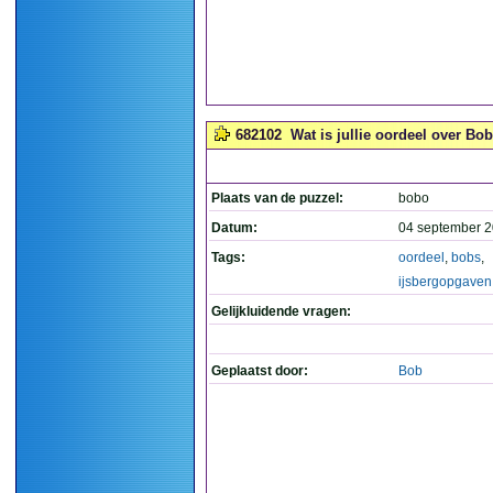
682102
Wat is jullie oordeel over Bo
Plaats van de puzzel:
bobo
Datum:
04 september 2
Tags:
oordeel
,
bobs
,
ijsbergopgaven
Gelijkluidende vragen:
Geplaatst door:
Bob