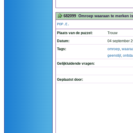
682099
Omroep waaraan te merken is d
POP.E.
Plaats van de puzzel:
Trouw
Datum:
04 september 2
Tags:
omroep
,
waara
geenstijl
,
ontst
Gelijkluidende vragen:
Geplaatst door: