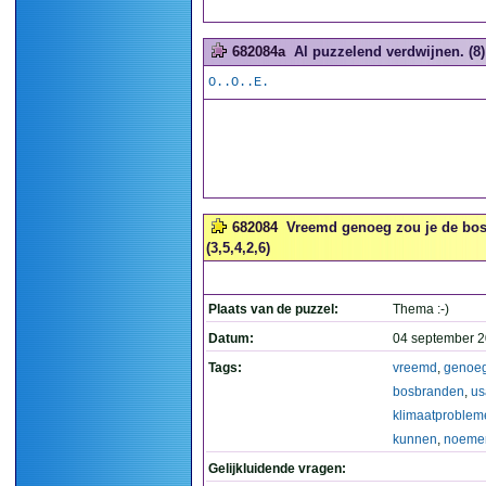
682084a
Al puzzelend verdwijnen. (8)
O..O..E.
682084
Vreemd genoeg zou je de bos
(3,5,4,2,6)
Plaats van de puzzel:
Thema :-)
Datum:
04 september 2
Tags:
vreemd
,
genoe
bosbranden
,
us
klimaatproblem
kunnen
,
noeme
Gelijkluidende vragen: