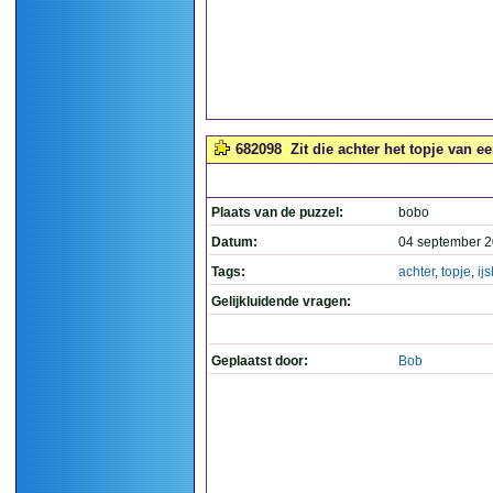
682098
Zit die achter het topje van ee
Plaats van de puzzel:
bobo
Datum:
04 september 2
Tags:
achter
,
topje
,
ij
Gelijkluidende vragen:
Geplaatst door:
Bob