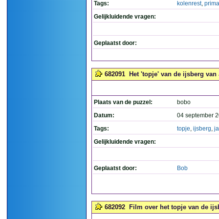
Tags:
kolenrest
,
prim
Gelijkluidende vragen:
Geplaatst door:
682091
Het 'topje' van de ijsberg va
Plaats van de puzzel:
bobo
Datum:
04 september 2
Tags:
topje
,
ijsberg
,
j
Gelijkluidende vragen:
Geplaatst door:
Bob
682092
Film over het topje van de ijs