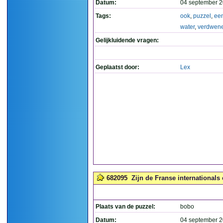
Datum:
04 september 2
Tags:
ook
,
puzzel
,
ee
water
,
verdwen
Gelijkluidende vragen:
Geplaatst door:
Lex
682095
Zijn de Franse internationals e
Plaats van de puzzel:
bobo
Datum:
04 september 2