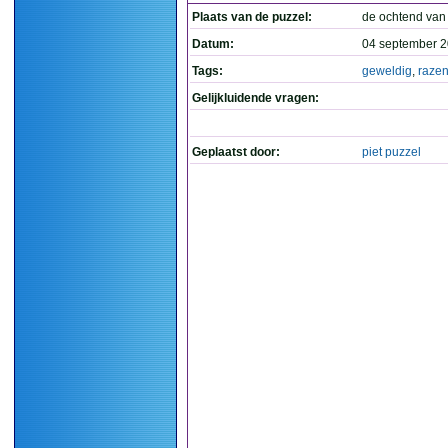
Plaats van de puzzel:
de ochtend van
Datum:
04 september 2
Tags:
geweldig
,
raze
Gelijkluidende vragen:
Geplaatst door:
piet puzzel