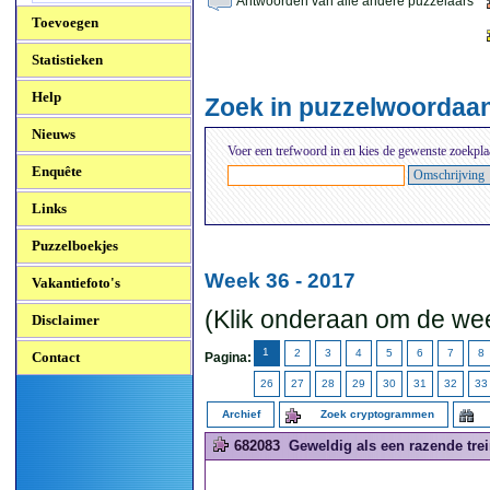
Antwoorden van alle andere puzzelaars
Toevoegen
Statistieken
Help
Zoek in puzzelwoordaa
Nieuws
Voer een trefwoord in en kies de gewenste zoekpla
Enquête
Links
Puzzelboekjes
Week 36 - 2017
Vakantiefoto's
(Klik onderaan om de wee
Disclaimer
1
2
3
4
5
6
7
8
Contact
Pagina:
26
27
28
29
30
31
32
33
Archief
Zoek cryptogrammen
682083
Geweldig als een razende trei