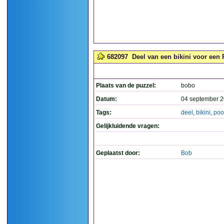
682097
Deel van een bikini voor een P
Plaats van de puzzel:
bobo
Datum:
04 september 2
Tags:
deel
,
bikini
,
poo
Gelijkluidende vragen:
Geplaatst door:
Bob