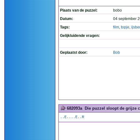
Plaats van de puzzel:
bobo
Datum:
04 september 2
Tags:
film
,
topje
,
ijsbe
Gelijkluidende vragen:
Geplaatst door:
Bob
682093a
Die puzzel sloopt de grijze ce
..E....E..R