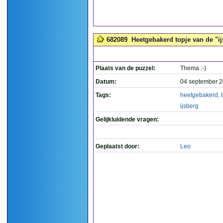
682089
Heetgebakerd topje van de "ijs
Plaats van de puzzel:
Thema :-)
Datum:
04 september 2
Tags:
heetgebakerd
,
ijsberg
Gelijkluidende vragen:
Geplaatst door:
Leo