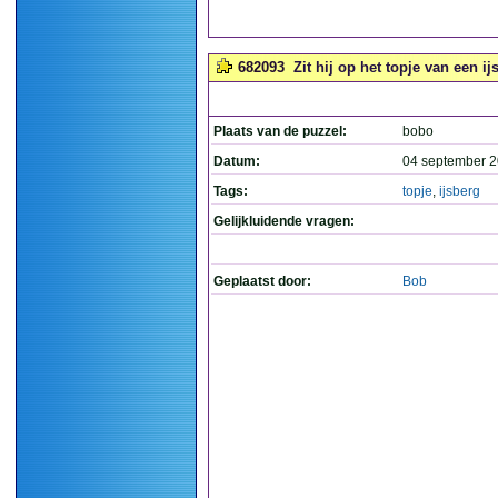
682093
Zit hij op het topje van een ij
Plaats van de puzzel:
bobo
Datum:
04 september 2
Tags:
topje
,
ijsberg
Gelijkluidende vragen:
Geplaatst door:
Bob