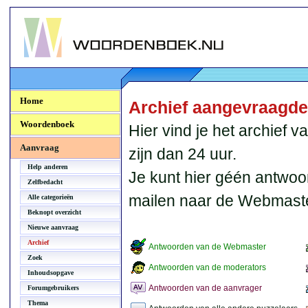
Woordenboek.NU
Home
Archief aangevraagd
Woordenboek
Hier vind je het archief
Aanvraag
zijn dan 24 uur.
Help anderen
Je kunt hier géén antwoo
Zelfbedacht
mailen naar de Webmaste
Alle categorieën
Beknopt overzicht
Nieuwe aanvraag
Archief
Antwoorden van de Webmaster
Zoek
Antwoorden van de moderators
Inhoudsopgave
Antwoorden van de aanvrager
Forumgebruikers
Thema