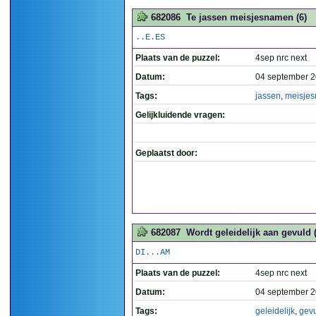
682086
Te jassen meisjesnamen (6)
..E.ES
Plaats van de puzzel:
4sep nrc next
Datum:
04 september 2
Tags:
jassen
,
meisje
Gelijkluidende vragen:
Geplaatst door:
682087
Wordt geleidelijk aan gevuld (
DI...AM
Plaats van de puzzel:
4sep nrc next
Datum:
04 september 2
Tags:
geleidelijk
,
gev