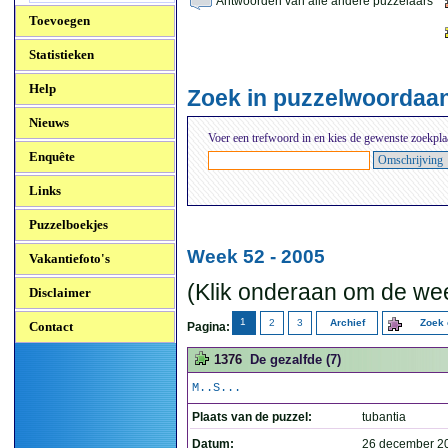
Antwoorden van alle andere puzzelaars
Toevoegen
Statistieken
Help
Zoek in puzzelwoordaa
Nieuws
Voer een trefwoord in en kies de gewenste zoekpla
Enquête
Links
Puzzelboekjes
Week 52 - 2005
Vakantiefoto's
(Klik onderaan om de wee
Disclaimer
1
2
3
Archief
Zoek 
Contact
Pagina:
1376
De gezalfde (7)
M..S...
Plaats van de puzzel:
tubantia
Datum:
26 december 2