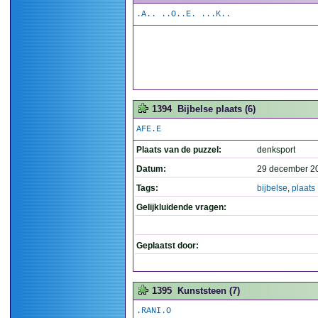
.A.. ..O..E. ...K..
1394
Bijbelse plaats (6)
AFE.E
Plaats van de puzzel:
denksport
Datum:
29 december 2
Tags:
bijbelse
,
plaats
Gelijkluidende vragen:
Geplaatst door:
1395
Kunststeen (7)
.RANI.O