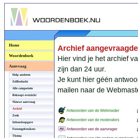
Woordenboek.NU
Home
Archief aangevraagd
Woordenboek
Hier vind je het archief
Aanvraag
zijn dan 24 uur.
Help anderen
Je kunt hier géén antwoo
Zelfbedacht
mailen naar de Webmaste
Alle categorieën
Beknopt overzicht
Nieuwe aanvraag
Archief
Antwoorden van de Webmaster
Zoek
Antwoorden van de moderators
Inhoudsopgave
Antwoorden van de aanvrager
Forumgebruikers
Thema