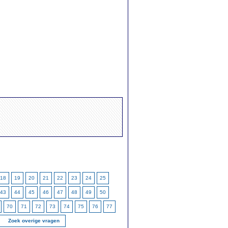
18
19
20
21
22
23
24
25
43
44
45
46
47
48
49
50
70
71
72
73
74
75
76
77
Zoek overige vragen