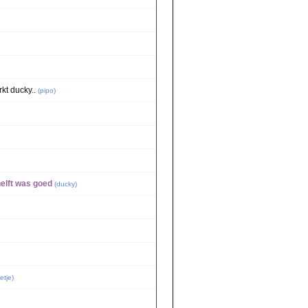
kt ducky..
(
pipo
)
helft was goed
(
ducky
)
etje
)