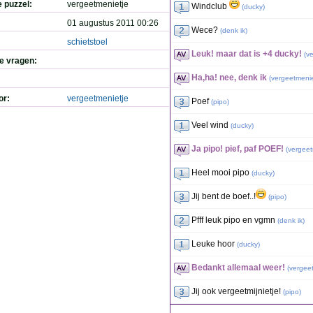
e puzzel:
vergeetmenietje
Windclub
(
ducky
)
01 augustus 2011 00:26
Wece?
(
denk ik
)
schietstoel
Leuk! maar dat is +4 ducky!
(
ve
de vragen:
Ha,ha! nee, denk ik
(
vergeetmenie
or:
vergeetmenietje
Poef
(
pipo
)
Veel wind
(
ducky
)
Ja pipo! pief, paf POEF!
(
vergeet
Heel mooi pipo
(
ducky
)
Jij bent de boef..!
(
pipo
)
Pfff leuk pipo en vgmn
(
denk ik
)
Leuke hoor
(
ducky
)
Bedankt allemaal weer!
(
vergee
Jij ook vergeetmijnietje!
(
pipo
)