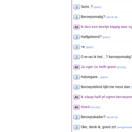
Semi..?
(
pipo
)
Beroepsmatig?
(
denk ik
)
Ik ben een beetje kippig was 
Halfgeleerd?
(
pipo
)
+e
(
pipo
)
O w=as ik het....? beroepsmatig
Ja vgm 1e helft goed
(
ducky
)
Halvegare..
(
pipo
)
Beroepsblind lijkt me mooi dan
(
Ik slaap half pf vgmn beroeps
Goed
(
ducky
)
Beroepskader?
(
denk ik
)
Oke, denk ik, goed zo!
(
vergeetme