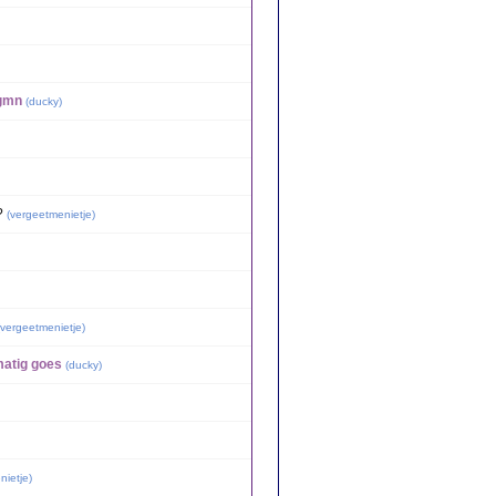
vgmn
(
ducky
)
?
(
vergeetmenietje
)
vergeetmenietje
)
matig goes
(
ducky
)
nietje
)