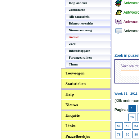
Antwoor
Help anderen
Zelfbedacht
Antwoord
Alle categorieën
Antwoord
Beknopt overzicht
Nieuwe aanvraag
Antwoord
Archief
Zoek
Inhoudsopgave
Zoek in puzz
Forumgebruikers
Thema
Voer een tre
Toevoegen
Statistieken
Help
Week 31 - 2011
(Klik onderaan
Nieuws
1
Pagina:
Enquête
26
Links
51
52
53
78
79
80
Puzzelboekjes