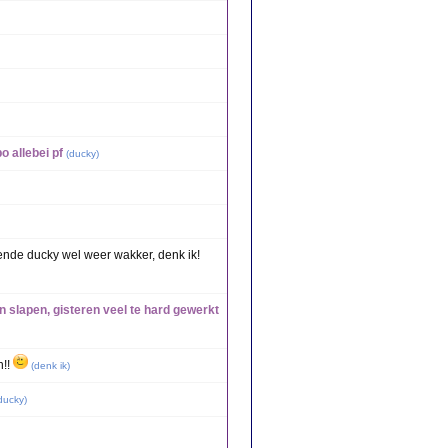
 allebei pf
(
ducky
)
ende ducky wel weer wakker, denk ik!
 slapen, gisteren veel te hard gewerkt
n!!
(
denk ik
)
ducky
)