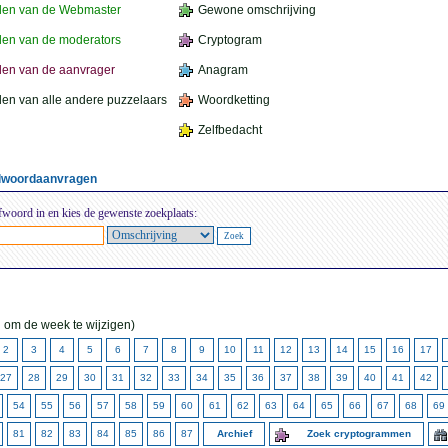
den van de Webmaster
Gewone omschrijving
en van de moderators
Cryptogram
en van de aanvrager
Anagram
en van alle andere puzzelaars
Woordketting
Zelfbedacht
elwoordaanvragen
fwoord in en kies de gewenste zoekplaats:
 om de week te wijzigen)
2
3
4
5
6
7
8
9
10
11
12
13
14
15
16
17
27
28
29
30
31
32
33
34
35
36
37
38
39
40
41
42
54
55
56
57
58
59
60
61
62
63
64
65
66
67
68
69
81
82
83
84
85
86
87
Archief
Zoek cryptogrammen