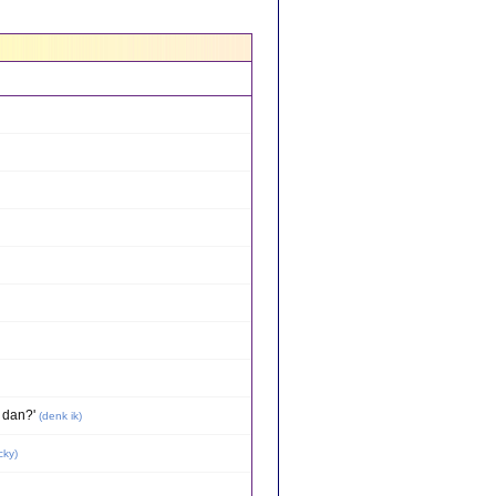
 dan?'
(
denk ik
)
cky
)