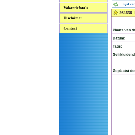
Lijst ve
Vakantiefoto's
264636
Disclaimer
Contact
Plaats van d
Datum:
Tags:
Gelijkluiden
Geplaatst do