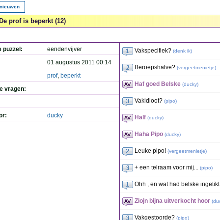
rnieuwen
De prof is beperkt (12)
e puzzel:
eendenvijver
Vakspecifiek?
(
denk ik
)
01 augustus 2011 00:14
Beroepshalve?
(
vergeetmenietje
)
prof
,
beperkt
Haf goed Belske
(
ducky
)
de vragen:
Vakidioot?
(
pipo
)
or:
ducky
Half
(
ducky
)
Haha Pipo
(
ducky
)
Leuke pipo!
(
vergeetmenietje
)
+ een telraam voor mij...
(
pipo
)
Ohh , en wat had belske ingetikt
Ziojn bijna uitverkocht hoor
(
du
Vakgestoorde?
(
pipo
)