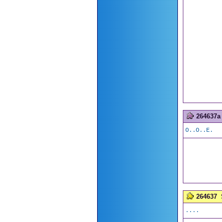
264637a
O..O..E.
264637
....