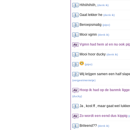
Hihiihihiih,
(
denk ik
)
Gaat lekker he
(
denk ik
)
Beroepsmatig
(
pipo
)
Mooi vgmn
(
denk ik
)
Vgmn had hem al en nu ook pipo
Mooi hoor ducky
(
denk ik
)
(
pipo
)
Wij krijgen samen een half slap
(
vergeetmenietje
)
Hoop ik had op de banmk liggen
(
ducky
)
Ja , kost ff , maar gaat wel lukke
Zo wordt een eend dus kippig
(
Brileend??
(
denk ik
)