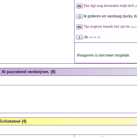
Die ligt nog beneden mijn bril
(
Ik gisteren en vandaag ducky, da
Tja ergens houdt het op he
(
duc
Ja
(
denk ik
)
Reageren is niet meer mogelijk.
Al puzzelend verdwijnen. (8)
Schietstoel (4)