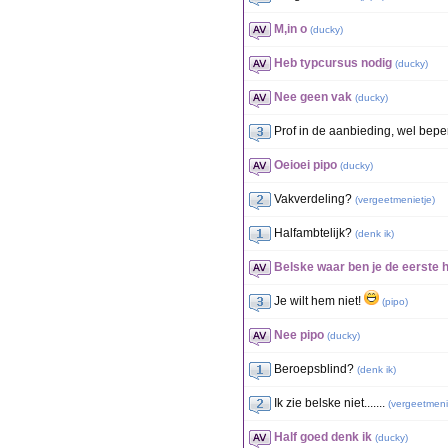
M,in o
(
ducky
)
Heb typcursus nodig
(
ducky
)
Nee geen vak
(
ducky
)
Prof in de aanbieding, wel beper
Oeioei pipo
(
ducky
)
Vakverdeling?
(
vergeetmenietje
)
Halfambtelijk?
(
denk ik
)
Belske waar ben je de eerste 
Je wilt hem niet!
(
pipo
)
Nee pipo
(
ducky
)
Beroepsblind?
(
denk ik
)
Ik zie belske niet.......
(
vergeetmeni
Half goed denk ik
(
ducky
)