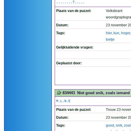
........T.....
Plaats van de puzzel:
Volkskrant
woordgraptogr
Datum:
23 november 2
Tags:
hier
,
kun
,
hoger
toetje
Gelijkluidende vragen:
Geplaatst door:
834443
Niet goed snik, zoals iemand 
M.L.N.E
Plaats van de puzzel:
Trouw 23 nove
Datum:
23 november 2
Tags:
goed
,
snik
,
zoal