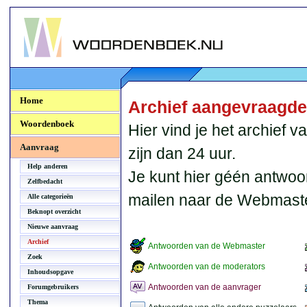
Woordenboek.NU
Home
Archief aangevraagd
Woordenboek
Hier vind je het archief
Aanvraag
zijn dan 24 uur.
Help anderen
Je kunt hier géén antwoo
Zelfbedacht
mailen naar de Webmaste
Alle categorieën
Beknopt overzicht
Nieuwe aanvraag
Archief
Antwoorden van de Webmaster
Zoek
Antwoorden van de moderators
Inhoudsopgave
Antwoorden van de aanvrager
Forumgebruikers
Thema