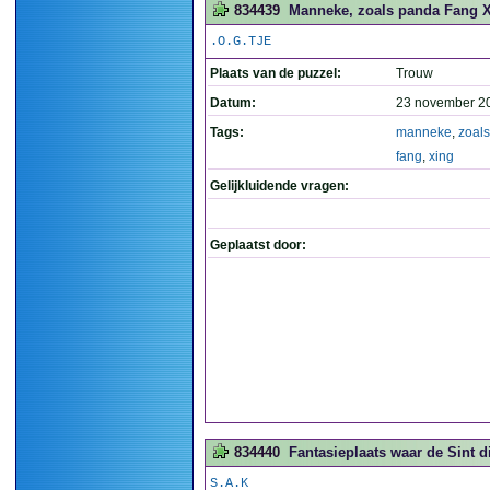
834439
Manneke, zoals panda Fang X
.O.G.TJE
Plaats van de puzzel:
Trouw
Datum:
23 november 2
Tags:
manneke
,
zoals
fang
,
xing
Gelijkluidende vragen:
Geplaatst door:
834440
Fantasieplaats waar de Sint d
S.A.K