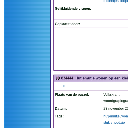
molentjes
,
loopt
Gelijkluidende vragen:
Geplaatst door:
834444
Hutjemutje wonen op een klein
....C.........
Plaats van de puzzel:
Volkskrant
woordgraptogr
Datum:
23 november 2
Tags:
hutjemutje
,
won
stukje
,
poëzie