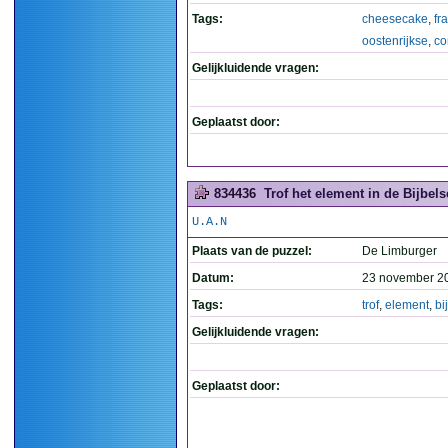
Tags:
cheesecake
,
fr
oostenrijkse
,
co
Gelijkluidende vragen:
Geplaatst door:
834436
Trof het element in de Bijbels
U.A.N
Plaats van de puzzel:
De Limburger
Datum:
23 november 2
Tags:
trof
,
element
,
bi
Gelijkluidende vragen:
Geplaatst door: