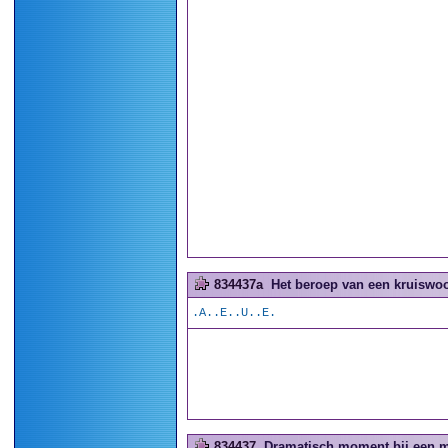
834437a
Het beroep van een kruiswoo
.A..E..U..E.
834437
Dramatisch moment bij een m