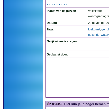
.............
Plaats van de puzzel:
Volkskrant
woordgraptogr
Datum:
23 november 2
Tags:
toekomst
,
geric
gekuifde
,
water
Gelijkluidende vragen:
Geplaatst door:
834442
Hier kun je in hoger beroep me