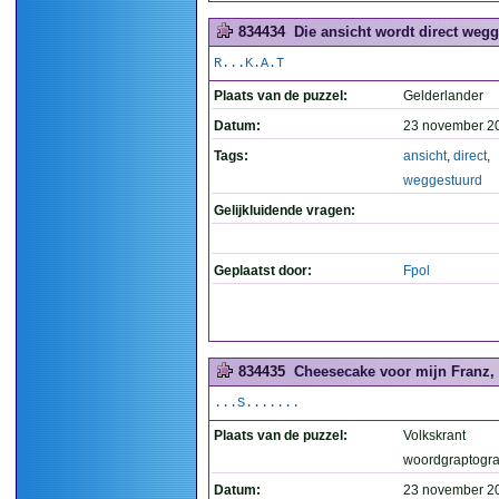
834434
Die ansicht wordt direct wegg
R...K.A.T
Plaats van de puzzel:
Gelderlander
Datum:
23 november 2
Tags:
ansicht
,
direct
,
weggestuurd
Gelijkluidende vragen:
Geplaatst door:
Fpol
834435
Cheesecake voor mijn Franz, 
...S.......
Plaats van de puzzel:
Volkskrant
woordgraptogr
Datum:
23 november 2