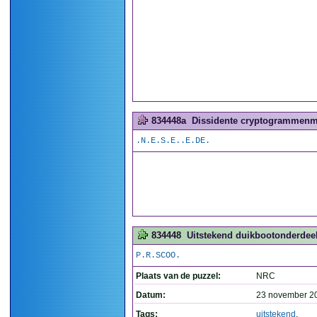
834448a
Dissidente cryptogrammenma
.N.E.S.E..E.DE.
834448
Uitstekend duikbootonderdeel.
P.R.SCOO.
Plaats van de puzzel:
NRC
Datum:
23 november 2
Tags:
uitstekend
,