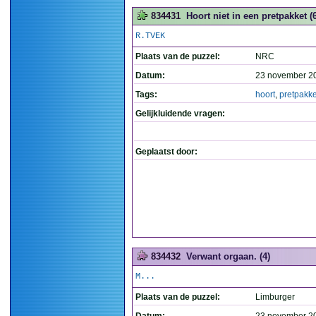
834431
Hoort niet in een pretpakket (
R.TVEK
Plaats van de puzzel:
NRC
Datum:
23 november 2
Tags:
hoort
,
pretpakke
Gelijkluidende vragen:
Geplaatst door:
834432
Verwant orgaan. (4)
M...
Plaats van de puzzel:
Limburger