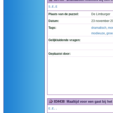
S.E.E
Plaats van de puzzel:
De Limburger
Datum:
23 november 2
Tags:
dramatisch
,
mo
modieuze
,
groe
Gelijkluidende vragen:
Geplaatst door:
834438
Maaltijd voor een gast bij he
E.E..