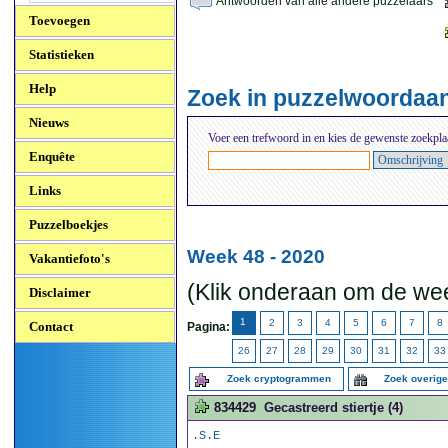
Antwoorden van alle andere puzzelaars
Toevoegen
Statistieken
Help
Zoek in puzzelwoordaa
Nieuws
Voer een trefwoord in en kies de gewenste zoekpla
Enquête
Links
Puzzelboekjes
Week 48 - 2020
Vakantiefoto's
(Klik onderaan om de wee
Disclaimer
1
2
3
4
5
6
7
8
Contact
Pagina:
26
27
28
29
30
31
32
33
Zoek cryptogrammen
Zoek overig
834429
Gecastreerd stiertje (4)
.S.E