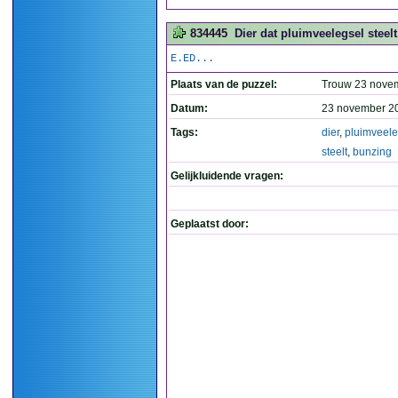
834445
Dier dat pluimveelegsel steelt
E.ED...
Plaats van de puzzel:
Trouw 23 nove
Datum:
23 november 2
Tags:
dier
,
pluimveele
steelt
,
bunzing
Gelijkluidende vragen:
Geplaatst door: