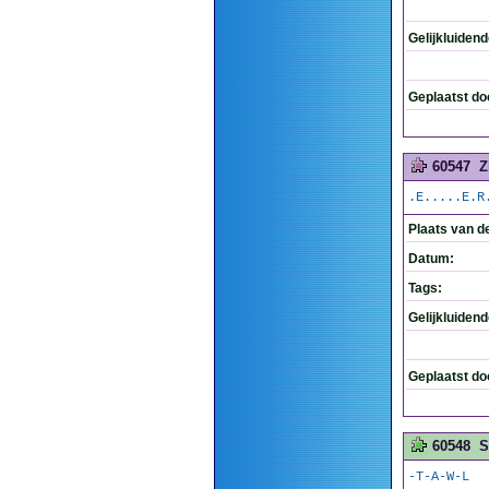
Gelijkluiden
Geplaatst do
60547
Z
.E.....E.R
Plaats van d
Datum:
Tags:
Gelijkluiden
Geplaatst do
60548
S
-T-A-W-L