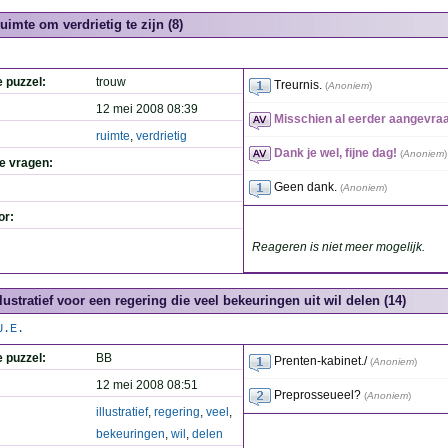
uimte om verdrietig te zijn (8)
e puzzel:
trouw
Treurnis.
(
Anoniem
)
12 mei 2008 08:39
Misschien al eerder aangevraag
ruimte
,
verdrietig
Dank je wel, fijne dag!
(
Anoniem
)
de vragen:
Geen dank.
(
Anoniem
)
or:
Reageren is niet meer mogelijk.
llustratief voor een regering die veel bekeuringen uit wil delen (14)
U.E.
e puzzel:
BB
Prenten-kabinet./
(
Anoniem
)
12 mei 2008 08:51
Preprosseueel?
(
Anoniem
)
illustratief
,
regering
,
veel
,
bekeuringen
,
wil
,
delen