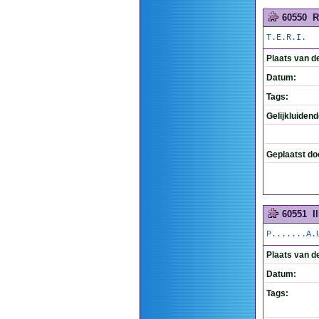
60550
R
T.E.R.I.
Plaats van d
Datum:
Tags:
Gelijkluiden
Geplaatst do
60551
I
P.......A.
Plaats van d
Datum:
Tags: