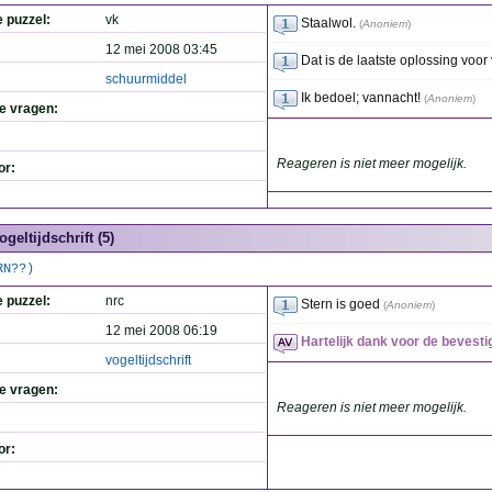
e puzzel:
vk
Staalwol.
(
Anoniem
)
12 mei 2008 03:45
Dat is de laatste oplossing voo
schuurmiddel
Ik bedoel; vannacht!
(
Anoniem
)
de vragen:
Reageren is niet meer mogelijk.
or:
ogeltijdschrift (5)
RN??)
e puzzel:
nrc
Stern is goed
(
Anoniem
)
12 mei 2008 06:19
Hartelijk dank voor de bevestig
vogeltijdschrift
de vragen:
Reageren is niet meer mogelijk.
or: