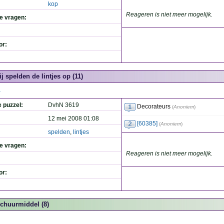
kop
Reageren is niet meer mogelijk.
de vragen:
or:
ij spelden de lintjes op (11)
.
e puzzel:
DvhN 3619
Decorateurs
(
Anoniem
)
12 mei 2008 01:08
[60385]
(
Anoniem
)
spelden
,
lintjes
de vragen:
Reageren is niet meer mogelijk.
or:
chuurmiddel (8)