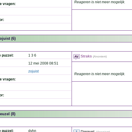
Reageren is niet meer mogelijk.
de vragen:
or:
ojuist (6)
e puzzel:
1 3 6
Straks
(
Anoniem
)
12 mei 2008 08:51
zojuist
Reageren is niet meer mogelijk.
de vragen:
or:
euzel (8)
e puzzel:
dvhn
Dierevet.
(
Anoniem
)