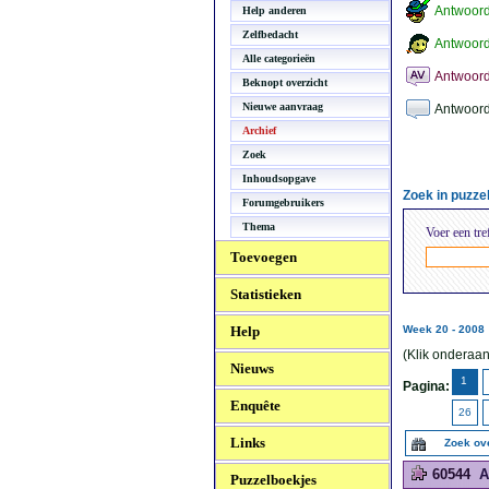
Antwoor
Help anderen
Zelfbedacht
Antwoord
Alle categorieën
Antwoord
Beknopt overzicht
Nieuwe aanvraag
Antwoord
Archief
Zoek
Inhoudsopgave
Zoek in puzz
Forumgebruikers
Thema
Voer een tre
Toevoegen
Statistieken
Help
Week 20 - 2008
(Klik onderaan
Nieuws
1
Pagina:
Enquête
26
Links
Zoek ov
60544
A
Puzzelboekjes