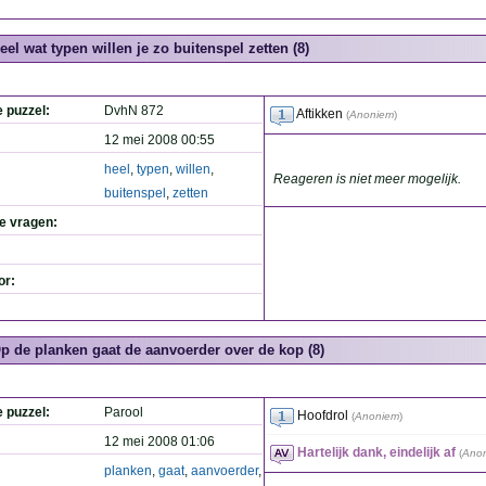
eel wat typen willen je zo buitenspel zetten (8)
e puzzel:
DvhN 872
Aftikken
(
Anoniem
)
12 mei 2008 00:55
heel
,
typen
,
willen
,
Reageren is niet meer mogelijk.
buitenspel
,
zetten
de vragen:
or:
p de planken gaat de aanvoerder over de kop (8)
e puzzel:
Parool
Hoofdrol
(
Anoniem
)
12 mei 2008 01:06
Hartelijk dank, eindelijk af
(
Ano
planken
,
gaat
,
aanvoerder
,