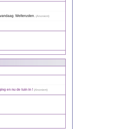
r vandaag. Welterusten.
(
Anoniem
)
ing en nu de tuin in !
(
Anoniem
)