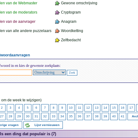
den van de Webmaster
Gewone omschrijving
en van de moderators
Cryptogram
en van de aanvrager
Anagram
en van alle andere puzzelaars
Woordketting
Zelfbedacht
elwoordaanvragen
fwoord in en kies de gewenste zoekplaats:
 om de week te wijzigen)
2
3
4
5
6
7
8
9
10
11
12
13
14
15
16
17
27
28
29
30
31
32
33
34
35
36
37
38
39
40
41
Arch
erige vragen
Lijst vernieuwen
ls een ding dat populair is (7)