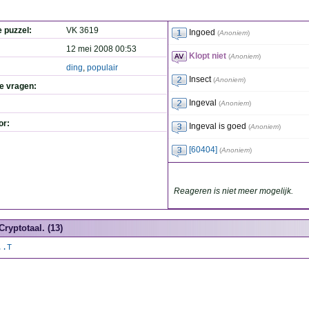
e puzzel:
VK 3619
Ingoed
(
Anoniem
)
12 mei 2008 00:53
Klopt niet
(
Anoniem
)
ding
,
populair
Insect
(
Anoniem
)
de vragen:
Ingeval
(
Anoniem
)
or:
Ingeval is goed
(
Anoniem
)
[60404]
(
Anoniem
)
Reageren is niet meer mogelijk.
Cryptotaal. (13)
..T