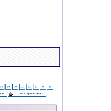
18
19
20
21
22
23
24
25
ief
Zoek cryptogrammen