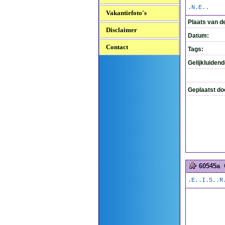
.N.E..
Vakantiefoto's
Plaats van d
Disclaimer
Datum:
Contact
Tags:
Gelijkluiden
Geplaatst do
60545a
.E..I.S..R