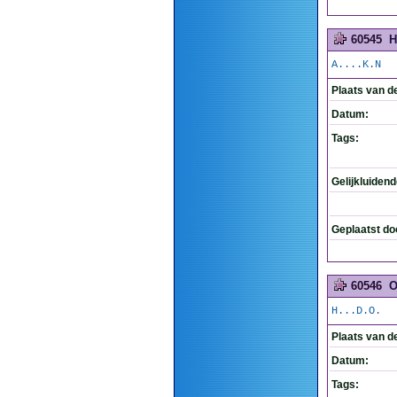
60545
H
A....K.N
Plaats van d
Datum:
Tags:
Gelijkluiden
Geplaatst do
60546
O
H...D.O.
Plaats van d
Datum:
Tags: