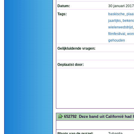
Datum:
30 januari 2017
Tags:
baskische
,
plaa
jaarlijks
,
beken
wielerwedstrijd
,
filmfestival
,
wor
gehouden
Gelijkluidende vragen:
Geplaatst door:
652792
Deze band uit Californië had 
Plaats van de puzzel:
Tubantia