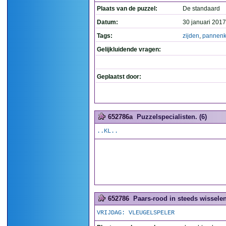
Plaats van de puzzel:
De standaard
Datum:
30 januari 2017
Tags:
zijden
,
pannenk
Gelijkluidende vragen:
Geplaatst door:
652786a
Puzzelspecialisten. (6)
..KL..
652786
Paars-rood in steeds wissele
VRIJDAG: VLEUGELSPELER