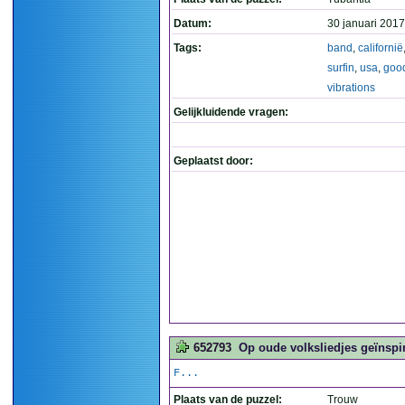
Datum:
30 januari 2017
Tags:
band
,
californië
surfin
,
usa
,
goo
vibrations
Gelijkluidende vragen:
Geplaatst door:
652793
Op oude volksliedjes geïnspir
F...
Plaats van de puzzel:
Trouw