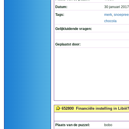
Datum:
30 januari 2017
Tags:
merk
,
snoepree
chocola
Gelijkluidende vragen:
Geplaatst door:
652800
Financiële instelling in Libië?
Plaats van de puzzel:
bobo