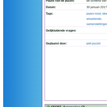
Plaats van de puzzel:
de ochtend van
Datum:
30 januari 2017
Tags:
paars-rood
,
ste
wisselende
,
samenstellinge
Gelijkluidende vragen:
Geplaatst door:
piet puzzel