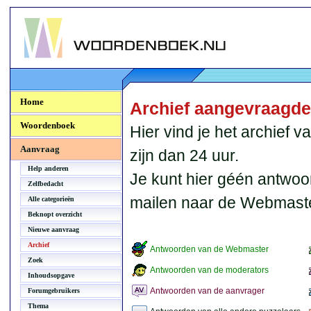
Woordenboek.NU
Home
Archief aangevraagd
Woordenboek
Hier vind je het archief
Aanvraag
zijn dan 24 uur.
Help anderen
Je kunt hier géén antwoo
Zelfbedacht
mailen naar de Webmaste
Alle categorieën
Beknopt overzicht
Nieuwe aanvraag
Archief
Antwoorden van de Webmaster
Zoek
Antwoorden van de moderators
Inhoudsopgave
Antwoorden van de aanvrager
Forumgebruikers
Thema