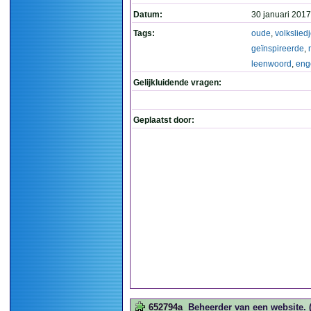
Datum:
30 januari 2017
Tags:
oude
,
volkslied
geïnspireerde
,
leenwoord
,
eng
Gelijkluidende vragen:
Geplaatst door:
652794a
Beheerder van een website. (