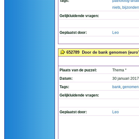
Tags:
patholoog-ana
niets
,
bijzonder
Gelijkluidende vragen:
Geplaatst door:
Leo
652789
Door de bank genomen (euro's
Plaats van de puzzel:
Thema *
Datum:
30 januari 2017
Tags:
bank
,
genomen
Gelijkluidende vragen:
Geplaatst door:
Leo