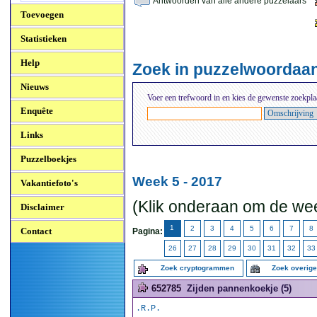
Antwoorden van alle andere puzzelaars
Toevoegen
Statistieken
Help
Zoek in puzzelwoordaa
Nieuws
Voer een trefwoord in en kies de gewenste zoekpla
Enquête
Links
Puzzelboekjes
Week 5 - 2017
Vakantiefoto's
(Klik onderaan om de wee
Disclaimer
1
2
3
4
5
6
7
8
Contact
Pagina:
26
27
28
29
30
31
32
33
Zoek cryptogrammen
Zoek overig
652785
Zijden pannenkoekje (5)
.R.P.