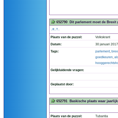
652790
Dit parlement moet de Brexit
.R.T.
Plaats van de puzzel:
Volkskrant
Datum:
30 januari 2017
Tags:
parlement
,
brexi
goedkeuren
,
al
hooggerechtsho
Gelijkluidende vragen:
Geplaatst door:
652791
Baskische plaats waar jaarlij
Plaats van de puzzel:
Tubantia