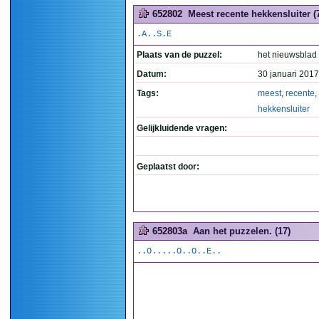
652802
Meest recente hekkensluiter (
.A..S.E
Plaats van de puzzel:
het nieuwsblad
Datum:
30 januari 2017
Tags:
meest
,
recente
,
hekkensluiter
Gelijkluidende vragen:
Geplaatst door:
652803a
Aan het puzzelen. (17)
..O.....O..O..E..