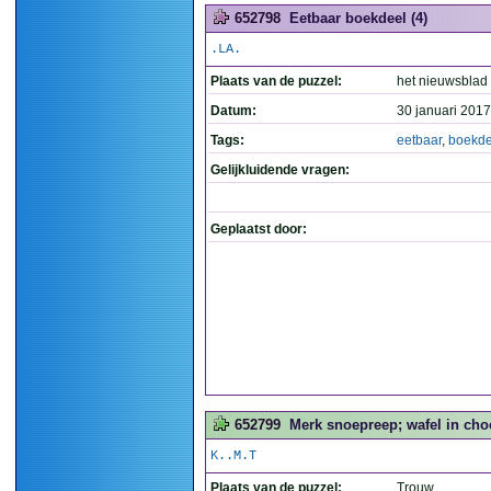
652798
Eetbaar boekdeel (4)
.LA.
Plaats van de puzzel:
het nieuwsblad
Datum:
30 januari 2017
Tags:
eetbaar
,
boekde
Gelijkluidende vragen:
Geplaatst door:
652799
Merk snoepreep; wafel in choc
K..M.T
Plaats van de puzzel:
Trouw