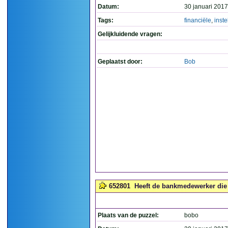
Datum:
30 januari 2017
Tags:
financiële
,
inste
Gelijkluidende vragen:
Geplaatst door:
Bob
652801
Heeft de bankmedewerker die 
Plaats van de puzzel:
bobo