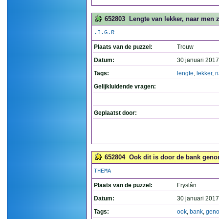
652803
Lengte van lekker, naar men z
.I.G.R
Plaats van de puzzel:
Trouw
Datum:
30 januari 2017
Tags:
lengte
,
lekker
,
n
Gelijkluidende vragen:
Geplaatst door:
652804
Ook dit is door de bank geno
THEMA
Plaats van de puzzel:
Fryslân
Datum:
30 januari 2017
Tags:
ook
,
bank
,
gen