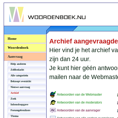
Woordenboek.NU
Home
Archief aangevraagd
Woordenboek
Hier vind je het archief
Aanvraag
zijn dan 24 uur.
Help anderen
Je kunt hier géén antwoo
Zelfbedacht
mailen naar de Webmaste
Alle categorieën
Beknopt overzicht
Nieuwe aanvraag
Archief
Antwoorden van de Webmaster
Zoek
Antwoorden van de moderators
Inhoudsopgave
Antwoorden van de aanvrager
Forumgebruikers
Thema