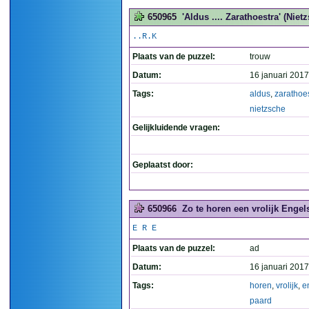
650965
'Aldus .... Zarathoestra' (Nietz
..R.K
Plaats van de puzzel:
trouw
Datum:
16 januari 2017
Tags:
aldus
,
zarathoe
nietzsche
Gelijkluidende vragen:
Geplaatst door:
650966
Zo te horen een vrolijk Engels
E R E
Plaats van de puzzel:
ad
Datum:
16 januari 2017
Tags:
horen
,
vrolijk
,
e
paard