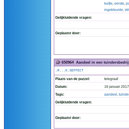
kuifje
,
eerste
,
p
ingekleurde
,
str
Gelijkluidende vragen:
Geplaatst door:
650964
Aandeel in een tuindersbedrijf
.R...K.SEFFECT
Plaats van de puzzel:
telegraaf
Datum:
16 januari 2017
Tags:
aandeel
,
tuinde
Gelijkluidende vragen:
Geplaatst door: