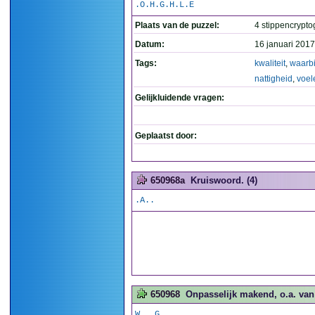
.O.H.G.H.L.E
Plaats van de puzzel:
4 stippencrypto
Datum:
16 januari 2017
Tags:
kwaliteit
,
waarbi
nattigheid
,
voel
Gelijkluidende vragen:
Geplaatst door:
650968a
Kruiswoord. (4)
.A..
650968
Onpasselijk makend, o.a. van 
W...G