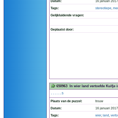
Datum:
16 januari 2017
Tags:
stereotiepe
,
me
Gelijkluidende vragen:
Geplaatst door:
650963
In wier land vertoefde Kuifje i
......S
Plaats van de puzzel:
trouw
Datum:
16 januari 2017
Tags:
wier
,
land
,
vert