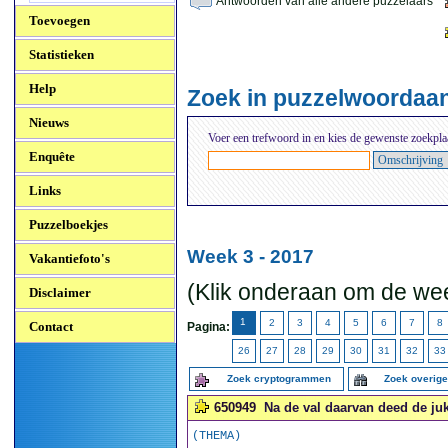
Antwoorden van alle andere puzzelaars
Toevoegen
Statistieken
Help
Zoek in puzzelwoordaa
Nieuws
Voer een trefwoord in en kies de gewenste zoekpla
Enquête
Links
Puzzelboekjes
Week 3 - 2017
Vakantiefoto's
(Klik onderaan om de wee
Disclaimer
1
2
3
4
5
6
7
8
Contact
Pagina:
26
27
28
29
30
31
32
33
Zoek cryptogrammen
Zoek overig
650949
Na de val daarvan deed de juk
(THEMA)