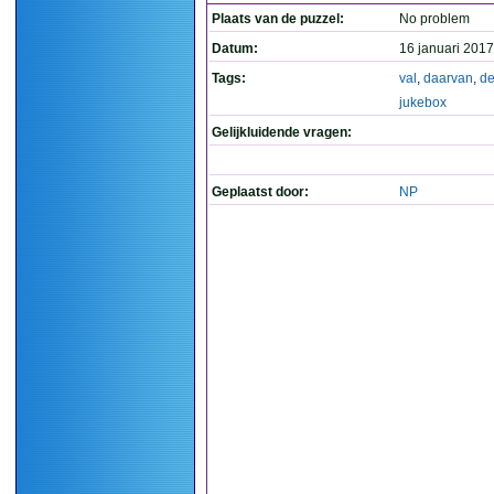
Plaats van de puzzel:
No problem
Datum:
16 januari 2017
Tags:
val
,
daarvan
,
d
jukebox
Gelijkluidende vragen:
Geplaatst door:
NP