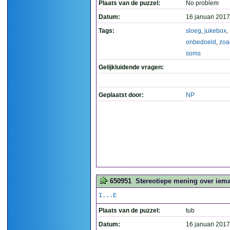
Plaats van de puzzel:
No problem
Datum:
16 januari 2017
Tags:
sloeg
,
jukebox
,
onbedoeld
,
zoa
soms
Gelijkluidende vragen:
Geplaatst door:
NP
650951
Stereotiepe mening over iema
I...E
Plaats van de puzzel:
tub
Datum:
16 januari 2017