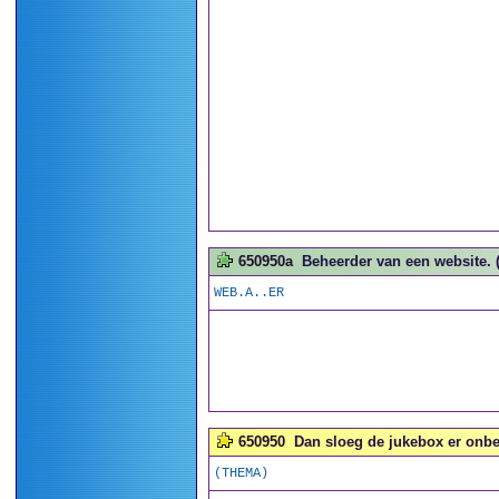
650950a
Beheerder van een website. (
WEB.A..ER
650950
Dan sloeg de jukebox er onbed
(THEMA)