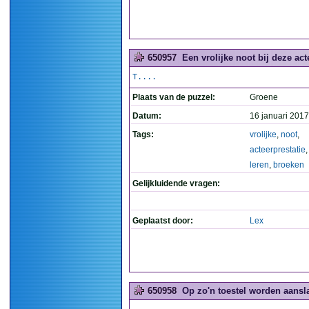
650957
Een vrolijke noot bij deze ac
T....
Plaats van de puzzel:
Groene
Datum:
16 januari 2017
Tags:
vrolijke
,
noot
,
acteerprestatie
leren
,
broeken
Gelijkluidende vragen:
Geplaatst door:
Lex
650958
Op zo'n toestel worden aansl