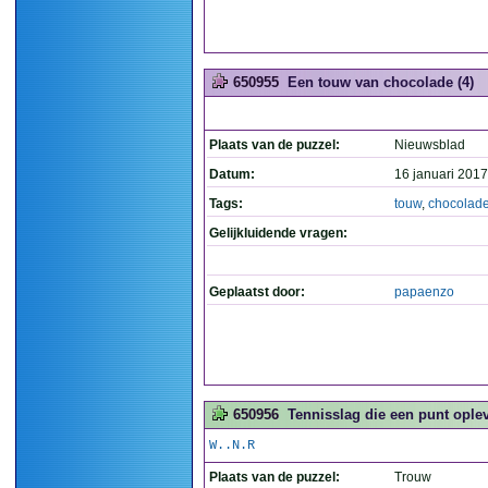
650955
Een touw van chocolade (4)
Plaats van de puzzel:
Nieuwsblad
Datum:
16 januari 2017
Tags:
touw
,
chocolad
Gelijkluidende vragen:
Geplaatst door:
papaenzo
650956
Tennisslag die een punt oplev
W..N.R
Plaats van de puzzel:
Trouw