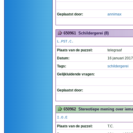
Geplaatst door:
annimax
650961
Schildergerei (8)
L.PST.C.
Plaats van de puzzel:
telegraaf
Datum:
16 januari 2017
Tags:
schildergerei
Gelijkluidende vragen:
Geplaatst door:
650962
Stereotiepe mening over iema
I.O.E
Plaats van de puzzel:
T.C.