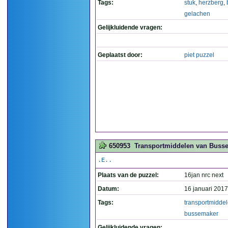
Tags:
stuk
,
herzberg
,
gelachen
Gelijkluidende vragen:
Geplaatst door:
piet puzzel
650953
Transportmiddelen van Busse
.E..
Plaats van de puzzel:
16jan nrc next
Datum:
16 januari 2017
Tags:
transportmidde
bussemaker
Gelijkluidende vragen: