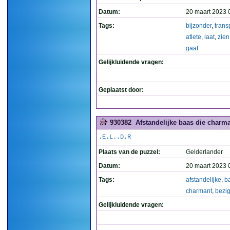
Datum:
20 maart 2023 
Tags:
bijzonder
,
trans
atlete
,
laat
,
zien
gaat
Gelijkluidende vragen:
Geplaatst door:
930382
Afstandelijke baas die charman
.E.L..D.R
Plaats van de puzzel:
Gelderlander
Datum:
20 maart 2023 
Tags:
afstandelijke
,
b
charmant
,
bezi
Gelijkluidende vragen: