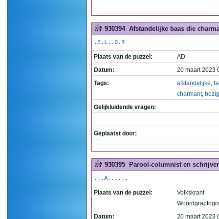
930394
Afstandelijke baas die charman
.E.L..D.R
Plaats van de puzzel:
AD
Datum:
20 maart 2023 
Tags:
afstandelijke
,
b
charmant
,
bezi
Gelijkluidende vragen:
Geplaatst door:
930395
Parool-columnist en schrijver,
...A......
Plaats van de puzzel:
Volkskrant
Woordgraptogr
Datum:
20 maart 2023 