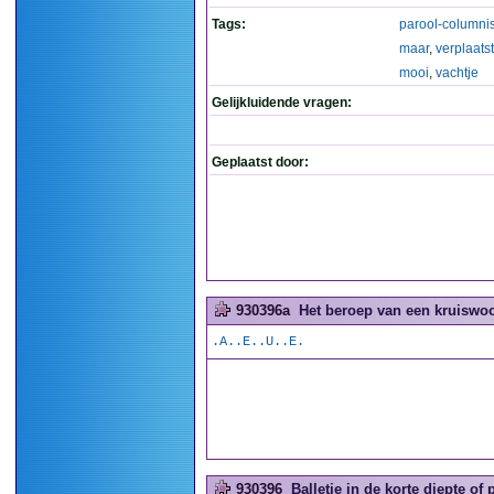
Tags:
parool-columnis
maar
,
verplaatst
mooi
,
vachtje
Gelijkluidende vragen:
Geplaatst door:
930396a
Het beroep van een kruiswoo
.A..E..U..E.
930396
Balletje in de korte diepte of