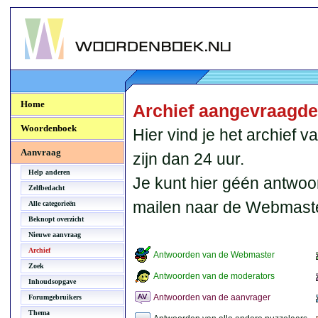
Woordenboek.NU
Home
Archief aangevraagd
Woordenboek
Hier vind je het archief
Aanvraag
zijn dan 24 uur.
Help anderen
Je kunt hier géén antwoo
Zelfbedacht
mailen naar de Webmaste
Alle categorieën
Beknopt overzicht
Nieuwe aanvraag
Archief
Antwoorden van de Webmaster
Zoek
Antwoorden van de moderators
Inhoudsopgave
Antwoorden van de aanvrager
Forumgebruikers
Thema