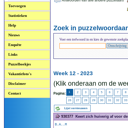
Antwoorden van alle andere puzzelaars
Toevoegen
Statistieken
Help
Zoek in puzzelwoordaa
Nieuws
Voer een trefwoord in en kies de gewenste zoekpla
Enquête
Links
Puzzelboekjes
Week 12 - 2023
Vakantiefoto's
(Klik onderaan om de wee
Disclaimer
1
2
3
4
5
6
7
8
Contact
Pagina:
26
27
28
29
30
31
32
33
Lijst vernieuwen
930377
Keert zich huiverig af voor de 
B.A..M