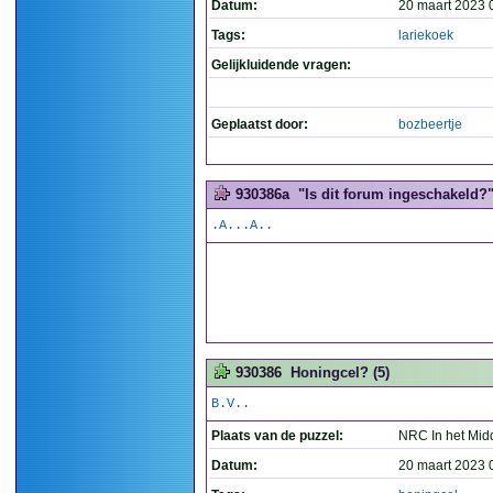
Datum:
20 maart 2023 
Tags:
lariekoek
Gelijkluidende vragen:
Geplaatst door:
bozbeertje
930386a
"Is dit forum ingeschakeld?".
.A...A..
930386
Honingcel? (5)
B.V..
Plaats van de puzzel:
NRC In het Mid
Datum:
20 maart 2023 