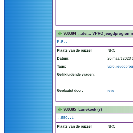
930384
...de..., VPRO jeugdprogramm
P.R..
Plaats van de puzzel:
NRC
Datum:
20 maart 2023 
Tags:
vpro
,
jeugdpro
Gelijkluidende vragen:
Geplaatst door:
jetje
930385
Lariekoek (7)
..EBO..L
Plaats van de puzzel:
NRC