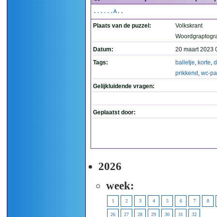
......A..
Plaats van de puzzel:
Volkskrant
Woordgraptogr
Datum:
20 maart 2023 
Tags:
balletje
,
korte
,
d
prikkend
,
wc-pa
Gelijkluidende vragen:
Geplaatst door:
2026
week:
1
2
3
4
5
6
7
8
26
27
28
29
30
31
32