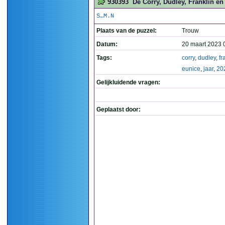
930393
De Corry, Dudley, Franklin en 
S…M.N
Plaats van de puzzel:
Trouw
Datum:
20 maart 2023 
Tags:
corry
,
dudley
,
fr
eunice
,
jaar
,
20
Gelijkluidende vragen:
Geplaatst door: