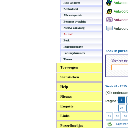
Antwoor
Help anderen
Zelfbedacht
Antwoord
Alle categorieën
Antwoord
Beknopt overzicht
Nieuwe aanvraag
Antwoord
Archief
Zoek
Inhoudsopgave
Zoek in puzz
Forumgebruikers
Thema
Voer een tre
Toevoegen
Statistieken
Help
Week 41 - 2015
(Klik onderaan
Nieuws
1
Pagina:
Enquête
26
Links
51
52
53
Lijst ve
Puzzelboekjes