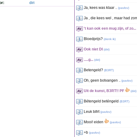
or:
diri
Ja, kees was klaar ..
(
pavlov
)
Ja , die kees wel , maar had z
't kan ook een mug zijn, of zo...
Bloedprijs?
(
denk ik
)
Ook niet DI
(
diri
)
.....g...
(
diri
)
Betengeld?
(
B3RT
)
Oh, geen botvangen ..
(
pavlov
)
Uit de kunst, B3RT!! PF
(
diri
)
Bétengeld beténgeld
(
B3RT
)
Leuk b#rt
(
pavlov
)
Mooi! eiden
(
pavlov
)
+b
(
pavlov
)