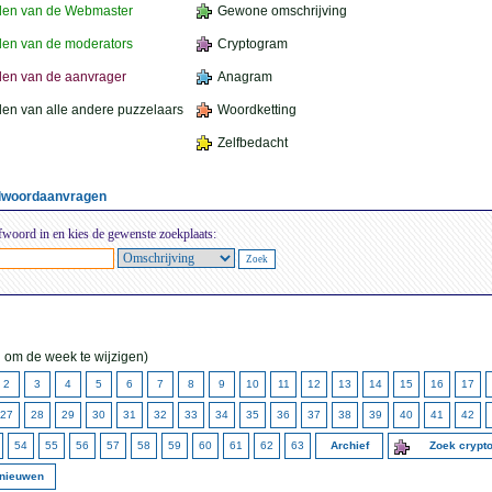
den van de Webmaster
Gewone omschrijving
en van de moderators
Cryptogram
en van de aanvrager
Anagram
en van alle andere puzzelaars
Woordketting
Zelfbedacht
elwoordaanvragen
fwoord in en kies de gewenste zoekplaats:
 om de week te wijzigen)
2
3
4
5
6
7
8
9
10
11
12
13
14
15
16
17
27
28
29
30
31
32
33
34
35
36
37
38
39
40
41
42
54
55
56
57
58
59
60
61
62
63
Archief
Zoek cryp
rnieuwen