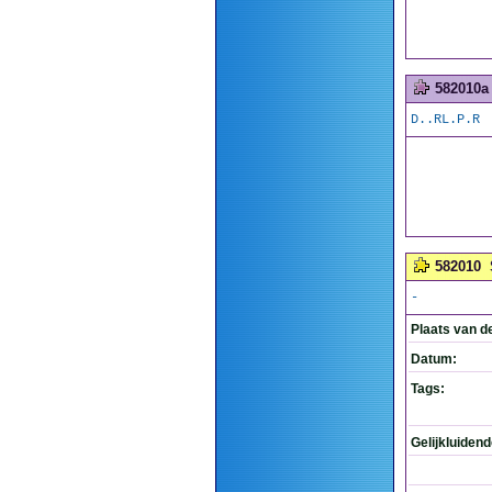
582010a
D..RL.P.R
582010
-
Plaats van d
Datum:
Tags:
Gelijkluiden