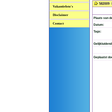
582009
Vakantiefoto's
Disclaimer
Plaats van d
Contact
Datum:
Tags:
Gelijkluiden
Geplaatst do