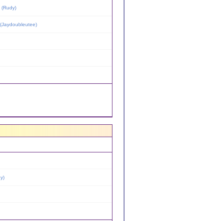
(
Rudy
)
(
Jaydoubleutee
)
y
)