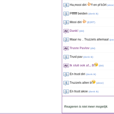
Ha,mooi diri
!! en pf b3rt
(
akoe
Pfffffff beiden
(
denk ik
)
Mooi diri
(
B3RT
)
Dank!
(
diri
)
Maar nu .. Truzzels allemaal
(
pav
Truste Pavlov
(
diri
)
Trust pav
(
denk ik
)
Ik sluit ook af... B
(
diri
)
En trust diri
(
denk ik
)
Truzzels allen b
(
akoe
)
En trust akoe
(
denk ik
)
Reageren is niet meer mogelijk.