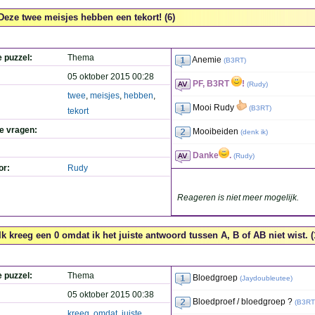
Deze twee meisjes hebben een tekort! (6)
e puzzel:
Thema
Anemie
(
B3RT
)
05 oktober 2015 00:28
PF, B3RT
!
(
Rudy
)
twee
,
meisjes
,
hebben
,
Mooi Rudy
(
B3RT
)
tekort
de vragen:
Mooibeiden
(
denk ik
)
Danke
.
(
Rudy
)
or:
Rudy
Reageren is niet meer mogelijk.
Ik kreeg een 0 omdat ik het juiste antwoord tussen A, B of AB niet wist. (
e puzzel:
Thema
Bloedgroep
(
Jaydoubleutee
)
05 oktober 2015 00:38
Bloedproef / bloedgroep ?
(
B3RT
kreeg
,
omdat
,
juiste
,