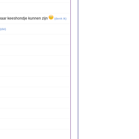
omaar keeshondje kunnen zijn
(
denk ik
)
(
diri
)