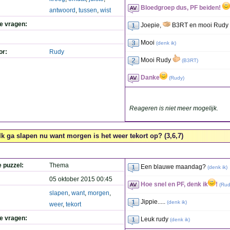
Bloedgroep dus, PF beiden!
antwoord
,
tussen
,
wist
de vragen:
Joepie,
B3RT en mooi Rudy
Mooi
(
denk ik
)
or:
Rudy
Mooi Rudy
(
B3RT
)
Danke
(
Rudy
)
Reageren is niet meer mogelijk.
Ik ga slapen nu want morgen is het weer tekort op? (3,6,7)
e puzzel:
Thema
Een blauwe maandag?
(
denk ik
)
05 oktober 2015 00:45
Hoe snel en PF, denk ik
!
(
Rud
slapen
,
want
,
morgen
,
Jippie.....
(
denk ik
)
weer
,
tekort
de vragen:
Leuk rudy
(
denk ik
)