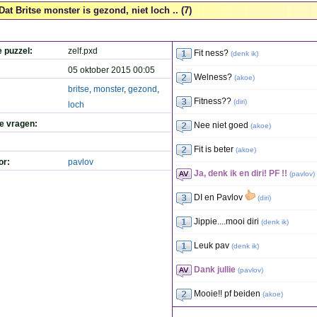
Dat Britse monster is gezond, niet loch .. (7)
e puzzel:
zelf.pxd
Fit ness?
(
denk ik
)
05 oktober 2015 00:05
Welness?
(
akoe
)
britse
,
monster
,
gezond
,
Fitness??
(
diri
)
loch
de vragen:
Nee niet goed
(
akoe
)
Fit is beter
(
akoe
)
or:
pavlov
Ja, denk ik en diri! PF !!
(
pavlov
)
DI en Pavlov
(
diri
)
Jippie....mooi diri
(
denk ik
)
Leuk pav
(
denk ik
)
Dank jullie
(
pavlov
)
Mooie!! pf beiden
(
akoe
)