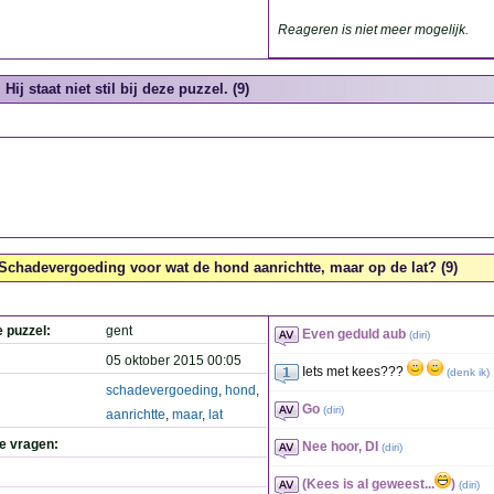
Reageren is niet meer mogelijk.
Hij staat niet stil bij deze puzzel. (9)
Schadevergoeding voor wat de hond aanrichtte, maar op de lat? (9)
e puzzel:
gent
Even geduld aub
(
diri
)
05 oktober 2015 00:05
Iets met kees???
(
denk ik
)
schadevergoeding
,
hond
,
Go
(
diri
)
aanrichtte
,
maar
,
lat
de vragen:
Nee hoor, DI
(
diri
)
(Kees is al geweest...
)
(
diri
)