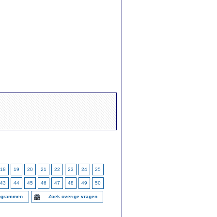
18
19
20
21
22
23
24
25
43
44
45
46
47
48
49
50
togrammen
Zoek overige vragen