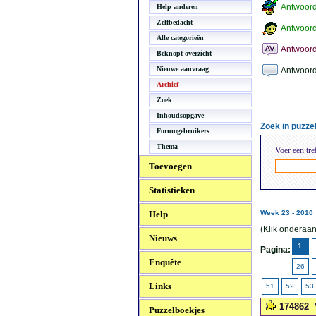
Antwoor
Help anderen
Zelfbedacht
Antwoord
Alle categorieën
Antwoord
Beknopt overzicht
Nieuwe aanvraag
Antwoord
Archief
Zoek
Inhoudsopgave
Zoek in puzz
Forumgebruikers
Thema
Voer een tre
Toevoegen
Statistieken
Help
Week 23 - 2010
(Klik onderaan
Nieuws
1
Pagina:
Enquête
26
Links
51
52
53
174862
Puzzelboekjes