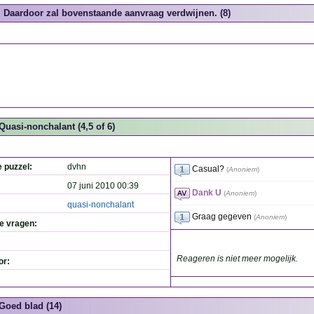
Daardoor zal bovenstaande aanvraag verdwijnen. (8)
Quasi-nonchalant (4,5 of 6)
e puzzel:
dvhn
Casual?
(
Anoniem
)
07 juni 2010 00:39
Dank U
(
Anoniem
)
quasi-nonchalant
Graag gegeven
(
Anoniem
)
de vragen:
Reageren is niet meer mogelijk.
or:
Goed blad (14)