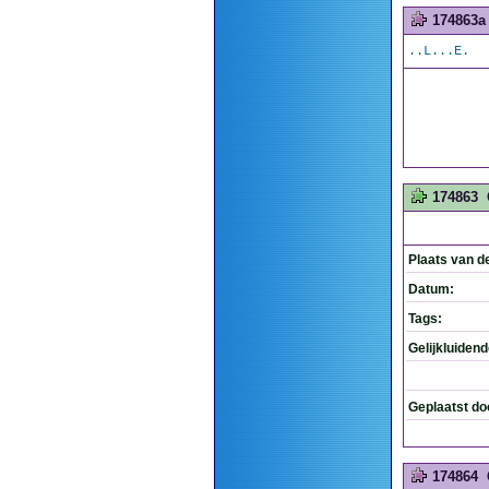
174863a
..L...E.
174863
Plaats van d
Datum:
Tags:
Gelijkluiden
Geplaatst do
174864