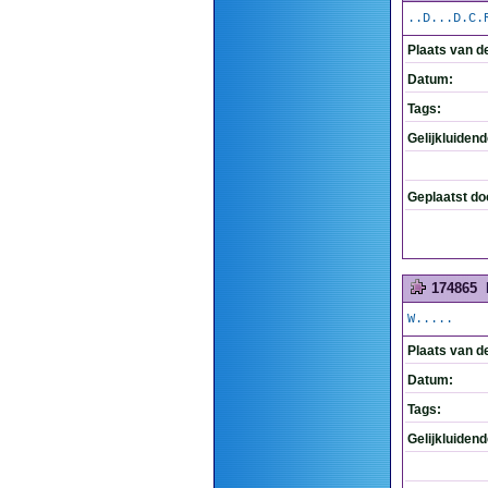
..D...D.C.
Plaats van d
Datum:
Tags:
Gelijkluiden
Geplaatst do
174865
W.....
Plaats van d
Datum:
Tags:
Gelijkluiden