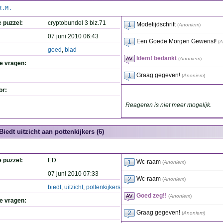
R.M.
e puzzel:
cryptobundel 3 blz.71
Modetijdschrift
(
Anoniem
)
07 juni 2010 06:43
Een Goede Morgen Gewenst!
(
A
goed
,
blad
Idem! bedankt
(
Anoniem
)
de vragen:
Graag gegeven!
(
Anoniem
)
or:
Reageren is niet meer mogelijk.
Biedt uitzicht aan pottenkijkers (6)
e puzzel:
ED
Wc-raam
(
Anoniem
)
07 juni 2010 07:33
Wc-raam
(
Anoniem
)
biedt
,
uitzicht
,
pottenkijkers
Goed zeg!!
(
Anoniem
)
de vragen:
Graag gegeven!
(
Anoniem
)