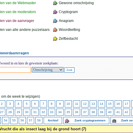
den van de Webmaster
Gewone omschrijving
en van de moderators
Cryptogram
en van de aanvrager
Anagram
en van alle andere puzzelaars
Woordketting
Zelfbedacht
elwoordaanvragen
fwoord in en kies de gewenste zoekplaats:
 om de week te wijzigen)
2
3
4
5
6
7
8
9
10
11
12
13
14
15
16
17
27
28
29
30
31
32
33
34
35
36
37
38
39
40
41
42
54
55
56
57
58
Archief
Zoek cryptogrammen
Zoek ov
Vrucht die als insect laag bij de grond hoort (7)