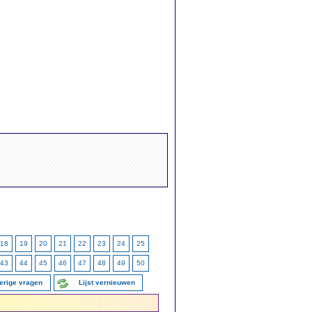
18
19
20
21
22
23
24
25
43
44
45
46
47
48
49
50
erige vragen
Lijst vernieuwen