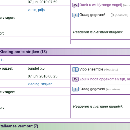
07 juni 2010 07:59
Dank u wel (vroege vogel)
(
Ano
vaste
,
prijs
Graag gegeven!.....;-))
(
Anoniem
)
de vragen:
Reageren is niet meer mogelijk.
or:
Kleding om te strijken (13)
.L.
e puzzel:
bundel p.5
Vioolensemble
(
Anoniem
)
07 juni 2010 08:25
Zou ik nooit opgekomen zijn, b
kleding
,
strijken
Graag gegeven!
(
Anoniem
)
de vragen:
Reageren is niet meer mogelijk.
or:
Italiaanse vermout (7)