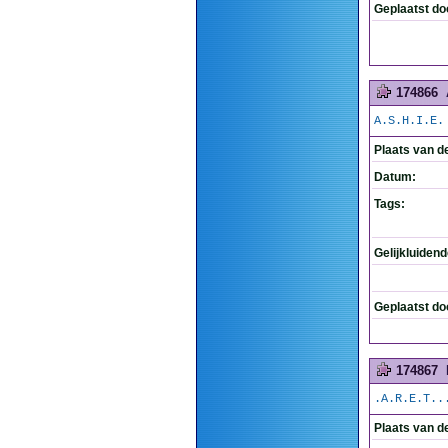
Geplaatst do
174866
A.S.H.I.E.
Plaats van d
Datum:
Tags:
Gelijkluiden
Geplaatst do
174867
.A.R.E.T..
Plaats van d