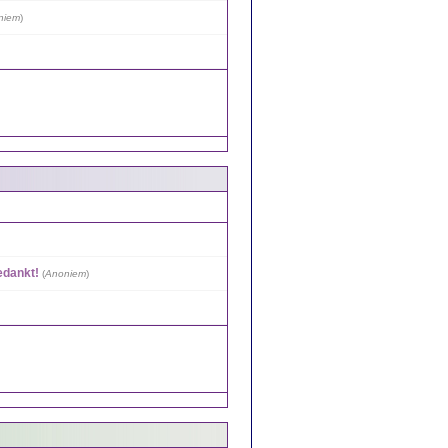
niem
)
edankt!
(
Anoniem
)