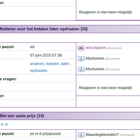
or:
Reageren is niet meer mogelijk.
Anderen voor het betalen laten opdraaien (10)
e puzzel:
ed
Afschuiven
(
Anoniem
)
07 juni 2010 07:38
Afschuiven
(
Anoniem
)
anderen
,
betalen
,
laten
,
Afschuiven
(
Anoniem
)
opdraaien
de vragen:
Reageren is niet meer mogelijk.
or:
Met een vaste prijs (14)
.D.N
e puzzel:
jm nr 6 prijspuzzel
Waardegebonden?
(
Anoniem
)