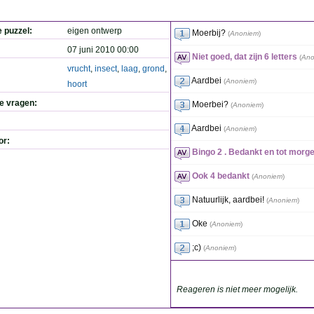
e puzzel:
eigen ontwerp
Moerbij?
(
Anoniem
)
07 juni 2010 00:00
Niet goed, dat zijn 6 letters
(
Ano
vrucht
,
insect
,
laag
,
grond
,
Aardbei
(
Anoniem
)
hoort
de vragen:
Moerbei?
(
Anoniem
)
Aardbei
(
Anoniem
)
or:
Bingo 2 . Bedankt en tot morg
Ook 4 bedankt
(
Anoniem
)
Natuurlijk, aardbei!
(
Anoniem
)
Oke
(
Anoniem
)
;c)
(
Anoniem
)
Reageren is niet meer mogelijk.