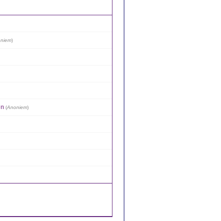
niem
)
en
(
Anoniem
)