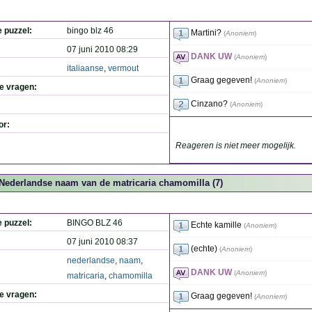
e puzzel:
bingo blz 46
Martini?
(
Anoniem
)
07 juni 2010 08:29
DANK UW
(
Anoniem
)
italiaanse
,
vermout
Graag gegeven!
(
Anoniem
)
de vragen:
Cinzano?
(
Anoniem
)
or:
Reageren is niet meer mogelijk.
Nederlandse naam van de matricaria chamomilla (7)
e puzzel:
BINGO BLZ 46
Echte kamille
(
Anoniem
)
07 juni 2010 08:37
(echte)
(
Anoniem
)
nederlandse
,
naam
,
DANK UW
(
Anoniem
)
matricaria
,
chamomilla
de vragen:
Graag gegeven!
(
Anoniem
)