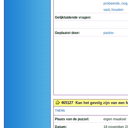
probeerde
,
nog
vast
,
houden
Gelijkluidende vragen:
Geplaatst door:
pavlov
465127
Kan het gevolg zijn van een fa
THEMA
Plaats van de puzzel:
eigen maaksel
Datum:
18 november 2