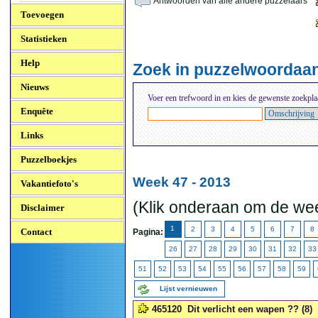
Antwoorden van alle andere puzzelaars
Toevoegen
Statistieken
Help
Zoek in puzzelwoordaa
Nieuws
Voer een trefwoord in en kies de gewenste zoekpla
Enquête
Links
Puzzelboekjes
Week 47 - 2013
Vakantiefoto's
(Klik onderaan om de wee
Disclaimer
1
2
3
4
5
6
7
8
Contact
Pagina:
26
27
28
29
30
31
32
33
51
52
53
54
55
56
57
58
59
Lijst vernieuwen
465120
Dit verlicht een wapen ?? (8)