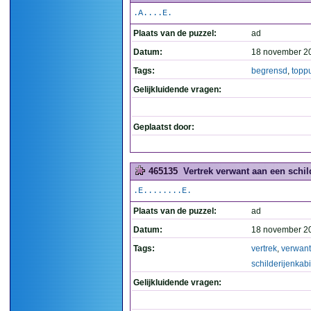
.A....E.
Plaats van de puzzel:
ad
Datum:
18 november 2
Tags:
begrensd
,
topp
Gelijkluidende vragen:
Geplaatst door:
465135
Vertrek verwant aan een schild
.E........E.
Plaats van de puzzel:
ad
Datum:
18 november 2
Tags:
vertrek
,
verwant
schilderijenkab
Gelijkluidende vragen: