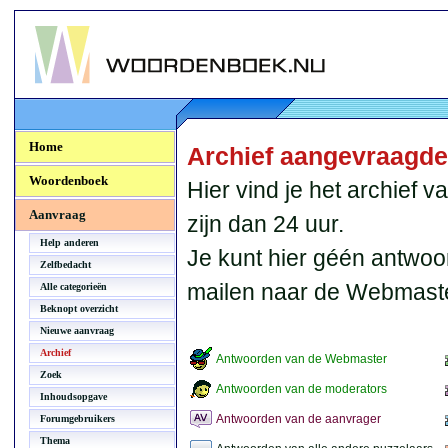
Woordenboek.NU
Home
Archief aangevraagd
Woordenboek
Hier vind je het archief
Aanvraag
zijn dan 24 uur.
Help anderen
Je kunt hier géén antwoo
Zelfbedacht
mailen naar de Webmaste
Alle categorieën
Beknopt overzicht
Nieuwe aanvraag
Archief
Antwoorden van de Webmaster
Zoek
Antwoorden van de moderators
Inhoudsopgave
Antwoorden van de aanvrager
Forumgebruikers
Thema