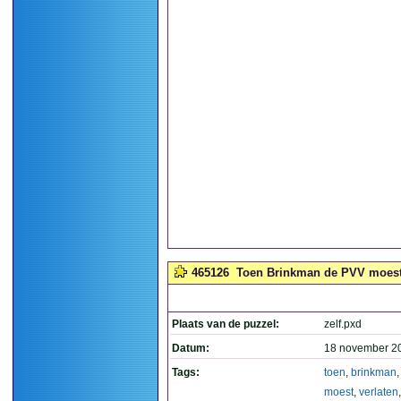
465126
Toen Brinkman de PVV moest v
Plaats van de puzzel:
zelf.pxd
Datum:
18 november 2
Tags:
toen
,
brinkman
moest
,
verlaten
,