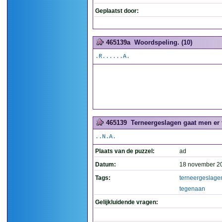
Geplaatst door:
465139a
Woordspeling. (10)
.R......A.
465139
Terneergeslagen gaat men er 
..N.A.
Plaats van de puzzel:
ad
Datum:
18 november 2
Tags:
terneergeslage
tegenaan
Gelijkluidende vragen: