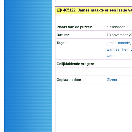
465122
James maakte er een issue va
Plaats van de puzzel:
tussendoor
Datum:
18 november 2
Tags:
james
,
maakte
,
wanneer
,
hem
,
werd
Gelijkluidende vragen:
Geplaatst door:
Gizmo