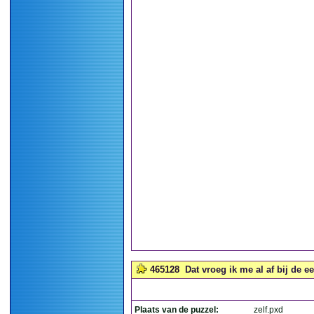
465128
Dat vroeg ik me al af bij de ee
Plaats van de puzzel:
zelf.pxd