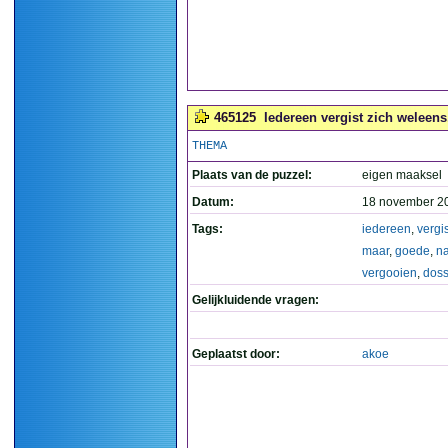
465125
Iedereen vergist zich weleens
THEMA
Plaats van de puzzel:
eigen maaksel
Datum:
18 november 2
Tags:
iedereen
,
vergis
maar
,
goede
,
n
vergooien
,
dos
Gelijkluidende vragen:
Geplaatst door:
akoe