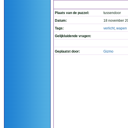
Plaats van de puzzel:
tussendoor
Datum:
18 november 2
Tags:
verlicht
,
wapen
Gelijkluidende vragen:
Geplaatst door:
Gizmo