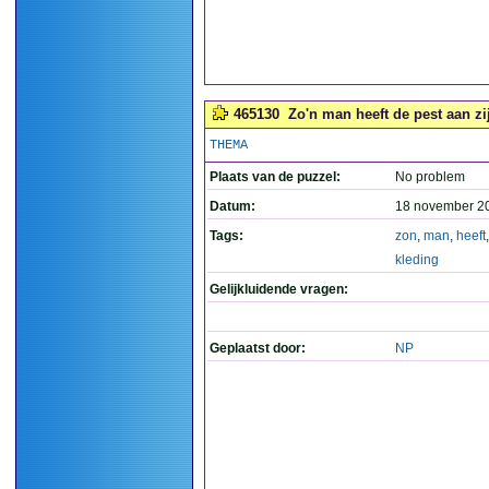
465130
Zo'n man heeft de pest aan zij
THEMA
Plaats van de puzzel:
No problem
Datum:
18 november 2
Tags:
zon
,
man
,
heeft
kleding
Gelijkluidende vragen:
Geplaatst door:
NP