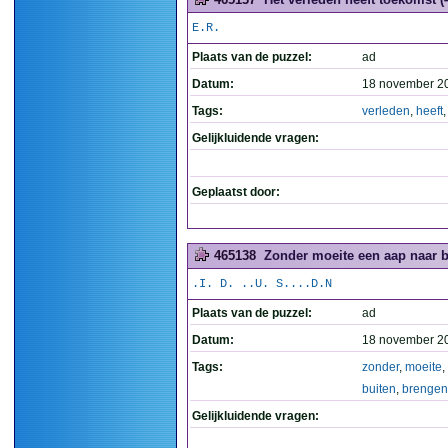
E.R.
Plaats van de puzzel:
ad
Datum:
18 november 2
Tags:
verleden
,
heeft
Gelijkluidende vragen:
Geplaatst door:
465138
Zonder moeite een aap naar bu
.I. D. ..U. S....D.N
Plaats van de puzzel:
ad
Datum:
18 november 2
Tags:
zonder
,
moeite
,
buiten
,
brengen
Gelijkluidende vragen: