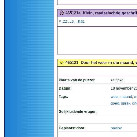
465121a
Klein, raadselachtig geschrift
P.ZZ.LB..KJE
465121
Door het weer in die maand, 
Plaats van de puzzel:
zelf.pxd
Datum:
18 november 2
Tags:
weer
,
maand
,
w
goed
,
sprak
,
on
Gelijkluidende vragen:
Geplaatst door:
pavlov