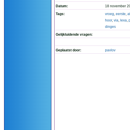
Datum:
18 november 2
Tags:
vroeg
,
eerste
,
a
hoor
,
via
,
lexa
,
dinges
Gelijkluidende vragen:
Geplaatst door:
pavlov