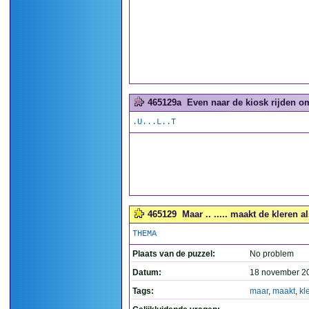
465129a
Even naar de kiosk rijden o
.U...L..T
465129
Maar .. ..... maakt de kleren al
THEMA
Plaats van de puzzel:
No problem
Datum:
18 november 2
Tags:
maar
,
maakt
,
kl