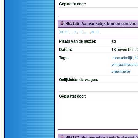
Geplaatst door:
465136
Aanvankelijk binnen een voora
IN E...T. I....N.I.
Plaats van de puzzel:
ad
Datum:
18 november 2
Tags:
aanvankelijk
,
b
vooraanstaand
organisatie
Gelijkluidende vragen:
Geplaatst door:
465137
Het verleden heeft toekomst (