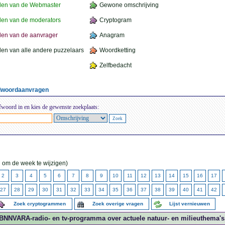
den van de Webmaster
Gewone omschrijving
en van de moderators
Cryptogram
en van de aanvrager
Anagram
en van alle andere puzzelaars
Woordketting
Zelfbedacht
elwoordaanvragen
fwoord in en kies de gewenste zoekplaats:
 om de week te wijzigen)
2
3
4
5
6
7
8
9
10
11
12
13
14
15
16
17
27
28
29
30
31
32
33
34
35
36
37
38
39
40
41
42
Zoek cryptogrammen
Zoek overige vragen
Lijst vernieuwen
BNNVARA-radio- en tv-programma over actuele natuur- en milieuthema's.