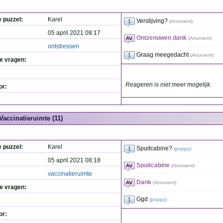
e puzzel:
Karel
Verstijving?
(
Anoniem
)
05 april 2021 08:17
Ontzenuwen dank
(
Anoniem
)
ontstressen
Graag meegedacht
(
Anoniem
)
de vragen:
Reageren is niet meer mogelijk.
or:
Vaccinatieruimte (11)
e puzzel:
Karel
Spuitcabine?
(
poppy
)
05 april 2021 08:18
Spuitcabine
(
Anoniem
)
vaccinatieruimte
Dank
(
Anoniem
)
de vragen:
Ggd
(
poppy
)
or: