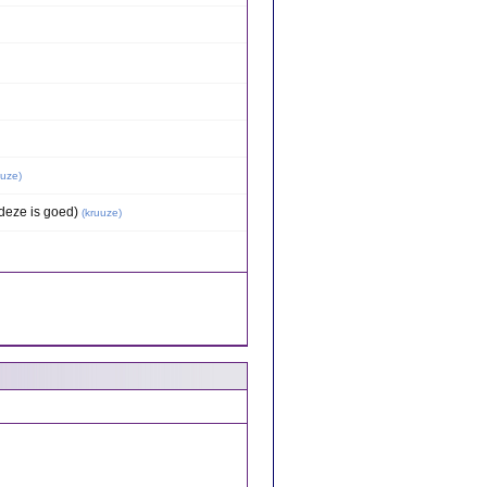
uuze
)
(deze is goed)
(
kruuze
)