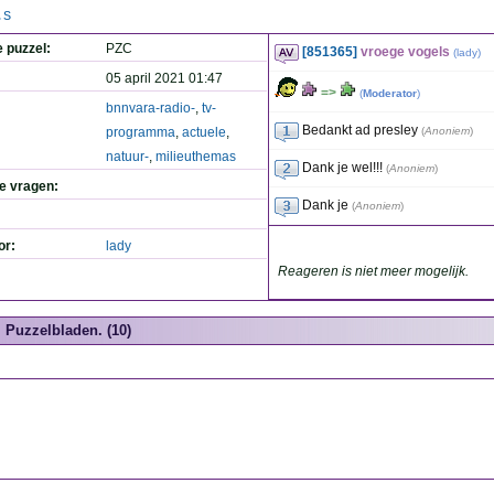
.S
e puzzel:
PZC
[851365]
vroege vogels
(
lady
)
05 april 2021 01:47
=>
(
Moderator
)
bnnvara-radio-
,
tv-
Bedankt ad presley
programma
,
actuele
,
(
Anoniem
)
natuur-
,
milieuthemas
Dank je wel!!!
(
Anoniem
)
de vragen:
Dank je
(
Anoniem
)
or:
lady
Reageren is niet meer mogelijk.
Puzzelbladen. (10)