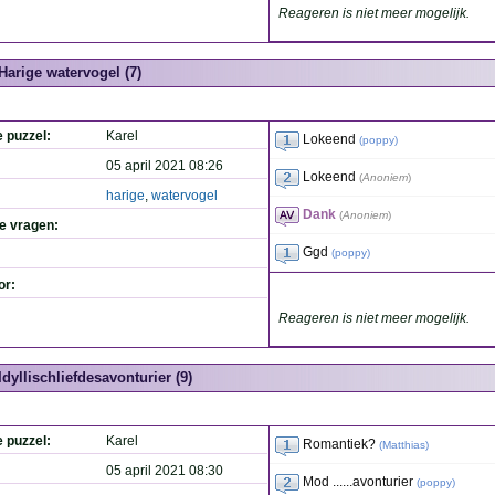
Reageren is niet meer mogelijk.
Harige watervogel (7)
e puzzel:
Karel
Lokeend
(
poppy
)
05 april 2021 08:26
Lokeend
(
Anoniem
)
harige
,
watervogel
Dank
(
Anoniem
)
de vragen:
Ggd
(
poppy
)
or:
Reageren is niet meer mogelijk.
Idyllischliefdesavonturier (9)
e puzzel:
Karel
Romantiek?
(
Matthias
)
05 april 2021 08:30
Mod ......avonturier
(
poppy
)