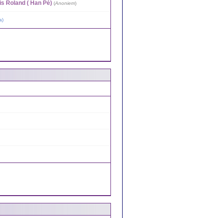
is Roland ( Han Pé)
(
Anoniem
)
a
)