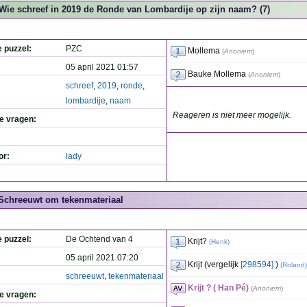
Wie schreef in 2019 de Ronde van Lombardije op zijn naam? (7)
e puzzel:
PZC
Mollema
(
Anoniem
)
05 april 2021 01:57
Bauke Mollema
(
Anoniem
)
schreef
,
2019
,
ronde
,
lombardije
,
naam
Reageren is niet meer mogelijk.
de vragen:
or:
lady
Schreeuwt om tekenmateriaal
e puzzel:
De Ochtend van 4
Krijt?
(
Henk
)
05 april 2021 07:20
Krijt (vergelijk
[298594]
)
(
Roland
)
schreeuwt
,
tekenmateriaal
Krijt ? ( Han Pé)
(
Anoniem
)
de vragen: