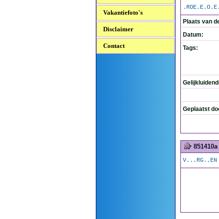
.ROE.E.O.E
Vakantiefoto's
Plaats van d
Disclaimer
Datum:
Contact
Tags:
Gelijkluiden
Geplaatst do
851410a
V...RG..EN