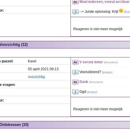
Mooi iedereen, vooral archivar
or:
--> Juiste oplossing: Krijt
(
Est
Reageren is niet meer mogelijk.
Voorzichtig (12)
e puzzel:
Karel
V eerste letter
(
Anoniem
)
05 april 2021 08:13
Vooruitziend?
(
poppy
)
voorzichtig
Dank
(
Anoniem
)
de vragen:
Ggd
(
poppy
)
or:
Reageren is niet meer mogelijk.
Ontstressen (10)