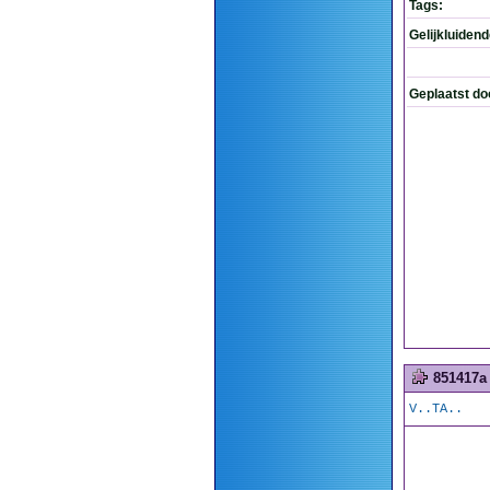
Tags:
Gelijkluiden
Geplaatst do
851417a
V..TA..