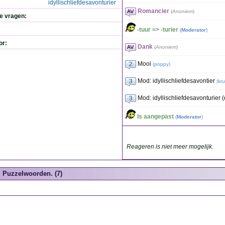
idyllischliefdesavonturier
Romancier
(
Anoniem
)
de vragen:
-tuur => -turier
(
Moderator
)
or:
Dank
(
Anoniem
)
Mooi
(
poppy
)
Mod: idyllischliefdesavontier
(
kr
Mod: idyllischliefdesavonturier 
Is aangepast
(
Moderator
)
Reageren is niet meer mogelijk.
Puzzelwoorden. (7)