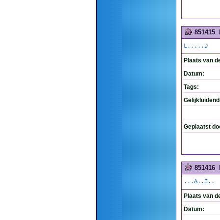
851415
L.....D
Plaats van d
Datum:
Tags:
Gelijkluiden
Geplaatst do
851416
...A..I..
Plaats van d
Datum: