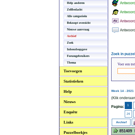
Antwoor
Help anderen
Zelfbedacht
Antwoord
Alle categorieën
Antwoord
Beknopt overzicht
Nieuwe aanvraag
Antwoord
Archief
Zoek
Inhoudsopgave
Zoek in puzz
Forumgebruikers
Thema
Voer een tre
Toevoegen
Statistieken
Help
Week 14 - 2021
(Klik onderaan
Nieuws
1
Pagina:
Enquête
26
Links
Archief
851409
Puzzelboekjes