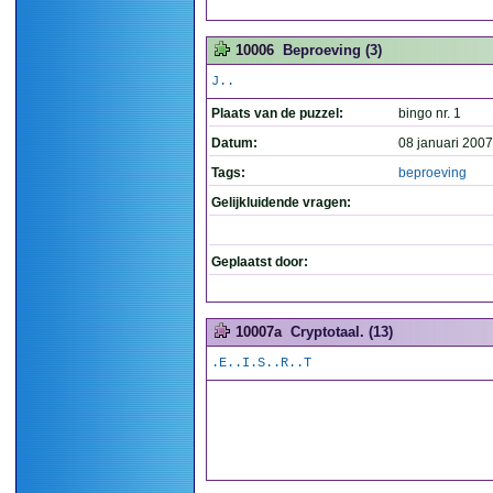
10006
Beproeving (3)
J..
Plaats van de puzzel:
bingo nr. 1
Datum:
08 januari 2007
Tags:
beproeving
Gelijkluidende vragen:
Geplaatst door:
10007a
Cryptotaal. (13)
.E..I.S..R..T