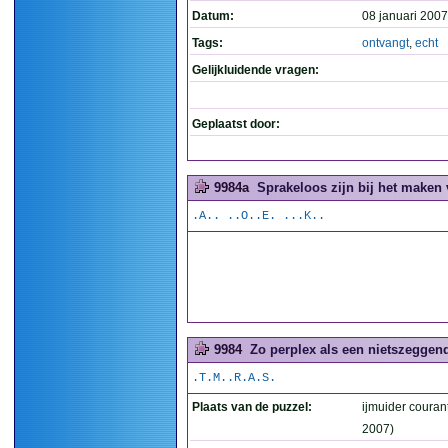
Datum:
08 januari 2007
Tags:
ontvangt
,
echt
Gelijkluidende vragen:
Geplaatst door:
9984a
Sprakeloos zijn bij het maken 
.A.. ..O..E. ...K..
9984
Zo perplex als een nietszeggend
.T.M..R.A.S.
Plaats van de puzzel:
ijmuider couran
2007)