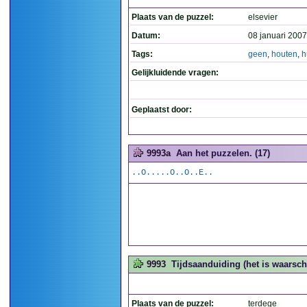
Plaats van de puzzel:
elsevier
Datum:
08 januari 2007
Tags:
geen
,
houten
,
h
Gelijkluidende vragen:
Geplaatst door:
9993a
Aan het puzzelen. (17)
..O.....O..O..E..
9993
Tijdsaanduiding (het is waarschijn
Plaats van de puzzel:
terdege