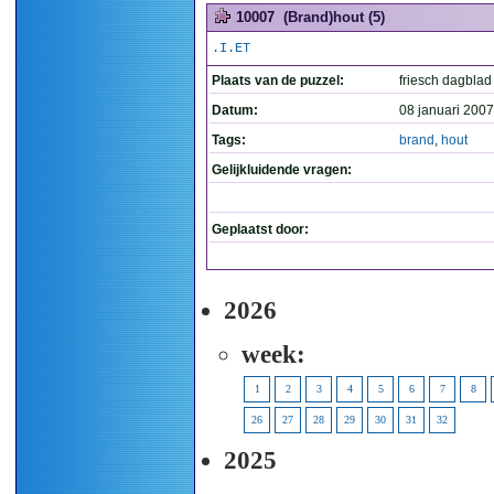
10007
(Brand)hout (5)
.I.ET
Plaats van de puzzel:
friesch dagblad
Datum:
08 januari 2007
Tags:
brand
,
hout
Gelijkluidende vragen:
Geplaatst door:
2026
week:
1
2
3
4
5
6
7
8
26
27
28
29
30
31
32
2025