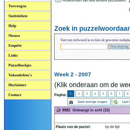
Antwoorden van alle andere puzzelaars
Toevoegen
Statistieken
Help
Zoek in puzzelwoordaa
Nieuws
Voer een trefwoord in en kies de gewenste zoekpla
Enquête
Links
Puzzelboekjes
Week 2 - 2007
Vakantiefoto's
(Klik onderaan om de wee
Disclaimer
1
2
3
4
5
6
7
8
Contact
Pagina:
Zoek overige vragen
Lijst
9982
Ontvangt in echt (16)
Plaats van de puzzel:
hp de tijd