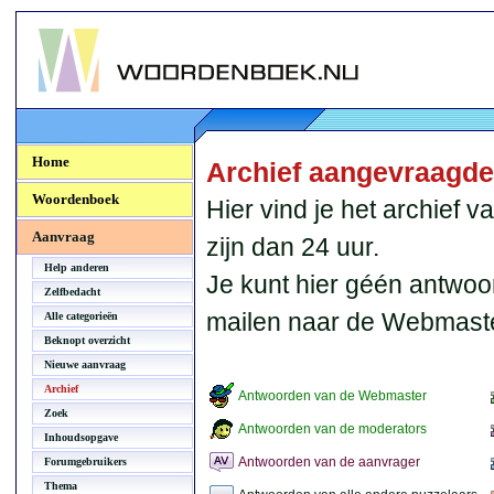
Woordenboek.NU
Home
Archief aangevraagd
Woordenboek
Hier vind je het archief
Aanvraag
zijn dan 24 uur.
Help anderen
Je kunt hier géén antwoo
Zelfbedacht
mailen naar de Webmaste
Alle categorieën
Beknopt overzicht
Nieuwe aanvraag
Archief
Antwoorden van de Webmaster
Zoek
Antwoorden van de moderators
Inhoudsopgave
Antwoorden van de aanvrager
Forumgebruikers
Thema