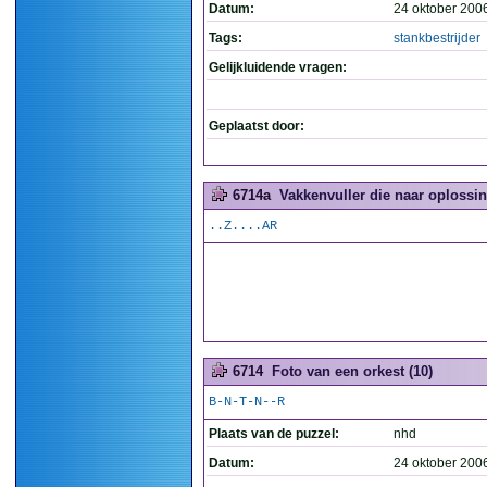
Datum:
24 oktober 200
Tags:
stankbestrijder
Gelijkluidende vragen:
Geplaatst door:
6714a
Vakkenvuller die naar oplossin
..Z....AR
6714
Foto van een orkest (10)
B-N-T-N--R
Plaats van de puzzel:
nhd
Datum:
24 oktober 200