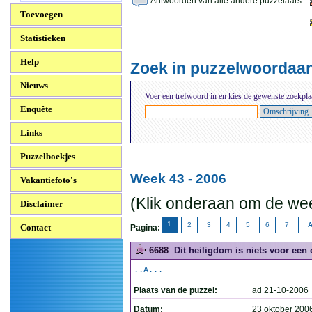
Antwoorden van alle andere puzzelaars
Toevoegen
Statistieken
Help
Zoek in puzzelwoordaa
Nieuws
Voer een trefwoord in en kies de gewenste zoekpla
Enquête
Links
Puzzelboekjes
Week 43 - 2006
Vakantiefoto's
(Klik onderaan om de wee
Disclaimer
1
2
3
4
5
6
7
A
Contact
Pagina:
6688
Dit heiligdom is niets voor een 
..A...
Plaats van de puzzel:
ad 21-10-2006
Datum:
23 oktober 200