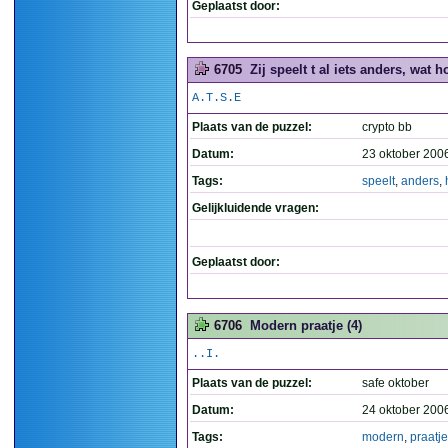
Geplaatst door:
6705
Zij speelt t al iets anders, wat h
A.T.S.E
Plaats van de puzzel:
crypto bb
Datum:
23 oktober 200
Tags:
speelt
,
anders
,
Gelijkluidende vragen:
Geplaatst door:
6706
Modern praatje (4)
..I.
Plaats van de puzzel:
safe oktober
Datum:
24 oktober 200
Tags:
modern
,
praatje