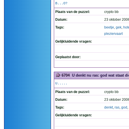
B...O?
Plaats van de puzzel:
crypto bb
Datum:
23 oktober 200
Tags:
beetje
,
gek
,
hot
pleziervaart
Gelijkluidende vragen:
Geplaatst door:
6704
U denkt nu ras: god wat staat die
U.....
Plaats van de puzzel:
crypto bb
Datum:
23 oktober 200
Tags:
denkt
,
ras
,
god
,
Gelijkluidende vragen: