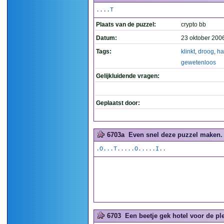
....T
Plaats van de puzzel:
crypto bb
Datum:
23 oktober 200
Tags:
klinkt
,
droog
,
ha
gewetenloos
Gelijkluidende vragen:
Geplaatst door:
6703a
Even snel deze puzzel maken. 
.O...T.....O.....I..
6703
Een beetje gek hotel voor de ple