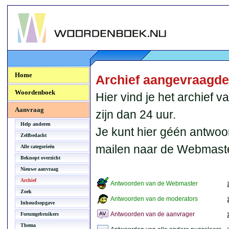
Woordenboek.NU
Home
Archief aangevraagd
Woordenboek
Hier vind je het archief
Aanvraag
zijn dan 24 uur.
Help anderen
Je kunt hier géén antwoo
Zelfbedacht
mailen naar de Webmaste
Alle categorieën
Beknopt overzicht
Nieuwe aanvraag
Archief
Antwoorden van de Webmaster
Zoek
Antwoorden van de moderators
Inhoudsopgave
Antwoorden van de aanvrager
Forumgebruikers
Thema