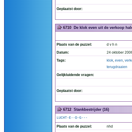
Geplaatst door:
6710
De klok even uit de verkoop hal
Plaats van de puzzel:
d v h n
Datum:
24 oktober 200
Tags:
klok
,
even
,
ver
terugdraaien
Gelijkluidende vragen:
Geplaatst door:
6712
Stankbestrijder (16)
LUCHT-E--D-G---
Plaats van de puzzel:
nhd