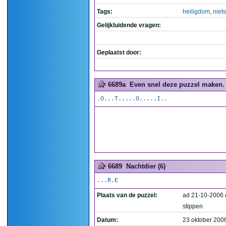
Tags:
heiligdom
,
niets
Gelijkluidende vragen:
Geplaatst door:
6689a
Even snel deze puzzel maken. 
.O...T.....O.....I..
6689
Nachtdier (6)
...R.E
Plaats van de puzzel:
ad 21-10-2006 
stippen
Datum:
23 oktober 200