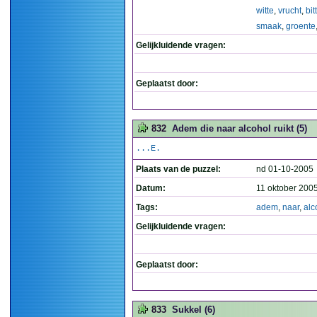
witte
,
vrucht
,
bit
smaak
,
groente
Gelijkluidende vragen:
Geplaatst door:
832
Adem die naar alcohol ruikt (5)
...E.
Plaats van de puzzel:
nd 01-10-2005
Datum:
11 oktober 200
Tags:
adem
,
naar
,
alc
Gelijkluidende vragen:
Geplaatst door:
833
Sukkel (6)