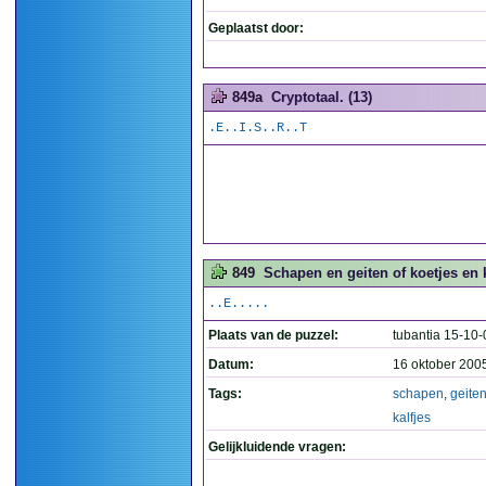
Geplaatst door:
849a
Cryptotaal. (13)
.E..I.S..R..T
849
Schapen en geiten of koetjes en k
..E.....
Plaats van de puzzel:
tubantia 15-10-
Datum:
16 oktober 200
Tags:
schapen
,
geite
kalfjes
Gelijkluidende vragen: