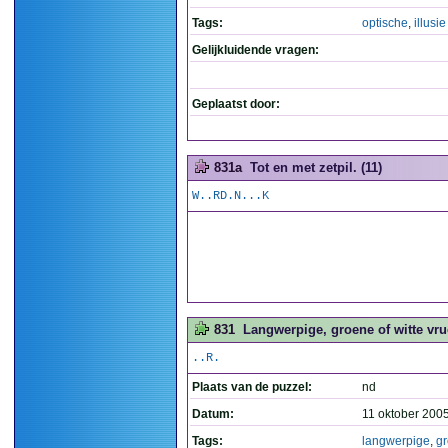
Tags:
optische
,
illusie
Gelijkluidende vragen:
Geplaatst door:
831a
Tot en met zetpil. (11)
W..RD.N...K
831
Langwerpige, groene of witte vru
..R.
Plaats van de puzzel:
nd
Datum:
11 oktober 200
Tags:
langwerpige
,
g