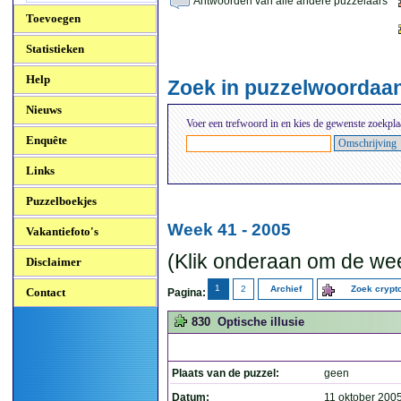
Antwoorden van alle andere puzzelaars
Toevoegen
Statistieken
Help
Zoek in puzzelwoordaa
Nieuws
Voer een trefwoord in en kies de gewenste zoekpla
Enquête
Links
Puzzelboekjes
Week 41 - 2005
Vakantiefoto's
(Klik onderaan om de wee
Disclaimer
1
2
Archief
Zoek cryp
Contact
Pagina:
830
Optische illusie
Plaats van de puzzel:
geen
Datum:
11 oktober 200