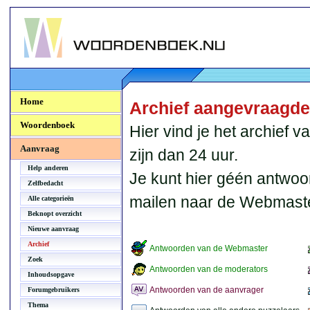
Woordenboek.NU
Home
Archief aangevraagd
Woordenboek
Hier vind je het archief
Aanvraag
zijn dan 24 uur.
Help anderen
Je kunt hier géén antwoo
Zelfbedacht
mailen naar de Webmaste
Alle categorieën
Beknopt overzicht
Nieuwe aanvraag
Archief
Antwoorden van de Webmaster
Zoek
Antwoorden van de moderators
Inhoudsopgave
Antwoorden van de aanvrager
Forumgebruikers
Thema