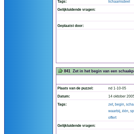
Tags:
lichaamsdeel
Gelijkluidende vragen:
Geplaatst door:
841
Zet in het begin van een schaakpa
Plaats van de puzzel:
nd 1-10-05
Datum:
14 oktober 200
Tags:
zet
,
begin
,
scha
waarbij
,
één
,
sp
offert
Gelijkluidende vragen: