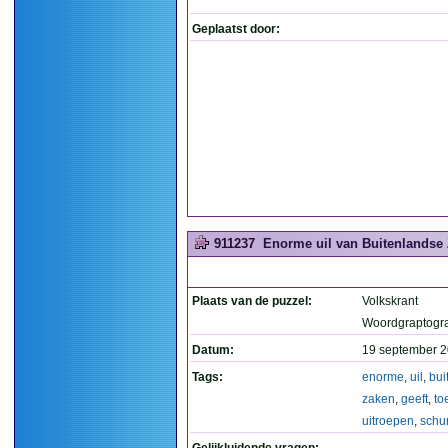
Geplaatst door:
911237
Enorme uil van Buitenlandse Z
Plaats van de puzzel:
Volkskrant
Woordgraptogr
Datum:
19 september 2
Tags:
enorme
,
uil
,
bui
zaken
,
geeft
,
to
uitroepen
,
schu