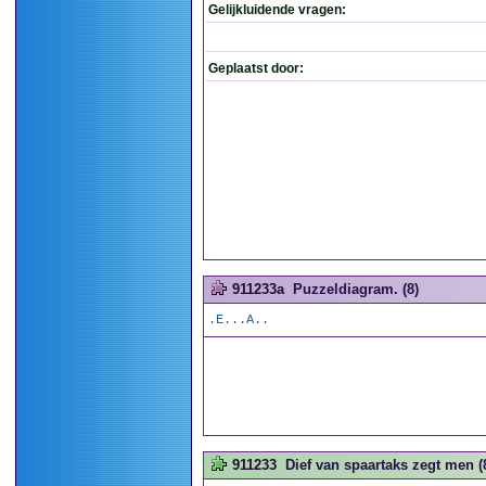
Gelijkluidende vragen:
Geplaatst door:
911233a
Puzzeldiagram. (8)
.E...A..
911233
Dief van spaartaks zegt men (