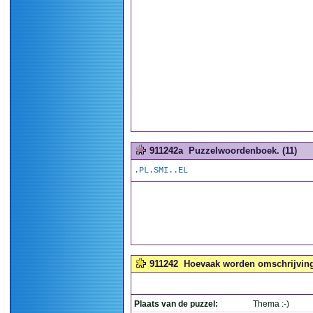
911242a
Puzzelwoordenboek. (11)
.PL.SMI..EL
911242
Hoevaak worden omschrijvinge
Plaats van de puzzel:
Thema :-)