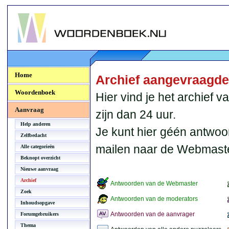
Woordenboek.NU
Home
Archief aangevraagd
Woordenboek
Hier vind je het archief
Aanvraag
zijn dan 24 uur.
Help anderen
Je kunt hier géén antwoo
Zelfbedacht
mailen naar de Webmaste
Alle categorieën
Beknopt overzicht
Nieuwe aanvraag
Archief
Antwoorden van de Webmaster
Zoek
Antwoorden van de moderators
Inhoudsopgave
Antwoorden van de aanvrager
Forumgebruikers
Thema