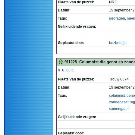
Plaats van de puzzel:
NRC
Datum:
19 september 2
Tags:
gedragen
,
mees
Gelijkluidende vragen:
Geplaatst door:
bozbeertje
911228
Columnist die genot en zond
G.U.B.R.
Plaats van de puzzel:
Trouw 6374
Datum:
19 september 2
Tags:
columnist
,
geno
zondebesef
,
sg
samengaan
Gelijkluidende vragen:
Geplaatst door: