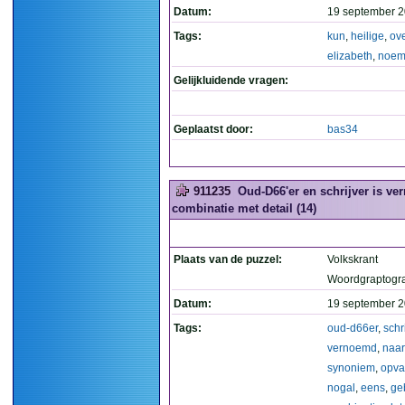
Datum:
19 september 2
Tags:
kun
,
heilige
,
ove
elizabeth
,
noem
Gelijkluidende vragen:
Geplaatst door:
bas34
911235
Oud-D66'er en schrijver is ve
combinatie met detail (14)
Plaats van de puzzel:
Volkskrant
Woordgraptogr
Datum:
19 september 2
Tags:
oud-d66er
,
schr
vernoemd
,
naar
synoniem
,
opva
nogal
,
eens
,
ge