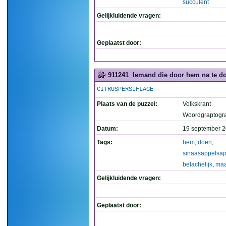
succulent
Gelijkluidende vragen:
Geplaatst door:
911241
Iemand die door hem na te do
CITRUSPERSIFLAGE
Plaats van de puzzel:
Volkskrant
Woordgraptogr
Datum:
19 september 2
Tags:
hem
,
doen
,
sinaasappelsa
belachelijk
,
maa
Gelijkluidende vragen:
Geplaatst door: