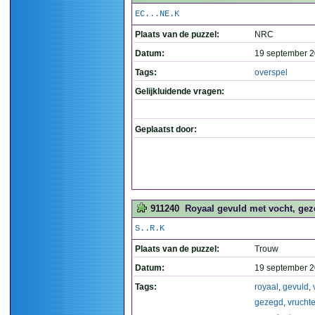
EC...NE.K
Plaats van de puzzel:
NRC
Datum:
19 september 2
Tags:
overspel
Gelijkluidende vragen:
Geplaatst door:
911240
Royaal gevuld met vocht, gez
S..R.K
Plaats van de puzzel:
Trouw
Datum:
19 september 2
Tags:
royaal
,
gevuld
,
gezegd
,
vrucht