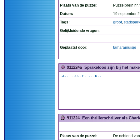
Plaats van de puzzel:
Puzzelbrein nr.
Datum:
19 september 2
Tags:
groot
,
stadspar
Gelijkluidende vragen:
Geplaatst door:
tamaramuisje
911224a
Sprakeloos zijn bij het make
.A.. ..O..E. ...K..
911224
Een thrillerschrijver als Charle
Plaats van de puzzel:
De ochtend van