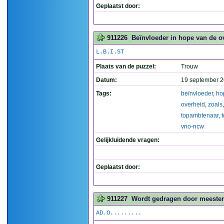
Geplaatst door:
911226
Beïnvloeder in hope van de 
L.B.I.ST
Plaats van de puzzel:
Trouw
Datum:
19 september 2
Tags:
beïnvloeder
,
ho
overheid
,
zoals
,
topambtenaar
,
vno-ncw
Gelijkluidende vragen:
Geplaatst door:
911227
Wordt gedragen door meesters
AD.O.........