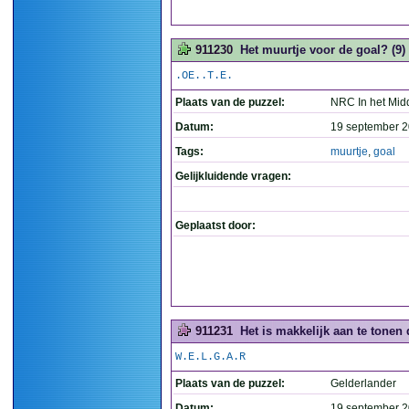
911230
Het muurtje voor de goal? (9)
.OE..T.E.
Plaats van de puzzel:
NRC In het Mid
Datum:
19 september 2
Tags:
muurtje
,
goal
Gelijkluidende vragen:
Geplaatst door:
911231
Het is makkelijk aan te tonen
W.E.L.G.A.R
Plaats van de puzzel:
Gelderlander
Datum:
19 september 2