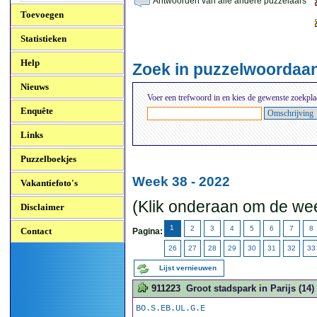
Antwoorden van alle andere puzzelaars
Toevoegen
Statistieken
Help
Zoek in puzzelwoordaa
Nieuws
Voer een trefwoord in en kies de gewenste zoekpla
Enquête
Links
Puzzelboekjes
Week 38 - 2022
Vakantiefoto's
(Klik onderaan om de wee
Disclaimer
1
2
3
4
5
6
7
8
Contact
Pagina:
26
27
28
29
30
31
32
33
Lijst vernieuwen
911223
Groot stadspark in Parijs (14)
BO.S.EB.UL.G.E