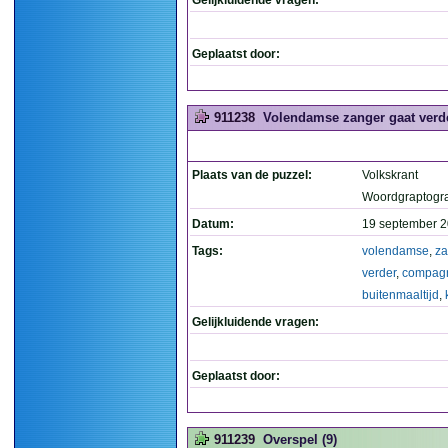
Gelijkluidende vragen:
Geplaatst door:
911238
Volendamse zanger gaat verde
Plaats van de puzzel:
Volkskrant
Woordgraptogr
Datum:
19 september 2
Tags:
volendamse
,
za
verder
,
compag
buitenmaaltijd
,
Gelijkluidende vragen:
Geplaatst door:
911239
Overspel (9)