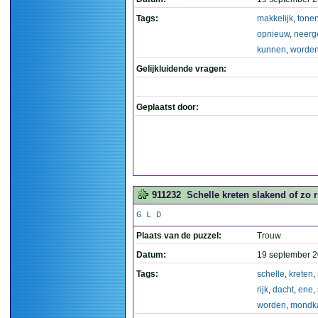
Tags:
makkelijk
,
tone
opnieuw
,
neerg
kunnen
,
worde
Gelijkluidende vragen:
Geplaatst door:
911232
Schelle kreten slakend of zo 
G L D
Plaats van de puzzel:
Trouw
Datum:
19 september 2
Tags:
schelle
,
kreten
,
rijk
,
dacht
,
ene
,
worden
,
mondka