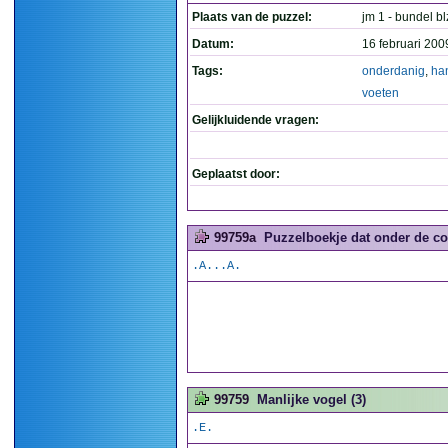
Plaats van de puzzel:
jm 1 - bundel bl
Datum:
16 februari 200
Tags:
onderdanig
,
ha
voeten
Gelijkluidende vragen:
Geplaatst door:
99759a
Puzzelboekje dat onder de col
.A...A.
99759
Manlijke vogel (3)
.E.