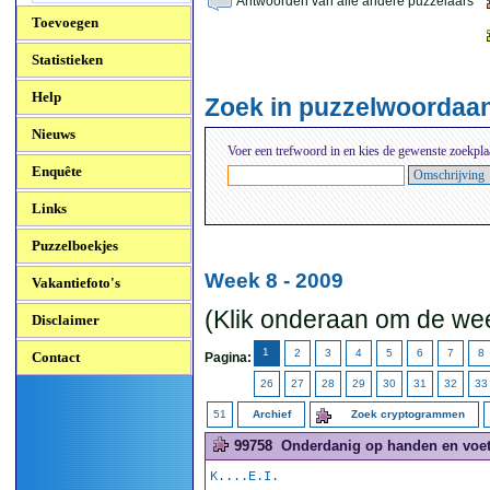
Antwoorden van alle andere puzzelaars
Toevoegen
Statistieken
Help
Zoek in puzzelwoordaa
Nieuws
Voer een trefwoord in en kies de gewenste zoekpla
Enquête
Links
Puzzelboekjes
Week 8 - 2009
Vakantiefoto's
(Klik onderaan om de wee
Disclaimer
1
2
3
4
5
6
7
8
Contact
Pagina:
26
27
28
29
30
31
32
33
51
Archief
Zoek cryptogrammen
99758
Onderdanig op handen en voet
K....E.I.