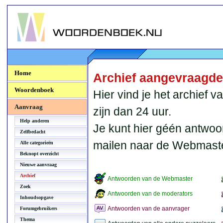
Woordenboek.NU
Home
Archief aangevraagd
Woordenboek
Hier vind je het archief
Aanvraag
zijn dan 24 uur.
Help anderen
Je kunt hier géén antwoo
Zelfbedacht
mailen naar de Webmaste
Alle categorieën
Beknopt overzicht
Nieuwe aanvraag
Archief
Antwoorden van de Webmaster
Zoek
Antwoorden van de moderators
Inhoudsopgave
Antwoorden van de aanvrager
Forumgebruikers
Thema