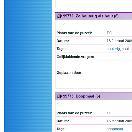
99772
Zo houterig als hout (8)
...K.T..
Plaats van de puzzel:
T.C
Datum:
16 februari 200
Tags:
houterig
,
hout
Gelijkluidende vragen:
Geplaatst door:
99773
Doopmaal (6)
F.....
Plaats van de puzzel:
T.C
Datum:
16 februari 200
Tags:
doopmaal