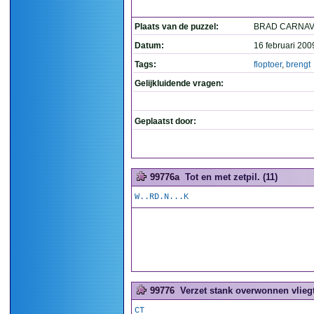
Plaats van de puzzel:
BRAD CARNAV
Datum:
16 februari 200
Tags:
floptoer
,
brengt
Gelijkluidende vragen:
Geplaatst door:
99776a
Tot en met zetpil. (11)
W..RD.N...K
99776
Verzet stank overwonnen vliegt
CT