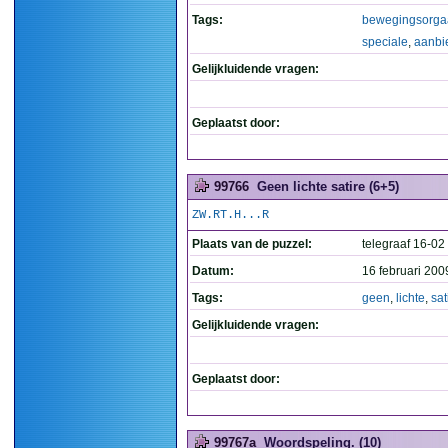
Tags:
bewegingsorga
speciale
,
aanbi
Gelijkluidende vragen:
Geplaatst door:
99766
Geen lichte satire (6+5)
ZW.RT.H...R
Plaats van de puzzel:
telegraaf 16-02
Datum:
16 februari 200
Tags:
geen
,
lichte
,
sat
Gelijkluidende vragen:
Geplaatst door:
99767a
Woordspeling. (10)