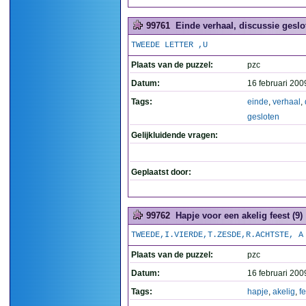
99761
Einde verhaal, discussie geslot
TWEEDE LETTER ,U
Plaats van de puzzel:
pzc
Datum:
16 februari 200
Tags:
einde
,
verhaal
,
gesloten
Gelijkluidende vragen:
Geplaatst door:
99762
Hapje voor een akelig feest (9)
TWEEDE,I.VIERDE,T.ZESDE,R.ACHTSTE, A
Plaats van de puzzel:
pzc
Datum:
16 februari 200
Tags:
hapje
,
akelig
,
f