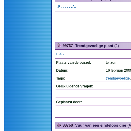
.R......A.
99767
Trendgevoelige plant (4)
L.O.
Plaats van de puzzel:
tel.zon
Datum:
16 februari 200
Tags:
trendgevoelige
Gelijkluidende vragen:
Geplaatst door:
99768
Vuur van een eindeloos dier (4