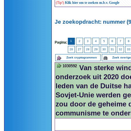
(Tip!)
Klik hier om te zoeken m.b.v. Google
Je zoekopdracht: nummer (9
1
2
3
4
5
6
7
8
Pagina:
26
27
28
29
30
31
32
33
Zoek cryptogrammen
Zoek overig
1030592
Van sterke win
onderzoek uit 2020 do
leden van de Duitse h
Sovjet-Unie werden ge
zou door de geheime di
communisme te onderm