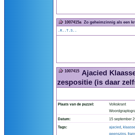
1007415a
Zo geheimzinnig als een kr
.R..T.S..
1007415
Ajacied Klaass
zespositie (is daar ze
Plaats van de puzzel:
Volkskrant
Woordgraptogr
Datum:
15 september 2
Tags:
ajacied
,
klaass
geenszins
,
fran