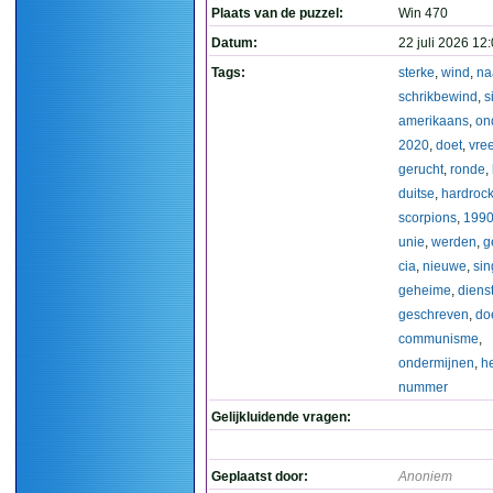
Plaats van de puzzel:
Win 470
Datum:
22 juli 2026 12
Tags:
sterke
,
wind
,
na
schrikbewind
,
s
amerikaans
,
on
2020
,
doet
,
vre
gerucht
,
ronde
,
duitse
,
hardroc
scorpions
,
199
unie
,
werden
,
g
cia
,
nieuwe
,
sin
geheime
,
diens
geschreven
,
do
communisme
,
ondermijnen
,
h
nummer
Gelijkluidende vragen:
Geplaatst door:
Anoniem