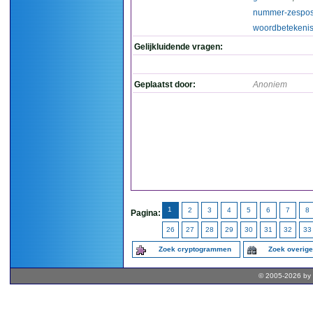
nummer-zesposi
woordbetekeni
Gelijkluidende vragen:
Geplaatst door:
Anoniem
1
2
3
4
5
6
7
8
Pagina:
26
27
28
29
30
31
32
33
Zoek cryptogrammen
Zoek overig
© 2005-2026 by 