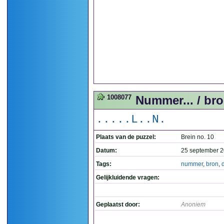
1008077
Nummer... / bron
.....L..N.
Plaats van de puzzel:
Brein no. 10
Datum:
25 september 2
Tags:
nummer
,
bron
,
Gelijkluidende vragen:
Geplaatst door:
Anoniem