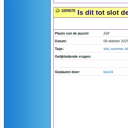
1009078
Is dit tot slot
Plaats van de puzzel:
Zelf
Datum:
08 oktober 202
Tags:
slot
,
nummer
,
é
Gelijkluidende vragen:
Geplaatst door:
bas34