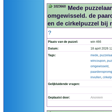
1023660
Mede puzzelaar
omgewisseld. de paard
en de cirkelpuzzel bij
?
Plaats van de puzzel:
win 466
Datum:
18 april 2026 1
Tags:
mede
,
puzzelaa
wincoupon
,
puz
omgewisseld
,
paardensprom
invullen
,
cirkel
Gelijkluidende vragen:
Geplaatst door:
Anoniem