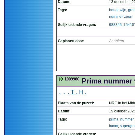
Datum:
13 december 2
Tags:
boudewijn
,
groo
nummer
,
zoon
Gelijkluidende vragen:
988345
,
75418
Geplaatst door:
Anoniem
1009986
Prima nummer v
...I.H.
Plaats van de puzzel:
NRC In het Mid
Datum:
19 oktober 202
Tags:
prima
,
nummer
lamar
,
supergra
Gelijkluidende vragen: