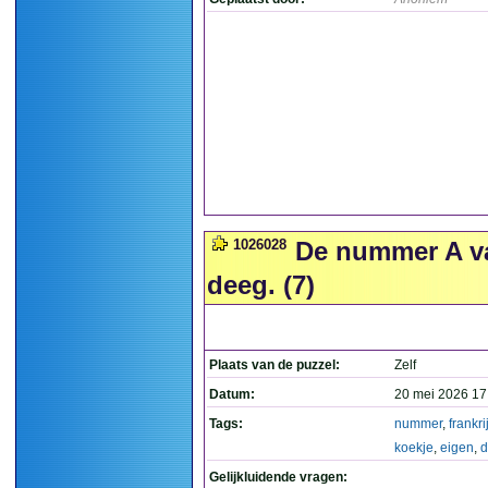
1026028
De nummer A van
deeg. (7)
Plaats van de puzzel:
Zelf
Datum:
20 mei 2026 17
Tags:
nummer
,
frankri
koekje
,
eigen
,
d
Gelijkluidende vragen: