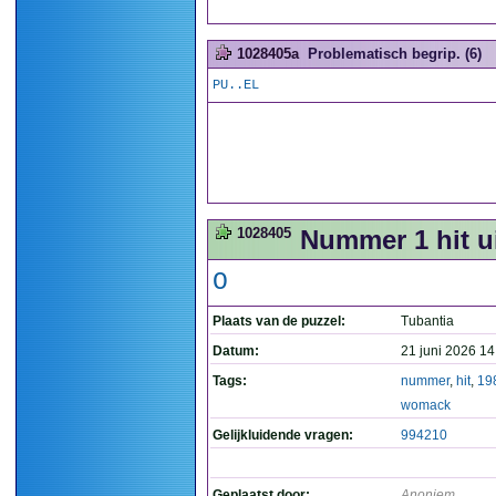
1028405a
Problematisch begrip. (6)
PU..EL
1028405
Nummer 1 hit u
O
Plaats van de puzzel:
Tubantia
Datum:
21 juni 2026 14
Tags:
nummer
,
hit
,
19
womack
Gelijkluidende vragen:
994210
Geplaatst door:
Anoniem