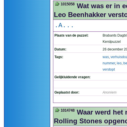
1015058
Wat was er in 
Leo Beenhakker versto
.A...
Plaats van de puzzel:
Brabants Dagb
Kerstpuzzel
Datum:
26 december 2
Tags:
was
,
verhuisdo
nummer
,
leo
,
be
verstopt
Gelijkluidende vragen:
Geplaatst door:
Anoniem
1014748
Waar werd het 
Rolling Stones opge