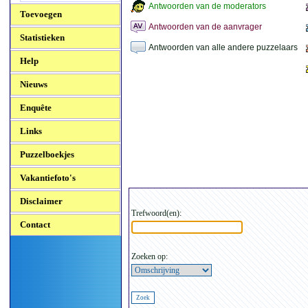
Antwoorden van de moderators
Toevoegen
Antwoorden van de aanvrager
Statistieken
Antwoorden van alle andere puzzelaars
Help
Nieuws
Enquête
Links
Puzzelboekjes
Vakantiefoto's
Disclaimer
Trefwoord(en):
Contact
Zoeken op: