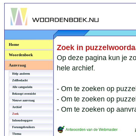
Woordenboek.NU
Home
Zoek in puzzelwoord
Woordenboek
Op deze pagina kun je zo
Aanvraag
hele archief.
Help anderen
Zelfbedacht
- Om te zoeken op puzzel
Alle categorieën
Beknopt overzicht
- Om te zoeken op puzzelb
Nieuwe aanvraag
Archief
- Om te zoeken op aanvr
Zoek
Inhoudsopgave
Forumgebruikers
Antwoorden van de Webmaster
Thema