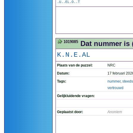
.U..EL.O..T
1019085
Dat nummer is 
K.N.E.AL
Plaats van de puzzel:
NRC
Datum:
17 februari 202
Tags:
nummer
,
steeds
vertrouwd
Gelijkluidende vragen:
Geplaatst door:
Anoniem