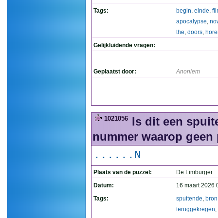
Tags:
begin
,
einde
,
fi
apocalypse
,
no
the
,
doors
,
hore
Gelijkluidende vragen:
Geplaatst door:
Anoniem
1021056
Is dit een spui
nummer waarop geen pr
......N
Plaats van de puzzel:
De Limburger
Datum:
16 maart 2026 
Tags:
spuitende
,
bron
teruggekregen
,