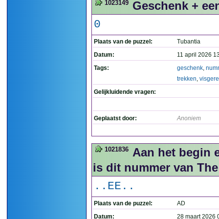
1023149
Geschenk + een
0
Plaats van de puzzel:
Tubantia
Datum:
11 april 2026 1
Tags:
geschenk
,
num
trekken
,
visgere
Gelijkluidende vragen:
Geplaatst door:
Anoniem
1021836
Aan het begin 
is dit nummer van The 
..EE..
Plaats van de puzzel:
AD
Datum:
28 maart 2026 