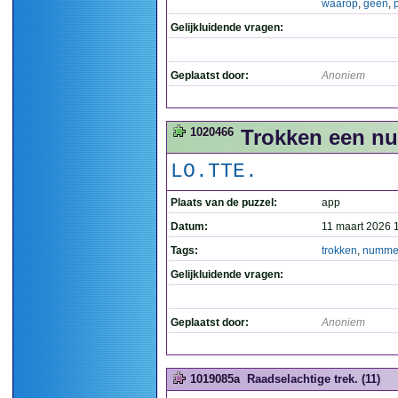
waarop
,
geen
,
p
Gelijkluidende vragen:
Geplaatst door:
Anoniem
1020466
Trokken een nu
LO.TTE.
Plaats van de puzzel:
app
Datum:
11 maart 2026 
Tags:
trokken
,
numme
Gelijkluidende vragen:
Geplaatst door:
Anoniem
1019085a
Raadselachtige trek. (11)