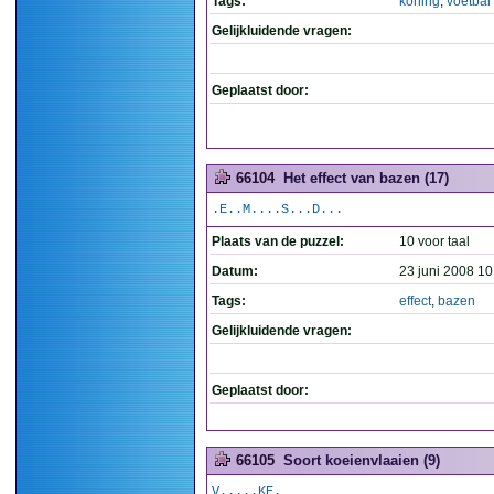
Tags:
koning
,
voetbal
Gelijkluidende vragen:
Geplaatst door:
66104
Het effect van bazen (17)
.E..M....S...D...
Plaats van de puzzel:
10 voor taal
Datum:
23 juni 2008 10
Tags:
effect
,
bazen
Gelijkluidende vragen:
Geplaatst door:
66105
Soort koeienvlaaien (9)
V.....KE.