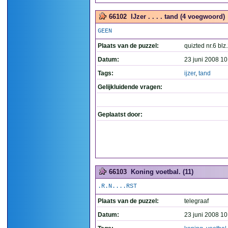
66102
IJzer . . . . tand (4 voegwoord)
GEEN
Plaats van de puzzel:
quizted nr.6 blz
Datum:
23 juni 2008 10
Tags:
ijzer
,
tand
Gelijkluidende vragen:
Geplaatst door:
66103
Koning voetbal. (11)
.R.N....RST
Plaats van de puzzel:
telegraaf
Datum:
23 juni 2008 10