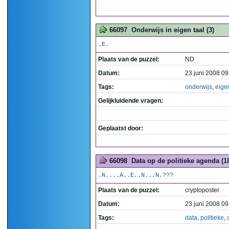
66097
Onderwijs in eigen taal (3)
.E.
Plaats van de puzzel:
ND
Datum:
23 juni 2008 09
Tags:
onderwijs
,
eige
Gelijkluidende vragen:
Geplaatst door:
66098
Data op de politieke agenda (1
.N....A..E..N...N.???
Plaats van de puzzel:
cryptoposter
Datum:
23 juni 2008 09
Tags:
data
,
politieke
,