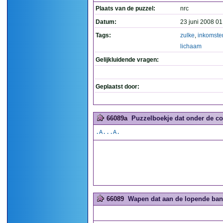
Plaats van de puzzel:
nrc
Datum:
23 juni 2008 01
Tags:
zulke
,
inkomste
lichaam
Gelijkluidende vragen:
Geplaatst door:
66089a
Puzzelboekje dat onder de col
.A...A.
66089
Wapen dat aan de lopende ba