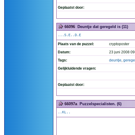
Geplaatst door:
66096
Deuntje dat geregeld is (11)
...S.E..D.E
Plaats van de puzzel:
cryptoposter
Datum:
23 juni 2008 09
Tags:
deuntje
,
gerege
Gelijkluidende vragen:
Geplaatst door:
66097a
Puzzelspecialisten. (6)
..KL..