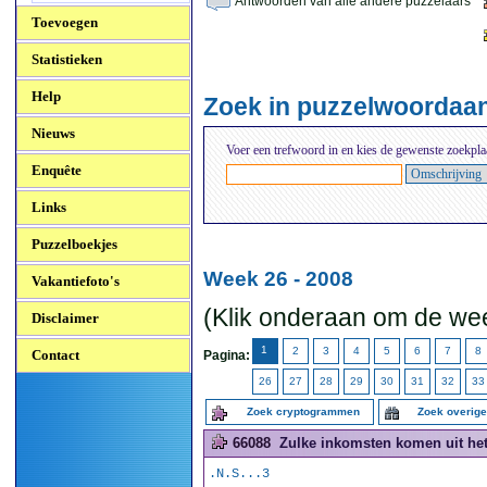
Antwoorden van alle andere puzzelaars
Toevoegen
Statistieken
Help
Zoek in puzzelwoordaa
Nieuws
Voer een trefwoord in en kies de gewenste zoekpla
Enquête
Links
Puzzelboekjes
Week 26 - 2008
Vakantiefoto's
(Klik onderaan om de wee
Disclaimer
1
2
3
4
5
6
7
8
Contact
Pagina:
26
27
28
29
30
31
32
33
Zoek cryptogrammen
Zoek overig
66088
Zulke inkomsten komen uit het
.N.S...3