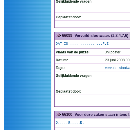
Gelijkluidende vragen:
Geplaatst door:
66099
Vervuild slootwater. (3,2,4,7,6)
DAT IS .... ....... ...F.E
Plaats van de puzzel:
JM poster
Datum:
23 juni 2008 09
Tags:
vervuild
,
slootw
Gelijkluidende vragen:
Geplaatst door:
66100
Voor deze zaken staan intens la
D.....U.....E.