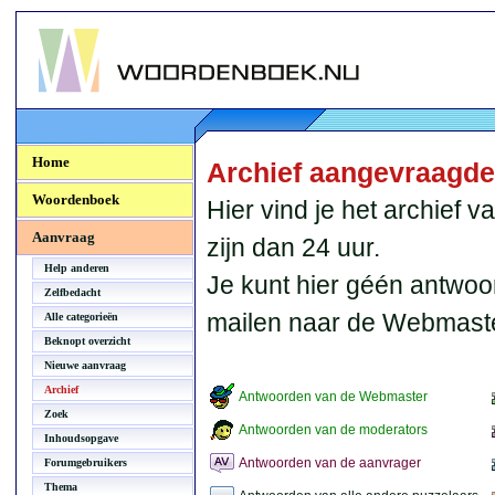
Woordenboek.NU
Home
Archief aangevraagd
Woordenboek
Hier vind je het archief
Aanvraag
zijn dan 24 uur.
Help anderen
Je kunt hier géén antwoo
Zelfbedacht
mailen naar de Webmaste
Alle categorieën
Beknopt overzicht
Nieuwe aanvraag
Archief
Antwoorden van de Webmaster
Zoek
Antwoorden van de moderators
Inhoudsopgave
Antwoorden van de aanvrager
Forumgebruikers
Thema