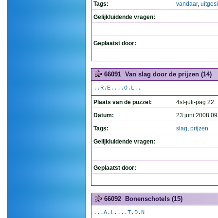
Tags:
vandaar
,
uitges
Gelijkluidende vragen:
Geplaatst door:
66091
Van slag door de prijzen (14)
..R.E....O.L..
Plaats van de puzzel:
4st-juli-pag 22
Datum:
23 juni 2008 09
Tags:
slag
,
prijzen
Gelijkluidende vragen:
Geplaatst door:
66092
Bonenschotels (15)
...A.L....T.D.N