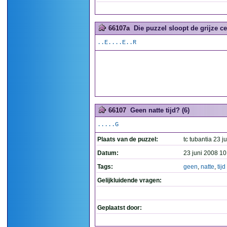
66107a
Die puzzel sloopt de grijze cel
..E....E..R
66107
Geen natte tijd? (6)
.....G
Plaats van de puzzel:
tc tubantia 23 ju
Datum:
23 juni 2008 10
Tags:
geen
,
natte
,
tijd
Gelijkluidende vragen:
Geplaatst door: