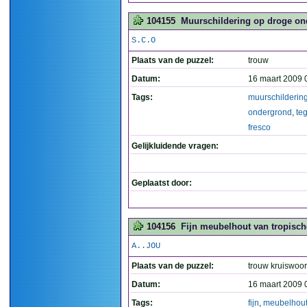
104155
Muurschildering op droge ond
S.C.O
Plaats van de puzzel:
trouw
Datum:
16 maart 2009 
Tags:
muurschilderin
ondergrond
,
te
fresco
Gelijkluidende vragen:
Geplaatst door:
104156
Fijn meubelhout van tropisch
A..JOU
Plaats van de puzzel:
trouw kruiswoo
Datum:
16 maart 2009 
Tags:
fijn
,
meubelhou