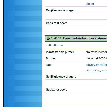
boom
Gelijkluidende vragen:
Geplaatst door:
104157
Oeververbinding van stationai
..N..N.R.G
Plaats van de puzzel:
trouw kruiswoo
Datum:
16 maart 2009 
Tags:
oeververbindin
stationaire
,
vaa
Gelijkluidende vragen:
Geplaatst door: