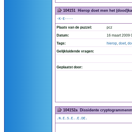
104151
Hierop doet men het (dood)ka
-K-E----
Plaats van de puzzel:
pcz
Datum:
16 maart 2009 
Tags:
hierop
,
doet
,
do
Gelijkluidende vragen:
Geplaatst door:
104152a
Dissidente cryptogrammenma
.N.E.S.E..E.DE.