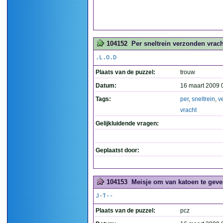
104152
Per sneltrein verzonden vrach
.L.O.D
Plaats van de puzzel:
trouw
Datum:
16 maart 2009 
Tags:
per
,
sneltrein
,
v
vracht
Gelijkluidende vragen:
Geplaatst door:
104153
Meisje om van katoen te geve
J-T--
Plaats van de puzzel:
pcz