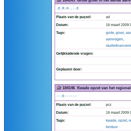
104145
Grote groei in het aantal aanv
.E.R.H....E
Plaats van de puzzel:
ad
Datum:
16 maart 2009 
Tags:
grote
,
groei
,
aan
aanvragen
,
studiefinancier
Gelijkluidende vragen:
Geplaatst door:
104146
Kwade opzet van het regional
---E------
Plaats van de puzzel:
pcz
Datum:
16 maart 2009 
Tags:
kwade
,
opzet
,
r
bestuur