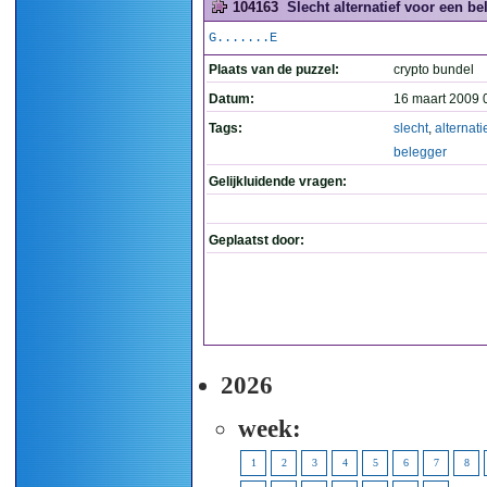
104163
Slecht alternatief voor een be
G.......E
Plaats van de puzzel:
crypto bundel
Datum:
16 maart 2009 
Tags:
slecht
,
alternati
belegger
Gelijkluidende vragen:
Geplaatst door:
2026
week:
1
2
3
4
5
6
7
8