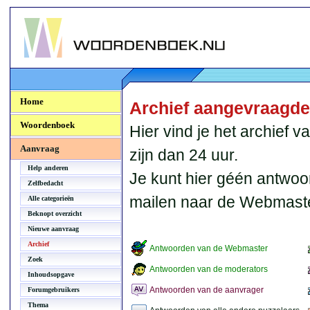
Woordenboek.NU
Home
Archief aangevraagd
Woordenboek
Hier vind je het archief
Aanvraag
zijn dan 24 uur.
Help anderen
Je kunt hier géén antwoo
Zelfbedacht
mailen naar de Webmaste
Alle categorieën
Beknopt overzicht
Nieuwe aanvraag
Archief
Antwoorden van de Webmaster
Zoek
Antwoorden van de moderators
Inhoudsopgave
Antwoorden van de aanvrager
Forumgebruikers
Thema