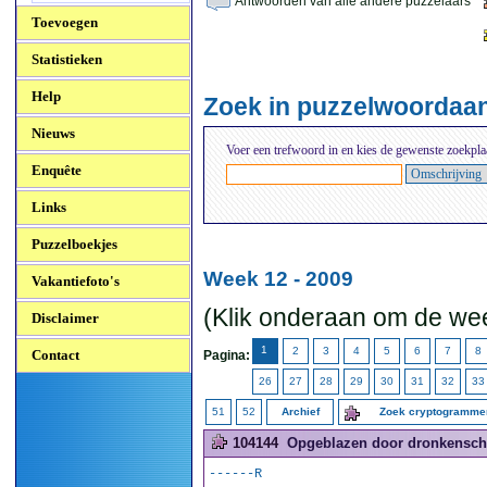
Antwoorden van alle andere puzzelaars
Toevoegen
Statistieken
Help
Zoek in puzzelwoordaa
Nieuws
Voer een trefwoord in en kies de gewenste zoekpla
Enquête
Links
Puzzelboekjes
Week 12 - 2009
Vakantiefoto's
(Klik onderaan om de wee
Disclaimer
1
2
3
4
5
6
7
8
Contact
Pagina:
26
27
28
29
30
31
32
33
51
52
Archief
Zoek cryptogramm
104144
Opgeblazen door dronkenscha
------R