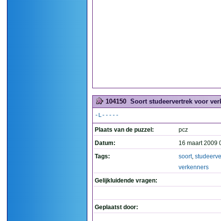
104150
Soort studeervertrek voor ver
-L-----
Plaats van de puzzel:
pcz
Datum:
16 maart 2009 
Tags:
soort
,
studeerve
verkenners
Gelijkluidende vragen:
Geplaatst door: