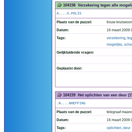
104158
Verzekering tegen alle mogeli
A....S.POLIS
Plaats van de puzzel:
trouw kruiswoo
Datum:
16 maart 2009 
Tags:
verzekering
,
te
mogelijke
,
scha
Gelijkluidende vragen:
Geplaatst door:
104159
Het oplichten van een deur (1
.N....NHEFFING
Plaats van de puzzel:
telegraaf maan
Datum:
16 maart 2009 
Tags:
oplichten
,
deur