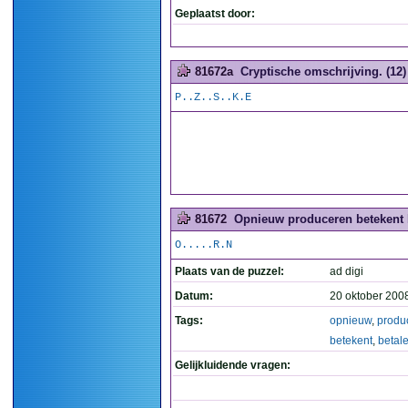
Geplaatst door:
81672a
Cryptische omschrijving. (12)
P..Z..S..K.E
81672
Opnieuw produceren betekent b
O.....R.N
Plaats van de puzzel:
ad digi
Datum:
20 oktober 200
Tags:
opnieuw
,
produ
betekent
,
betal
Gelijkluidende vragen: