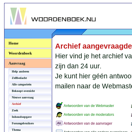
Woordenboek.NU
Home
Archief aangevraagd
Woordenboek
Hier vind je het archief
Aanvraag
zijn dan 24 uur.
Help anderen
Je kunt hier géén antwoo
Zelfbedacht
mailen naar de Webmaste
Alle categorieën
Beknopt overzicht
Nieuwe aanvraag
Archief
Antwoorden van de Webmaster
Zoek
Antwoorden van de moderators
Inhoudsopgave
Antwoorden van de aanvrager
Forumgebruikers
Thema