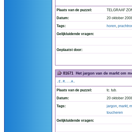
Plaats van de puzzel:
TELGRAAF ZO
Datum:
20 oktober 200
Tags:
horen
,
prachtr
Gelijkluidende vragen:
Geplaatst door:
81671
Het jargon van de markt om met
.E.R...A.
Plaats van de puzzel:
tc. tub.
Datum:
20 oktober 200
Tags:
jargon
,
markt
,
m
toucheren
Gelijkluidende vragen: