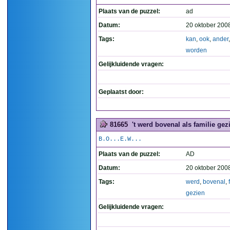
Plaats van de puzzel:
ad
Datum:
20 oktober 200
Tags:
kan
,
ook
,
ander
worden
Gelijkluidende vragen:
Geplaatst door:
81665
't werd bovenal als familie gez
B.O...E.W...
Plaats van de puzzel:
AD
Datum:
20 oktober 200
Tags:
werd
,
bovenal
,
gezien
Gelijkluidende vragen: