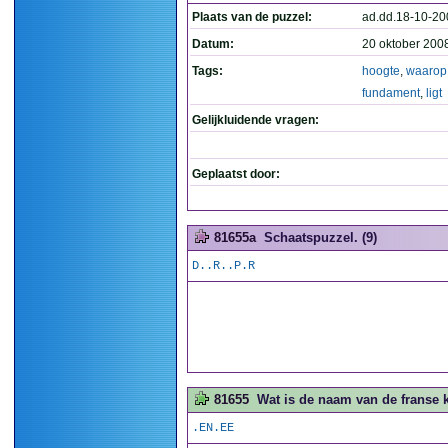
Plaats van de puzzel:
ad.dd.18-10-20
Datum:
20 oktober 200
Tags:
hoogte
,
waarop
fundament
,
ligt
Gelijkluidende vragen:
Geplaatst door:
81655a
Schaatspuzzel. (9)
D..R..P.R
81655
Wat is de naam van de franse k
.EN.EE