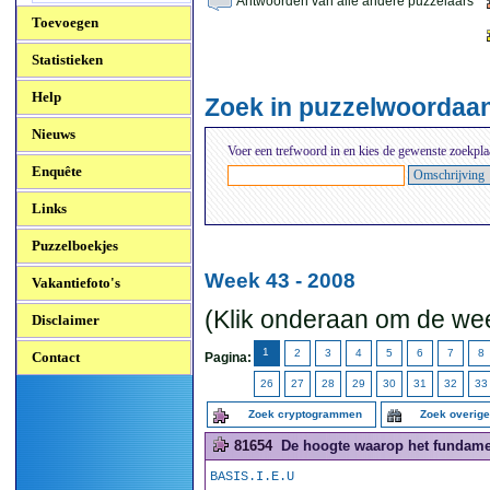
Antwoorden van alle andere puzzelaars
Toevoegen
Statistieken
Help
Zoek in puzzelwoordaa
Nieuws
Voer een trefwoord in en kies de gewenste zoekpla
Enquête
Links
Puzzelboekjes
Week 43 - 2008
Vakantiefoto's
(Klik onderaan om de wee
Disclaimer
1
2
3
4
5
6
7
8
Contact
Pagina:
26
27
28
29
30
31
32
33
Zoek cryptogrammen
Zoek overig
81654
De hoogte waarop het fundament
BASIS.I.E.U