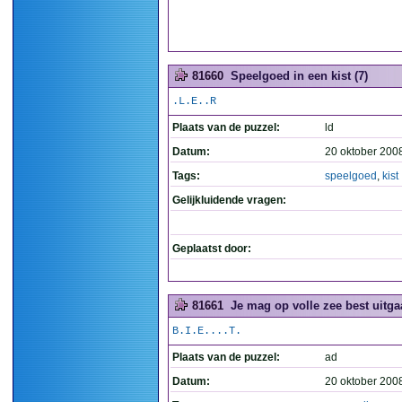
81660
Speelgoed in een kist (7)
.L.E..R
Plaats van de puzzel:
ld
Datum:
20 oktober 200
Tags:
speelgoed
,
kist
Gelijkluidende vragen:
Geplaatst door:
81661
Je mag op volle zee best uitga
B.I.E....T.
Plaats van de puzzel:
ad
Datum:
20 oktober 200