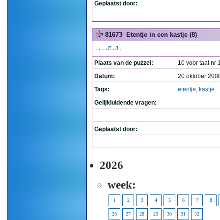
Geplaatst door:
81673
Etentje in een kastje (8)
....E.J.
Plaats van de puzzel:
10 voor taal nr 
Datum:
20 oktober 200
Tags:
etentje
,
kastje
Gelijkluidende vragen:
Geplaatst door:
2026
week:
1
2
3
4
5
6
7
8
26
27
28
29
30
31
32