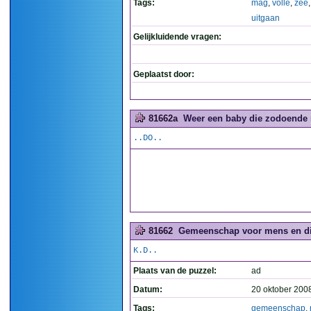
Tags:
mag
,
volle
,
zee
uitgaan
Gelijkluidende vragen:
Geplaatst door:
81662a
Weer een baby die zodoende ni
..DO..
81662
Gemeenschap voor mens en die
K.D..
Plaats van de puzzel:
ad
Datum:
20 oktober 200
Tags:
gemeenschap
,