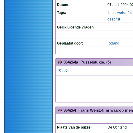
Datum:
01 april 2024 0
Tags:
frans
,
weisz-fil
gespitst
Gelijkluidende vragen:
Geplaatst door:
Roland
964264a
Puzzelstukje. (5)
.O..E
964264
Frans Weisz-film waarop men 
Plaats van de puzzel:
De Ochtend