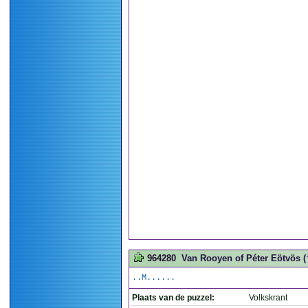
964280
Van Rooyen of Péter Eötvös († 
..M......
Plaats van de puzzel:
Volkskrant