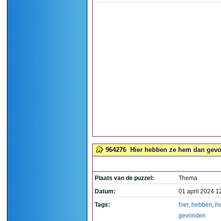
964276
Hier hebben ze hem dan gevon
Plaats van de puzzel:
Thema
Datum:
01 april 2024 1
Tags:
hier
,
hebben
,
h
gevonden