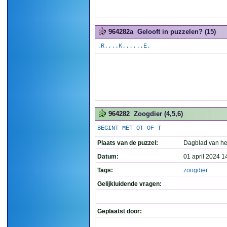
964282a
Gelooft in puzzelen? (15)
.R....K......E.
964282
Zoogdier (4,5,6)
BEGINT MET OT OF T
Plaats van de puzzel:
Dagblad van he
Datum:
01 april 2024 1
Tags:
zoogdier
Gelijkluidende vragen:
Geplaatst door: