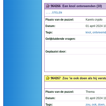
964266
Een knol ontvreemden (10)
....STELEN
Plaats van de puzzel:
Karels crypto
Datum:
01 april 2024 1
Tags:
knol
,
ontvreem
Gelijkluidende vragen:
Geplaatst door:
964267
Zou 'ie ook doen als hij versta
Plaats van de puzzel:
Thema
Datum:
01 april 2024 1
Tags:
zou
,
ook
,
doen
,