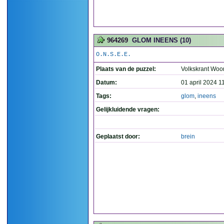
964269
GLOM INEENS (10)
O.N.S.E.E.
Plaats van de puzzel:
Volkskrant Woo
Datum:
01 april 2024 1
Tags:
glom
,
ineens
Gelijkluidende vragen:
Geplaatst door:
brein