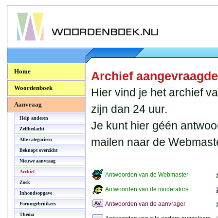
Woordenboek.NU
Home
Archief aangevraagd
Woordenboek
Hier vind je het archief
Aanvraag
zijn dan 24 uur.
Help anderen
Je kunt hier géén antwoo
Zelfbedacht
mailen naar de Webmaste
Alle categorieën
Beknopt overzicht
Nieuwe aanvraag
Archief
Antwoorden van de Webmaster
Zoek
Antwoorden van de moderators
Inhoudsopgave
Antwoorden van de aanvrager
Forumgebruikers
Thema