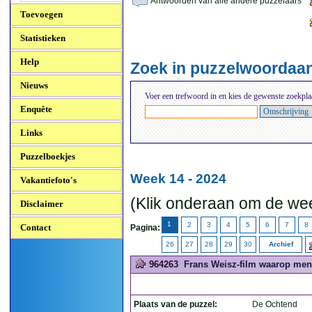
Antwoorden van alle andere puzzelaars
Toevoegen
Statistieken
Help
Zoek in puzzelwoordaa
Nieuws
Voer een trefwoord in en kies de gewenste zoekpla
Enquête
Links
Puzzelboekjes
Week 14 - 2024
Vakantiefoto's
(Klik onderaan om de wee
Disclaimer
1
2
3
4
5
6
7
8
Contact
Pagina:
26
27
28
29
30
Archief
964263
Frans Weisz-film waarop men 
Plaats van de puzzel:
De Ochtend