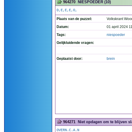
964270
NIESPOEDER (10)
D,E,E,E,O,
Plaats van de puzzel:
Volkskrant Woo
Datum:
01 april 2024 1
Tags:
niespoeder
Gelijkluidende vragen:
Geplaatst door:
brein
964271
Niet opdagen om te blijven sl
OVERN.C.A.N