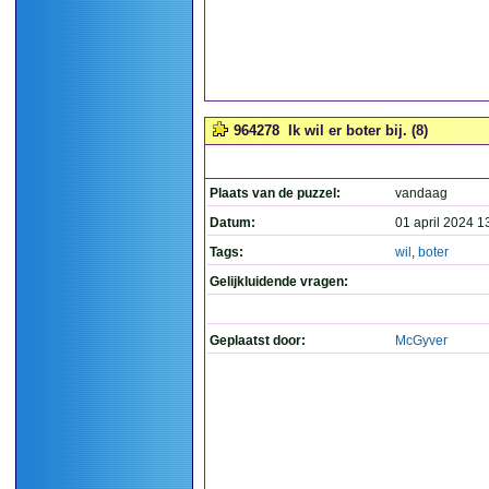
964278
Ik wil er boter bij. (8)
Plaats van de puzzel:
vandaag
Datum:
01 april 2024 1
Tags:
wil
,
boter
Gelijkluidende vragen:
Geplaatst door:
McGyver