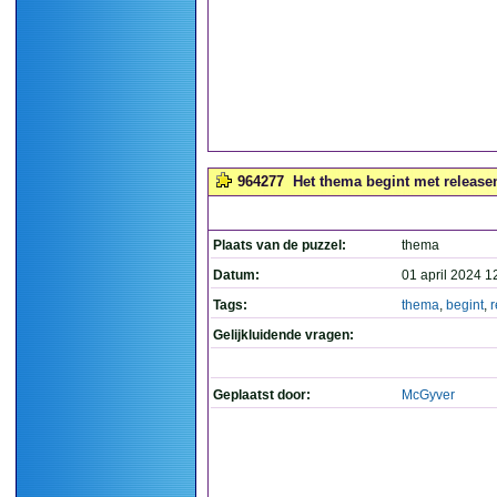
964277
Het thema begint met releasen.
Plaats van de puzzel:
thema
Datum:
01 april 2024 1
Tags:
thema
,
begint
,
r
Gelijkluidende vragen:
Geplaatst door:
McGyver