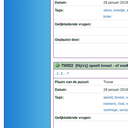
Datum:
28 januari 2019
Tags:
vlees
,
sneetje
,
boter
Gelijkluidende vragen:
Geplaatst door:
750922
(Hij/zij) speelt toneel - of v
.C.E..T
Plaats van de puzzel:
Trouw
Datum:
28 januari 2019
Tags:
speelt
,
toneel
,
v
namens
,
club
,
v
sommige
,
versl
Gelijkluidende vragen: