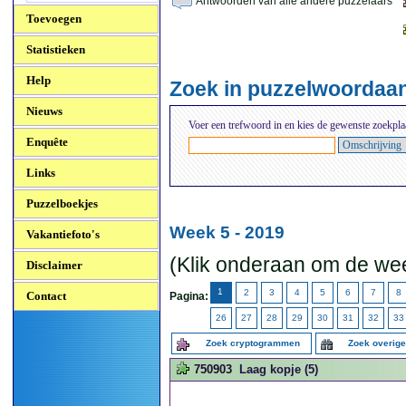
Antwoorden van alle andere puzzelaars
Toevoegen
Statistieken
Help
Zoek in puzzelwoordaa
Nieuws
Voer een trefwoord in en kies de gewenste zoekpla
Enquête
Links
Puzzelboekjes
Week 5 - 2019
Vakantiefoto's
(Klik onderaan om de wee
Disclaimer
1
2
3
4
5
6
7
8
Contact
Pagina:
26
27
28
29
30
31
32
33
Zoek cryptogrammen
Zoek overig
750903
Laag kopje (5)