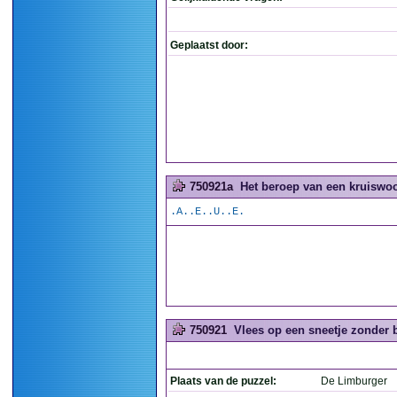
Geplaatst door:
750921a
Het beroep van een kruiswoo
.A..E..U..E.
750921
Vlees op een sneetje zonder bo
Plaats van de puzzel:
De Limburger