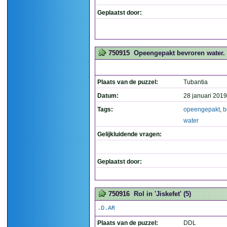
Geplaatst door:
750915
Opeengepakt bevroren water. 
Plaats van de puzzel:
Tubantia
Datum:
28 januari 2019
Tags:
opeengepakt
,
b
water
Gelijkluidende vragen:
Geplaatst door:
750916
Rol in 'Jiskefet' (5)
.D.AR
Plaats van de puzzel:
DDL