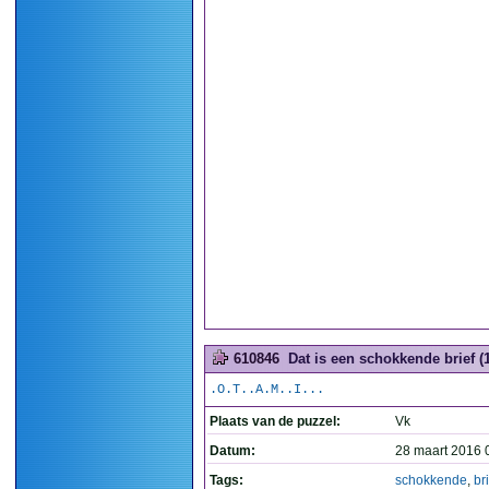
610846
Dat is een schokkende brief (
.O.T..A.M..I...
Plaats van de puzzel:
Vk
Datum:
28 maart 2016 
Tags:
schokkende
,
br