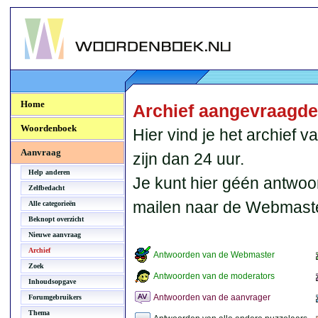
Woordenboek.NU
Home
Archief aangevraagd
Woordenboek
Hier vind je het archief
Aanvraag
zijn dan 24 uur.
Help anderen
Je kunt hier géén antwoo
Zelfbedacht
mailen naar de Webmaste
Alle categorieën
Beknopt overzicht
Nieuwe aanvraag
Archief
Antwoorden van de Webmaster
Zoek
Antwoorden van de moderators
Inhoudsopgave
Antwoorden van de aanvrager
Forumgebruikers
Thema