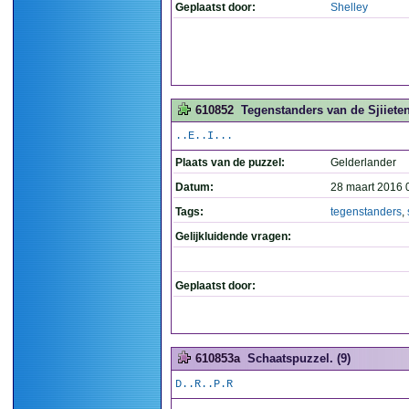
Geplaatst door:
Shelley
610852
Tegenstanders van de Sjiieten
..E..I...
Plaats van de puzzel:
Gelderlander
Datum:
28 maart 2016 
Tags:
tegenstanders
,
Gelijkluidende vragen:
Geplaatst door:
610853a
Schaatspuzzel. (9)
D..R..P.R