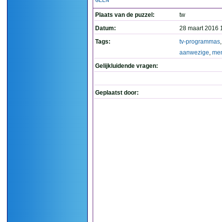
GEEN
Plaats van de puzzel:
tw
Datum:
28 maart 2016 
Tags:
tv-programmas
,
aanwezige
,
me
Gelijkluidende vragen:
Geplaatst door: