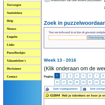
Antwoorden van alle andere puzzelaars
Toevoegen
Statistieken
Help
Zoek in puzzelwoordaa
Nieuws
Voer een trefwoord in en kies de gewenste zoekpla
Enquête
Links
Puzzelboekjes
Week 13 - 2016
Vakantiefoto's
(Klik onderaan om de wee
Disclaimer
1
2
3
4
5
6
7
8
Contact
Pagina:
26
27
28
29
30
31
32
33
Zoek cryptogrammen
Zoek overig
610844
Heb je inbrekers en hoor je v