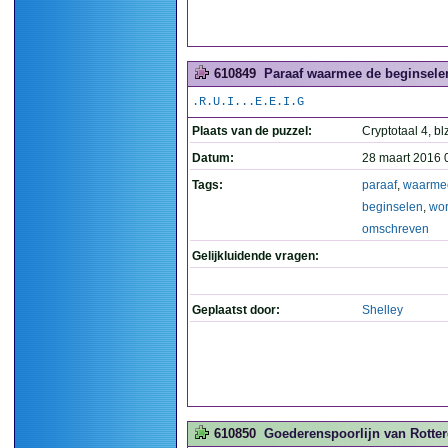
610849
Paraaf waarmee de beginsele
.R.U.I...E.E.I.G
Plaats van de puzzel:
Cryptotaal 4, bl
Datum:
28 maart 2016 
Tags:
paraaf
,
waarme
beginselen
,
wo
omschreven
Gelijkluidende vragen:
Geplaatst door:
Shelley
610850
Goederenspoorlijn van Rotter