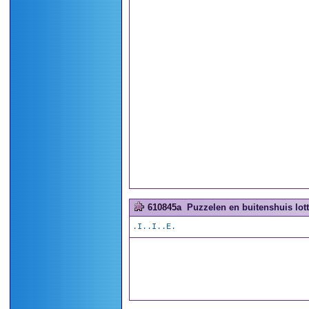
610845a
Puzzelen en buitenshuis lott
.I..I..E.