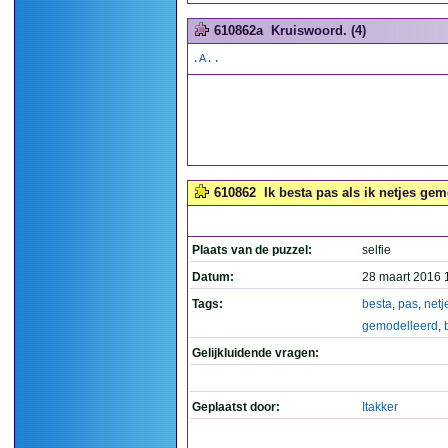
610862a
Kruiswoord. (4)
.A..
610862
Ik besta pas als ik netjes gem
Plaats van de puzzel:
selfie
Datum:
28 maart 2016 
Tags:
besta
,
pas
,
netj
gemodelleerd
,
Gelijkluidende vragen:
Geplaatst door:
Itakker