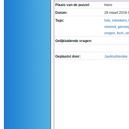
Plaats van de puzzel:
hiero
Datum:
28 maart 2016 
Tags:
heb
,
inbrekers
,
vreemd
,
genoe
zorgen
,
toch
,
ze
Gelijkluidende vragen:
Geplaatst door:
Jaydoubleutee