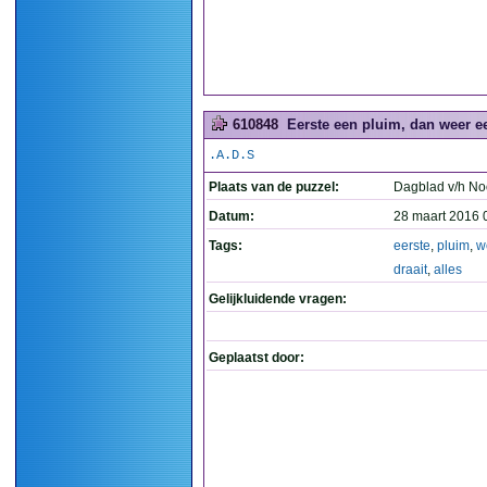
610848
Eerste een pluim, dan weer een
.A.D.S
Plaats van de puzzel:
Dagblad v/h N
Datum:
28 maart 2016 
Tags:
eerste
,
pluim
,
w
draait
,
alles
Gelijkluidende vragen:
Geplaatst door: