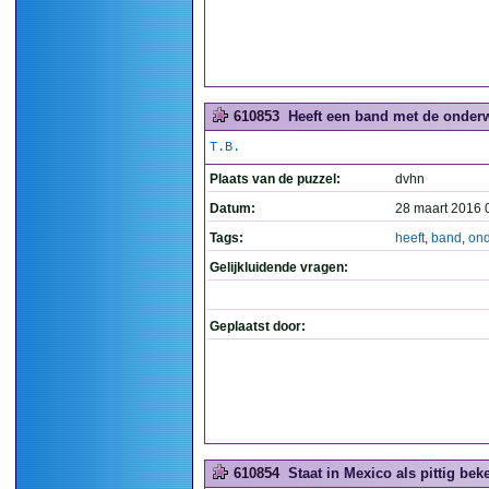
610853
Heeft een band met de onderw
T.B.
Plaats van de puzzel:
dvhn
Datum:
28 maart 2016 
Tags:
heeft
,
band
,
ond
Gelijkluidende vragen:
Geplaatst door:
610854
Staat in Mexico als pittig bek