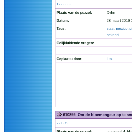
T......
Plaats van de puzzel:
Dvhn
Datum:
28 maart 2016 
Tags:
staat
,
mexico
,
pi
bekend
Gelijkluidende vragen:
Geplaatst door:
Lex
610855
Om de bloemengeur op te snu
..I.E.
Plaats van de puzzel:
cryptotaal 4, bl