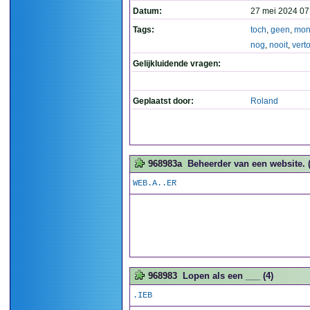
Datum:
27 mei 2024 07
Tags:
toch
,
geen
,
mo
nog
,
nooit
,
vert
Gelijkluidende vragen:
Geplaatst door:
Roland
968983a
Beheerder van een website. (
WEB.A..ER
968983
Lopen als een ___ (4)
.IEB