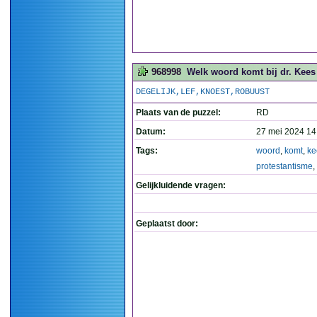
968998
Welk woord komt bij dr. Kees
DEGELIJK,LEF,KNOEST,ROBUUST
Plaats van de puzzel:
RD
Datum:
27 mei 2024 14
Tags:
woord
,
komt
,
ke
protestantisme
,
Gelijkluidende vragen:
Geplaatst door: