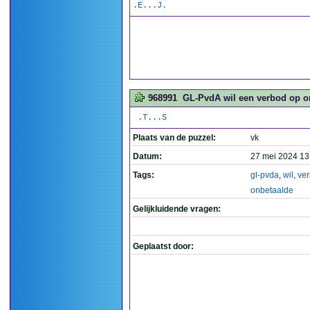
.E...J.
968991
GL-PvdA wil een verbod op on
.T...S
Plaats van de puzzel:
vk
Datum:
27 mei 2024 13
Tags:
gl-pvda
,
wil
,
ve
onbetaalde
Gelijkluidende vragen:
Geplaatst door: