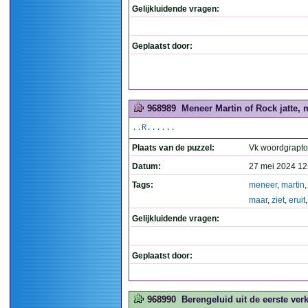
Gelijkluidende vragen:
Geplaatst door:
968989
Meneer Martin of Rock jatte, m
..R......
Plaats van de puzzel:
Vk woordgrapt
Datum:
27 mei 2024 12
Tags:
meneer
,
martin
maar
,
ziet
,
eruit
Gelijkluidende vragen:
Geplaatst door:
968990
Berengeluid uit de eerste ver