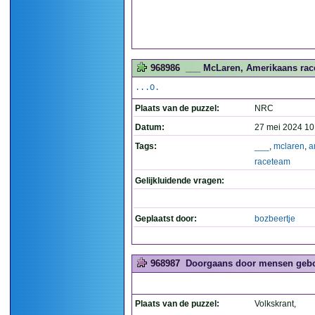
968986
___ McLaren, Amerikaans rac
...O.
Plaats van de puzzel:
NRC
Datum:
27 mei 2024 10
Tags:
___
,
mclaren
,
a
raceteam
Gelijkluidende vragen:
Geplaatst door:
bozbeertje
968987
Doorgaans door mensen gebouw
Plaats van de puzzel:
Volkskrant,