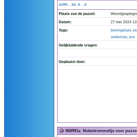
GOMM..NA.R..N
Plaats van de puzzel:
Woordgraptogr
Datum:
27 mei 2024 13
Tags:
berengeluid
,
ee
verkenner
,
pvv
Gelijkluidende vragen:
Geplaatst door:
968991a
Notentrommeltje voor puzzel