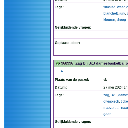
Tags:
filmstad
,
waar
,
c
blanchett
,
jurk
,
kleuren
,
droeg
Gelijkluidende vragen:
Geplaatst door:
968996
Zag bij 3x3 damesbasketbal o
...A..
Plaats van de puzzel:
vk
Datum:
27 mei 2024 14
Tags:
zag
,
3x3
,
dames
olympisch
,
ticke
mazzelbal
,
naar
gaan
Gelijkluidende vragen: