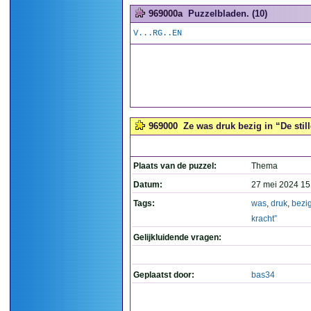
969000a
Puzzelbladen. (10)
V...RG..EN
969000
Ze was druk bezig in “De still
Plaats van de puzzel:
Thema
Datum:
27 mei 2024 15
Tags:
was
,
druk
,
bezi
kracht”
Gelijkluidende vragen:
Geplaatst door:
bas34