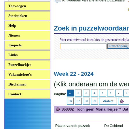
Antwoorden van alle andere puzzelaars
Toevoegen
Statistieken
Help
Zoek in puzzelwoordaa
Nieuws
Voer een trefwoord in en kies de gewenste zoekpla
Enquête
Links
Puzzelboekjes
Week 22 - 2024
Vakantiefoto's
(Klik onderaan om de wee
Disclaimer
1
2
3
4
5
6
7
8
Contact
Pagina:
26
27
28
29
Archief
968982
Toch geen Mona Keijzer? Dat 
Plaats van de puzzel:
De Ochtend