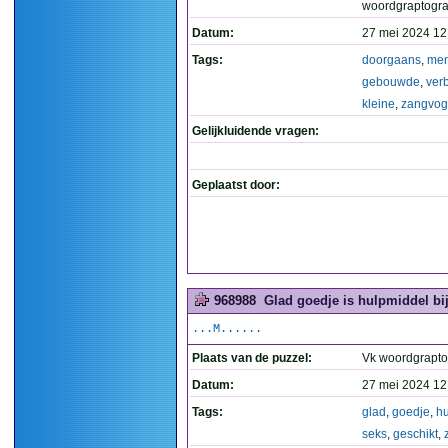
woordgraptogr
Datum:
27 mei 2024 12
Tags:
doorgaans
,
me
gebouwde
,
verb
kleine
,
zangvog
Gelijkluidende vragen:
Geplaatst door:
968988
Glad goedje is hulpmiddel bij
...M......
Plaats van de puzzel:
Vk woordgrapt
Datum:
27 mei 2024 12
Tags:
glad
,
goedje
,
h
seks
,
geschikt
,