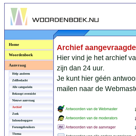
Woordenboek.NU
Home
Archief aangevraagd
Woordenboek
Hier vind je het archief
Aanvraag
zijn dan 24 uur.
Help anderen
Je kunt hier géén antwoo
Zelfbedacht
mailen naar de Webmaste
Alle categorieën
Beknopt overzicht
Nieuwe aanvraag
Archief
Antwoorden van de Webmaster
Zoek
Antwoorden van de moderators
Inhoudsopgave
Antwoorden van de aanvrager
Forumgebruikers
Thema