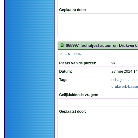
Geplaatst door:
968997
Schatjes!-acteur en Drukwerk-b
.CC.A..SMA
Plaats van de puzzel:
vk
Datum:
27 mei 2024 14
Tags:
schatjes
,
-acteu
drukwerk-bassi
Gelijkluidende vragen:
Geplaatst door: