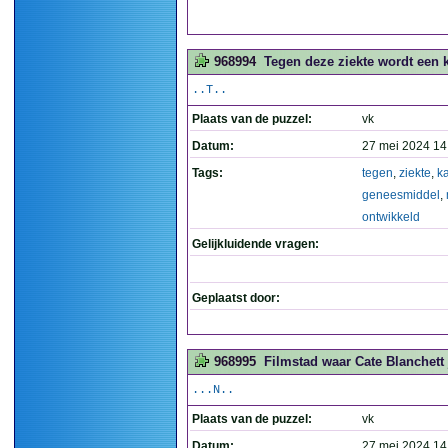
968994
Tegen deze ziekte wordt een k
..T..
Plaats van de puzzel:
vk
Datum:
27 mei 2024 14
Tags:
tegen
,
ziekte
,
ka
geneesmiddel
,
ontwikkeld
Gelijkluidende vragen:
Geplaatst door:
968995
Filmstad waar Cate Blanchett 
...N..
Plaats van de puzzel:
vk
Datum:
27 mei 2024 14