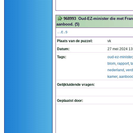
968993
Oud-EZ-minister die met Fran
aanbood. (5)
..E.S
Plaats van de puzzel:
vk
Datum:
27 mei 2024 13
Tags:
oud-ez-minister
blom
,
rapport
,
t
nederland
,
ver
kamer
,
aanboo
Gelijkluidende vragen:
Geplaatst door: