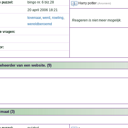
e puzzel:
bingo nr. 6 blz.28
Harry potter
(
Anoniem
)
20 april 2006 18:21
tovenaar
,
werd
,
rowling
,
Reageren is niet meer mogelijk.
wereldberoemd
de vragen:
or:
eheerder van een website. (9)
imaat (3)