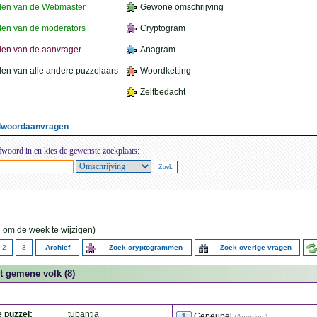
den van de Webmaster
Gewone omschrijving
en van de moderators
Cryptogram
en van de aanvrager
Anagram
en van alle andere puzzelaars
Woordketting
Zelfbedacht
elwoordaanvragen
fwoord in en kies de gewenste zoekplaats:
 om de week te wijzigen)
2
3
Archief
Zoek cryptogrammen
Zoek overige vragen
t gemene volk (8)
e puzzel:
tubantia
Gepeupel
(
Anoniem
)