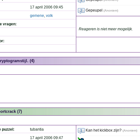
17 april 2006 09:45
Gepeupel
(
Anoniem
)
gemene
,
volk
de vragen:
Reageren is niet meer mogelijk.
or:
ryptogramstijl. (4)
ortcrack (7)
e puzzel:
tubantia
Kan het kickbox zijn?
(
Anoniem
)
17 april 2006 09:47