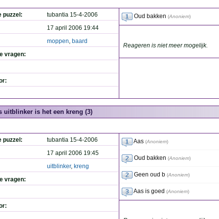
e puzzel:
tubantia 15-4-2006
Oud bakken
(
Anoniem
)
17 april 2006 19:44
moppen
,
baard
Reageren is niet meer mogelijk.
de vragen:
or:
s uitblinker is het een kreng (3)
e puzzel:
tubantia 15-4-2006
Aas
(
Anoniem
)
17 april 2006 19:45
Oud bakken
(
Anoniem
)
uitblinker
,
kreng
Geen oud b
(
Anoniem
)
de vragen:
Aas is goed
(
Anoniem
)
or: