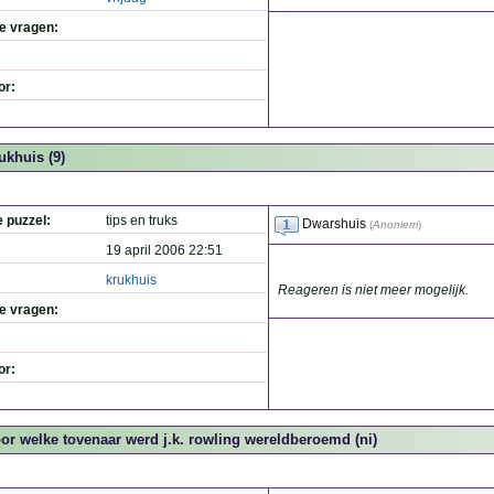
de vragen:
or:
ukhuis (9)
e puzzel:
tips en truks
Dwarshuis
(
Anoniem
)
19 april 2006 22:51
krukhuis
Reageren is niet meer mogelijk.
de vragen:
or:
or welke tovenaar werd j.k. rowling wereldberoemd (ni)