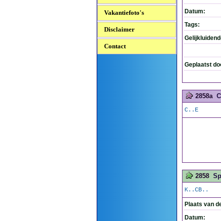
Datum:
Vakantiefoto's
Tags:
Disclaimer
Gelijkluiden
Contact
Geplaatst do
2858a
C
C..E
2858
Sp
K..CB..
Plaats van d
Datum: