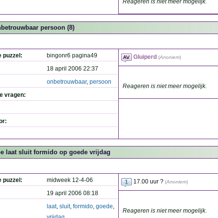
Reageren is niet meer mogelijk.
betrouwbaar persoon (8)
e puzzel:
bingonr6 pagina49
Gluiperd
(
Anoniem
)
18 april 2006 22:37
onbetrouwbaar
,
persoon
Reageren is niet meer mogelijk.
de vragen:
or:
e laat sluit formido op goede vrijdag
e puzzel:
midweek 12-4-06
17.00 uur ?
(
Anoniem
)
19 april 2006 08:18
laat
,
sluit
,
formido
,
goede
,
Reageren is niet meer mogelijk.
vrijdag