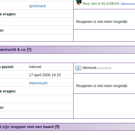
Nee, het is KLASBAK
(
Webmast
sportcrack
de vragen:
Reageren is niet meer mogelijk.
or:
ervrucht & co (7)
e puzzel:
internet
Vennoot
(
Anoniem
)
17 april 2006 18:15
meervrucht
Reageren is niet meer mogelijk.
de vragen:
or:
t zijn moppen met een baard (9)