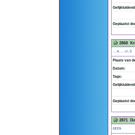
Gelijkluiden
Geplaatst do
2868
Kr
..A...U.S
Plaats van d
Datum:
Tags:
Gelijkluiden
Geplaatst do
2871
Do
GEEN