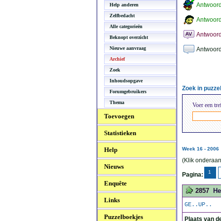
Antwoor
Help anderen
Zelfbedacht
Antwoord
Alle categorieën
Antwoord
Beknopt overzicht
Nieuwe aanvraag
Antwoord
Archief
Zoek
Inhoudsopgave
Zoek in puzz
Forumgebruikers
Thema
Voer een tre
Toevoegen
Statistieken
Help
Week 16 - 2006
(Klik onderaan
Nieuws
1
Pagina:
Enquête
2857
He
Links
GE..UP..
Puzzelboekjes
Plaats van d