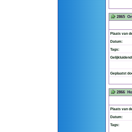
2865
On
Plaats van d
Datum:
Tags:
Gelijkluiden
Geplaatst do
2866
Ho
Plaats van d
Datum:
Tags: