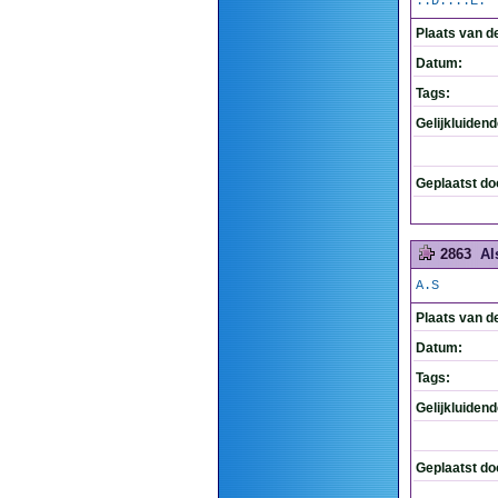
..D....E.
Plaats van d
Datum:
Tags:
Gelijkluiden
Geplaatst do
2863
Al
A.S
Plaats van d
Datum:
Tags:
Gelijkluiden
Geplaatst do