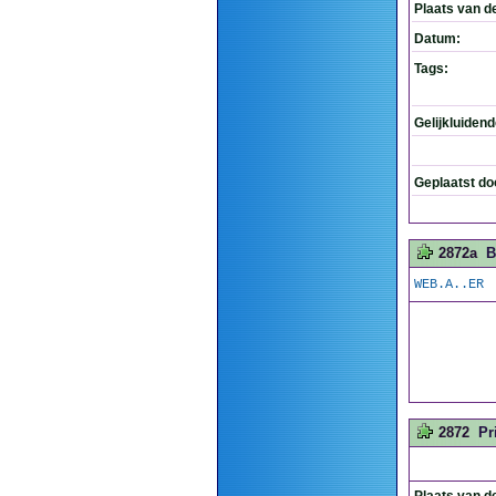
Plaats van d
Datum:
Tags:
Gelijkluiden
Geplaatst do
2872a
B
WEB.A..ER
2872
Pr