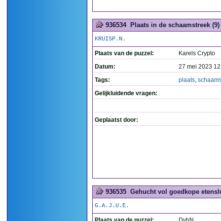
936534
Plaats in de schaamstreek (9)
KRUISP.N.
Plaats van de puzzel:
Karels Crypto
Datum:
27 mei 2023 12
Tags:
plaats
,
schaams
Gelijkluidende vragen:
Geplaatst door:
936535
Gehucht vol goedkope etenslu
G.A.J.U.E.
Plaats van de puzzel:
DvhN