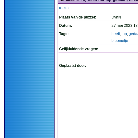
K.N.E.
Plaats van de puzzel:
DvhN
Datum:
27 mei 2023 13
Tags:
heeft
,
top
,
geda
bloemetje
Gelijkluidende vragen:
Geplaatst door: