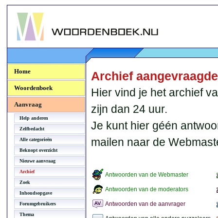
Woordenboek.NU
Home
Archief aangevraagd
Woordenboek
Hier vind je het archief
Aanvraag
zijn dan 24 uur.
Help anderen
Je kunt hier géén antwoo
Zelfbedacht
mailen naar de Webmaste
Alle categorieën
Beknopt overzicht
Nieuwe aanvraag
Archief
Antwoorden van de Webmaster
Zoek
Antwoorden van de moderators
Inhoudsopgave
Antwoorden van de aanvrager
Forumgebruikers
Thema