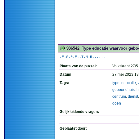
936542
Type educatie waarvoor geboor
.E.S.R.E..T.N.R......
Plaats van de puzzel:
Volkskrant 27/5
Datum:
27 mei 2023 13
Tags:
type
,
educatie
,
geboortehuis
,
h
centrum
,
dienst
doen
Gelijkluidende vragen:
Geplaatst door: