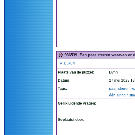
936539
Een paar sterren waarvan er éé
.A.E.M.N
Plaats van de puzzel:
DvhN
Datum:
27 mei 2023 13
Tags:
paar
,
sterren
,
w
één
,
urinoir
,
sta
Gelijkluidende vragen:
Geplaatst door: