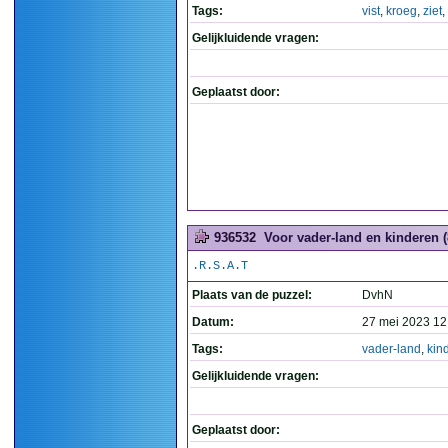
Tags:
vist
,
kroeg
,
ziet
,
Gelijkluidende vragen:
Geplaatst door:
936532
Voor vader-land en kinderen (
.R.S.A.T
Plaats van de puzzel:
DvhN
Datum:
27 mei 2023 12
Tags:
vader-land
,
kin
Gelijkluidende vragen:
Geplaatst door: