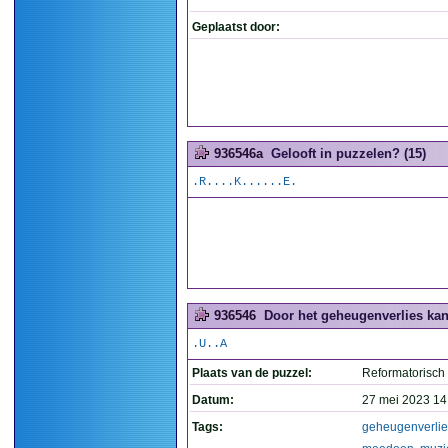
Geplaatst door:
936546a
Gelooft in puzzelen? (15)
.R....K......E.
936546
Door het geheugenverlies kan
.U..A
Plaats van de puzzel:
Reformatorisch
Datum:
27 mei 2023 14
Tags:
geheugenverlie