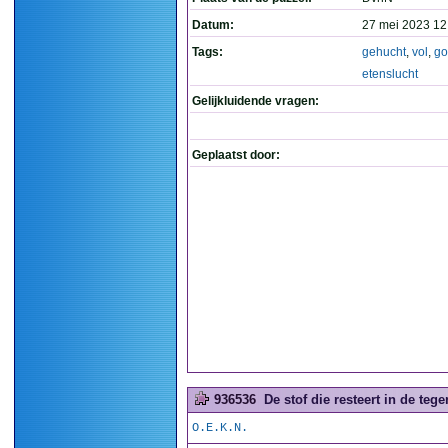
Datum:
27 mei 2023 12
Tags:
gehucht
,
vol
,
go
etenslucht
Gelijkluidende vragen:
Geplaatst door:
936536
De stof die resteert in de teg
O.E.K.N.