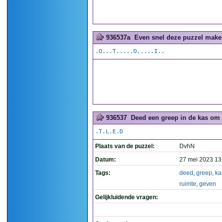
936537a
Even snel deze puzzel maken
.O...T.....O.....I..
936537
Deed een greep in de kas om z
.T.L.E.D
Plaats van de puzzel:
DvhN
Datum:
27 mei 2023 13
Tags:
deed
,
greep
,
ka
ruimte
,
geven
Gelijkluidende vragen: