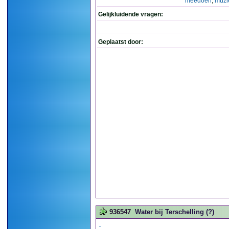
meedoen
,
muzi
Gelijkluidende vragen:
Geplaatst door:
936547
Water bij Terschelling (?)
-