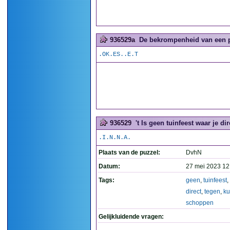
936529a
De bekrompenheid van een pu
.OK.ES..E.T
936529
't Is geen tuinfeest waar je d
.I.N.N.A.
Plaats van de puzzel:
DvhN
Datum:
27 mei 2023 12
Tags:
geen
,
tuinfeest
,
direct
,
tegen
,
ku
schoppen
Gelijkluidende vragen: