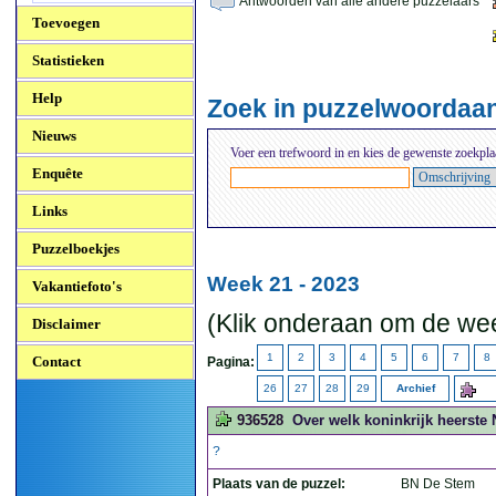
Antwoorden van alle andere puzzelaars
Toevoegen
Statistieken
Help
Zoek in puzzelwoordaa
Nieuws
Voer een trefwoord in en kies de gewenste zoekpla
Enquête
Links
Puzzelboekjes
Week 21 - 2023
Vakantiefoto's
(Klik onderaan om de wee
Disclaimer
1
2
3
4
5
6
7
8
Contact
Pagina:
26
27
28
29
Archief
936528
Over welk koninkrijk heerste
?
Plaats van de puzzel:
BN De Stem