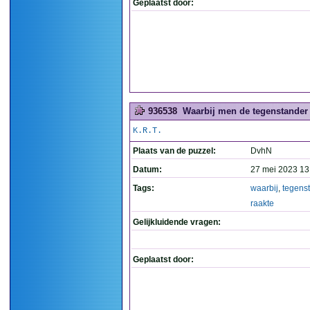
Geplaatst door:
936538
Waarbij men de tegenstander n
K.R.T.
Plaats van de puzzel:
DvhN
Datum:
27 mei 2023 13
Tags:
waarbij
,
tegens
raakte
Gelijkluidende vragen:
Geplaatst door: