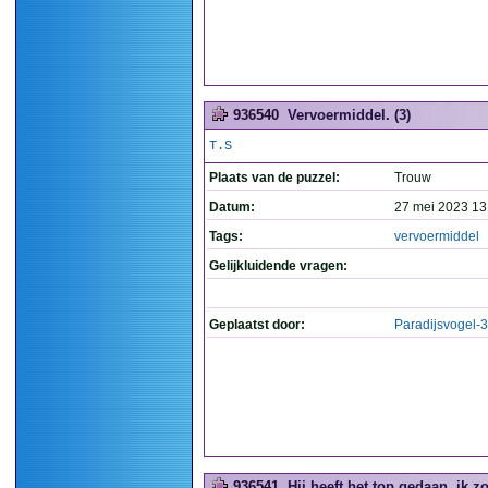
936540
Vervoermiddel. (3)
T.S
Plaats van de puzzel:
Trouw
Datum:
27 mei 2023 13
Tags:
vervoermiddel
Gelijkluidende vragen:
Geplaatst door:
Paradijsvogel-
936541
Hij heeft het top gedaan, ik z