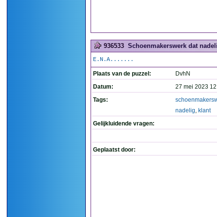
936533
Schoenmakerswerk dat nadelig 
E.N.A.......
Plaats van de puzzel:
DvhN
Datum:
27 mei 2023 12
Tags:
schoenmakers
nadelig
,
klant
Gelijkluidende vragen:
Geplaatst door: