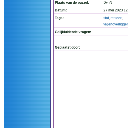
Plaats van de puzzel:
DvhN
Datum:
27 mei 2023 12
Tags:
stof
,
resteert
,
tegenoverligge
Gelijkluidende vragen:
Geplaatst door: