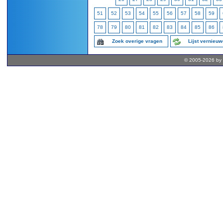
51
52
53
54
55
56
57
58
59
78
79
80
81
82
83
84
85
86
Zoek overige vragen
Lijst vernieu
© 2005-2026 by 