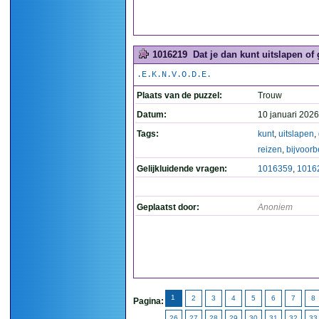
1016219
Dat je dan kunt uitslapen of
.E.K.N.V.O.D.E.
Plaats van de puzzel:
Trouw
Datum:
10 januari 2026
Tags:
kunt
,
uitslapen
,
reizen
,
bijvoorb
Gelijkluidende vragen:
1016359
,
1016
Geplaatst door:
Anoniem
1
2
3
4
5
6
7
8
Pagina:
26
27
28
29
30
31
32
33