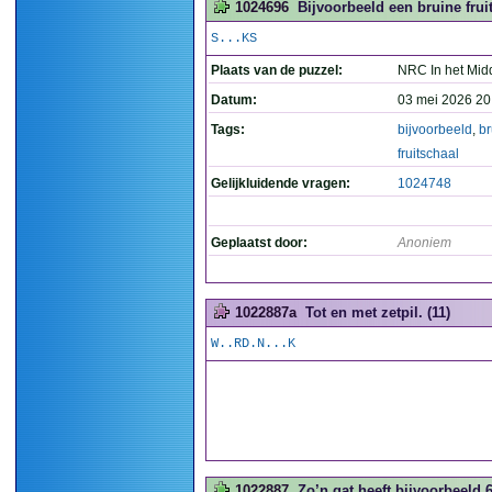
1024696
Bijvoorbeeld een bruine fruit
S...KS
Plaats van de puzzel:
NRC In het Mid
Datum:
03 mei 2026 20
Tags:
bijvoorbeeld
,
br
fruitschaal
Gelijkluidende vragen:
1024748
Geplaatst door:
Anoniem
1022887a
Tot en met zetpil. (11)
W..RD.N...K
1022887
Zo’n gat heeft bijvoorbeeld 6 