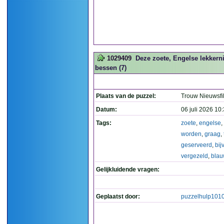
1029409
Deze zoete, Engelse lekkern
bessen (7)
Plaats van de puzzel:
Trouw Nieuwsfi
Datum:
06 juli 2026 10
Tags:
zoete
,
engelse
,
worden
,
graag
,
geserveerd
,
bij
vergezeld
,
bla
Gelijkluidende vragen:
Geplaatst door:
puzzelhulp101