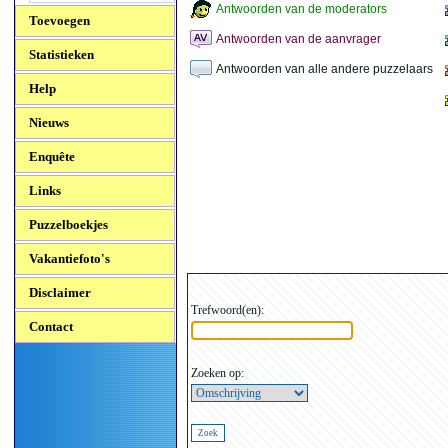
Antwoorden van de moderators
Toevoegen
Antwoorden van de aanvrager
Statistieken
Antwoorden van alle andere puzzelaars
Help
Nieuws
Enquête
Links
Puzzelboekjes
Vakantiefoto's
Disclaimer
Trefwoord(en):
Contact
Zoeken op: