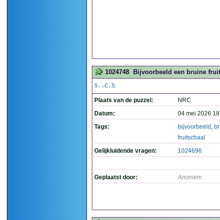
1024748
Bijvoorbeeld een bruine fruit
S..C.S
Plaats van de puzzel:
NRC
Datum:
04 mei 2026 18
Tags:
bijvoorbeeld
,
br
fruitschaal
Gelijkluidende vragen:
1024696
Geplaatst door:
Anoniem