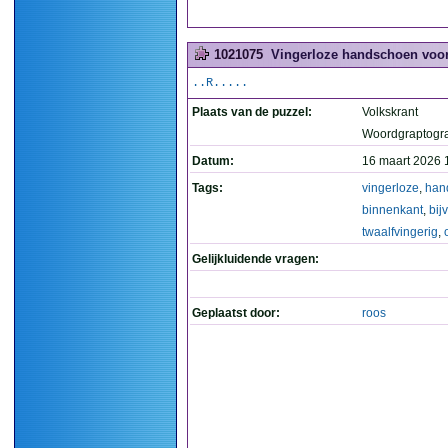
1021075
Vingerloze handschoen voor 
..R.....
Plaats van de puzzel:
Volkskrant
Woordgraptogr
Datum:
16 maart 2026 
Tags:
vingerloze
,
han
binnenkant
,
bij
twaalfvingerig
,
Gelijkluidende vragen:
Geplaatst door:
roos