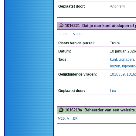
Geplaatst door:
Anoniem
1016221
Dat je dan kunt uitslapen of
.E.K...V.O.....
Plaats van de puzzel:
Trouw
Datum:
10 januari 2026
Tags:
kunt
,
uitslapen
,
reizen
,
bijvoorb
Gelijkluidende vragen:
1016359
,
1016
Geplaatst door:
Lex
1016219a
Beheerder van een website.
WEB.A..ER