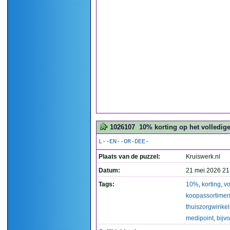
1026107
10% korting op het volledig
L--EN--OR-DEE-
Plaats van de puzzel:
Kruiswerk.nl
Datum:
21 mei 2026 21
Tags:
10%
,
korting
,
vo
koopassortimen
thuiszorgwinkel
medipoint
,
bijv