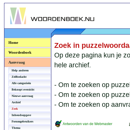
Woordenboek.NU
Home
Zoek in puzzelwoord
Woordenboek
Op deze pagina kun je zo
Aanvraag
hele archief.
Help anderen
Zelfbedacht
- Om te zoeken op puzzel
Alle categorieën
Beknopt overzicht
- Om te zoeken op puzzelb
Nieuwe aanvraag
Archief
- Om te zoeken op aanvr
Zoek
Inhoudsopgave
Forumgebruikers
Antwoorden van de Webmaster
Thema