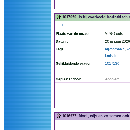
1017050
Is bijvoorbeeld Korinthisch o
..IL
Plaats van de puzzel:
VPRO-gids
Datum:
20 januari 2026
Tags:
bijvoorbeeld
,
ko
ionisch
Gelijkluidende vragen:
1017130
Geplaatst door:
Anoniem
1016977
Mooi, wijs en zo samen ook 