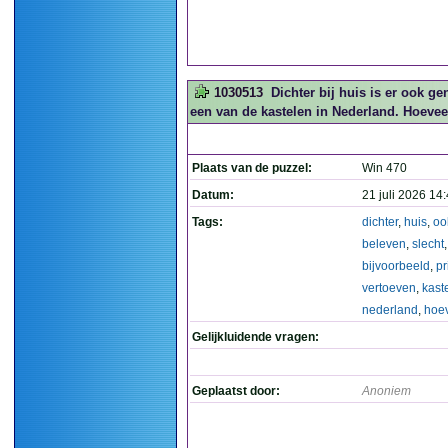
1030513
Dichter bij huis is er ook ge
een van de kastelen in Nederland. Hoeveel
Plaats van de puzzel:
Win 470
Datum:
21 juli 2026 14
Tags:
dichter
,
huis
,
oo
beleven
,
slecht
bijvoorbeeld
,
p
vertoeven
,
kast
nederland
,
hoe
Gelijkluidende vragen:
Geplaatst door:
Anoniem