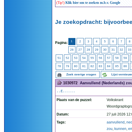
(Tip!)
Klik hier om te zoeken m.b.v. Google
Je zoekopdracht: bijvoorbee
1
2
3
4
5
6
7
8
Pagina:
26
27
28
29
30
31
32
33
51
52
53
54
55
56
57
58
59
78
79
80
81
82
83
84
85
86
Zoek overige vragen
Lijst vernieu
1030972
Aanvullend (Nederlands) zou 
..E......
Plaats van de puzzel:
Volkskrant
Woordgraptogr
Datum:
27 juli 2026 12
Tags:
aanvullend
,
ned
zou
,
kunnen
,
en