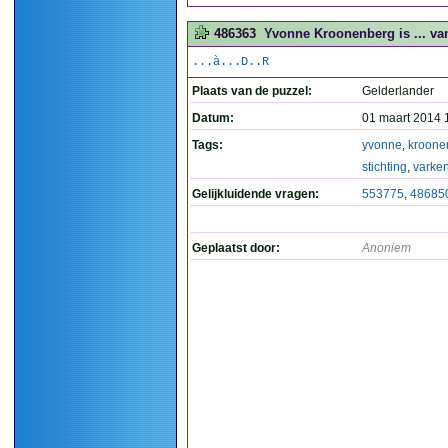
486363
Yvonne Kroonenberg is ... van
...à...D..R
Plaats van de puzzel:
Gelderlander
Datum:
01 maart 2014 
Tags:
yvonne
,
kroone
stichting
,
varke
Gelijkluidende vragen:
553775
,
48685
Geplaatst door:
Anoniem