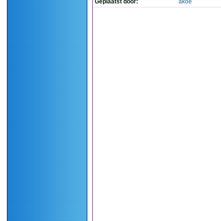
Geplaatst door:
akoe