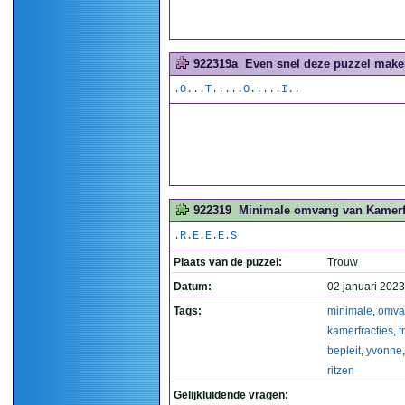
922319a
Even snel deze puzzel maken
.O...T.....O.....I..
922319
Minimale omvang van Kamerfra
.R.E.E.E.S
Plaats van de puzzel:
Trouw
Datum:
02 januari 2023
Tags:
minimale
,
omva
kamerfracties
,
t
bepleit
,
yvonne
ritzen
Gelijkluidende vragen: