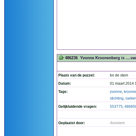
486236
Yvonne Kroonenberg is ....van
Plaats van de puzzel:
bn de stem
Datum:
01 maart 2014 
Tags:
yvonne
,
kroone
stichting
,
varke
Gelijkluidende vragen:
553775
,
48685
Geplaatst door:
Anoniem