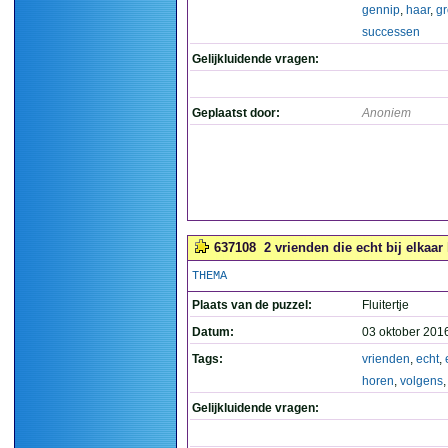
gennip
,
haar
,
gr
successen
Gelijkluidende vragen:
Geplaatst door:
Anoniem
637108
2 vrienden die echt bij elkaar
THEMA
Plaats van de puzzel:
Fluitertje
Datum:
03 oktober 201
Tags:
vrienden
,
echt
,
horen
,
volgens
Gelijkluidende vragen: