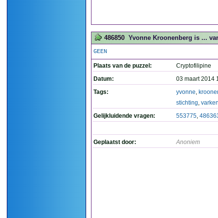
486850
Yvonne Kroonenberg is ... van
GEEN
Plaats van de puzzel:
Cryptofilipine
Datum:
03 maart 2014 
Tags:
yvonne
,
kroone
stichting
,
varke
Gelijkluidende vragen:
553775
,
48636
Geplaatst door:
Anoniem