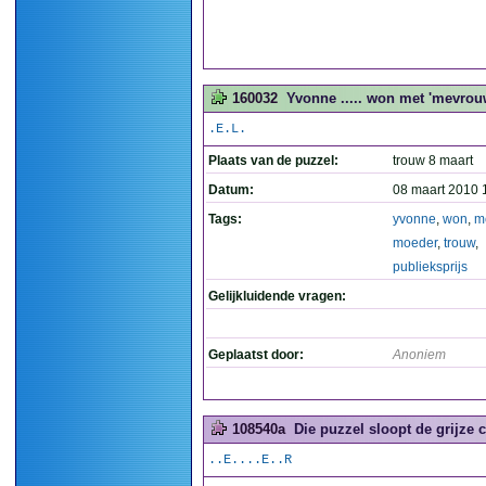
160032
Yvonne ..... won met 'mevrou
.E.L.
Plaats van de puzzel:
trouw 8 maart
Datum:
08 maart 2010 
Tags:
yvonne
,
won
,
m
moeder
,
trouw
,
publieksprijs
Gelijkluidende vragen:
Geplaatst door:
Anoniem
108540a
Die puzzel sloopt de grijze ce
..E....E..R