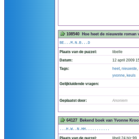
108540
Hoe heet de nieuwste roman 
BE...M.N.B...D
Plaats van de puzzel:
libelle
Datum:
12 april 2009 1
Tags:
heet
,
nieuwste
,
yvonne
,
keuls
Gelijkluidende vragen:
Geplaatst door:
Anoniem
64127
Bekend boek van Yvonne Kroon
...H.W..N.HH...........
Plaats van de puzzel:
libell 24 blz 99