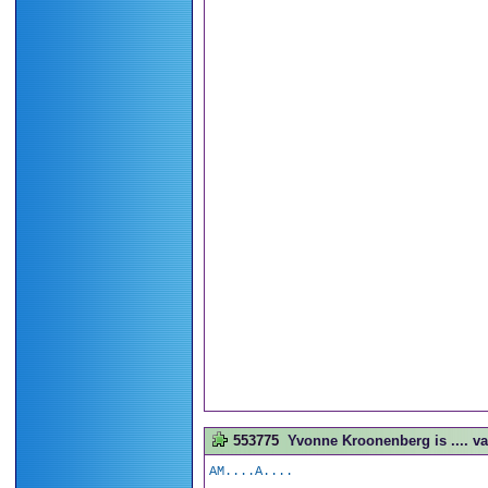
553775
Yvonne Kroonenberg is .... va
AM....A....