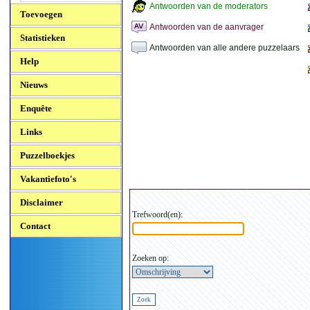
Antwoorden van de moderators
Toevoegen
Antwoorden van de aanvrager
Statistieken
Antwoorden van alle andere puzzelaars
Help
Nieuws
Enquête
Links
Puzzelboekjes
Vakantiefoto's
Disclaimer
Trefwoord(en):
Contact
Zoeken op: