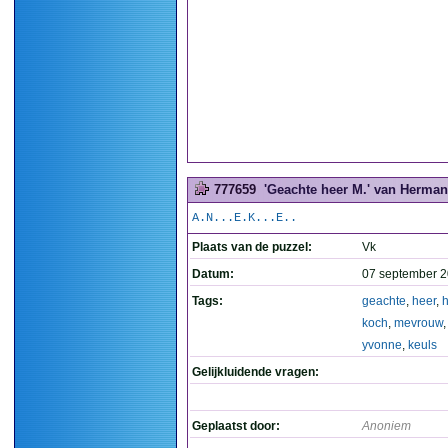
777659
'Geachte heer M.' van Herma
A.N...E.K...E..
Plaats van de puzzel:
Vk
Datum:
07 september 2
Tags:
geachte
,
heer
,
koch
,
mevrouw
yvonne
,
keuls
Gelijkluidende vragen:
Geplaatst door:
Anoniem