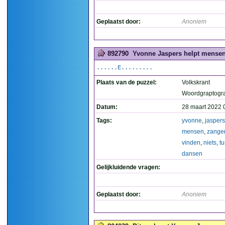
Geplaatst door:
Anoniem
892790
Yvonne Jaspers helpt mensen d
......E.........
Plaats van de puzzel:
Volkskrant
Woordgraptogr
Datum:
28 maart 2022 
Tags:
yvonne
,
jaspers
mensen
,
zange
vinden
,
niets
,
t
dansen
Gelijkluidende vragen:
Geplaatst door:
Anoniem