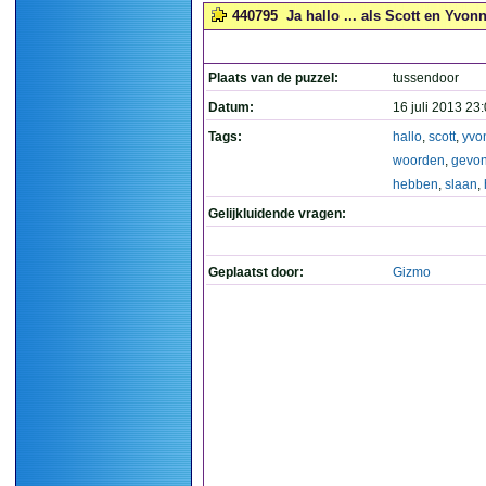
440795
Ja hallo ... als Scott en Yvo
Plaats van de puzzel:
tussendoor
Datum:
16 juli 2013 23
Tags:
hallo
,
scott
,
yvo
woorden
,
gevo
hebben
,
slaan
,
Gelijkluidende vragen:
Geplaatst door:
Gizmo