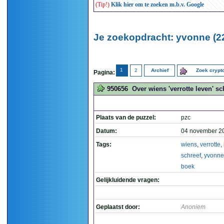
(Tip!)
Klik hier om te zoeken m.b.v. Google
Je zoekopdracht: yvonne (2
1
2
Archief
Zoek cryp
Pagina:
950656
Over wiens 'verrotte leven' s
Plaats van de puzzel:
pzc
Datum:
04 november 2
Tags:
wiens
,
verrotte
,
schreef
,
yvonne
boek
Gelijkluidende vragen:
Geplaatst door:
Anoniem