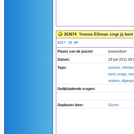
263674
Yvonne Elliman zingt jij ben
NIET IN WP
Plaats van de puzzel:
tussendoor
Datum:
29 juli 2011 00
Tags:
yvonne
,
elliman
bent
,
enige
,
ni
anders
,
afgesp
Gelijkluidende vragen:
Geplaatst door:
Gizmo