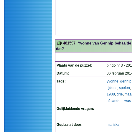
481597
Yvonne van Gennip behaalde t
dat?
Plaats van de puzzel:
bingo nr 3 - 20
Datum:
06 februari 201
Tags:
yvonne
,
gennip
tijdens
,
spelen
,
1988
,
drie
,
maa
afstanden
,
was
Gelijkluidende vragen:
Geplaatst door:
mariska