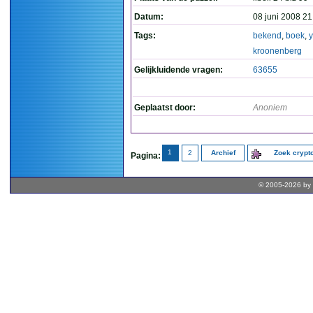
Datum:
08 juni 2008 21
Tags:
bekend
,
boek
,
kroonenberg
Gelijkluidende vragen:
63655
Geplaatst door:
Anoniem
1
2
Archief
Zoek cryp
Pagina:
© 2005-2026 by 