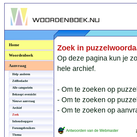
Woordenboek.NU
Home
Zoek in puzzelwoord
Woordenboek
Op deze pagina kun je zo
Aanvraag
hele archief.
Help anderen
Zelfbedacht
- Om te zoeken op puzzel
Alle categorieën
Beknopt overzicht
- Om te zoeken op puzzelb
Nieuwe aanvraag
Archief
- Om te zoeken op aanvr
Zoek
Inhoudsopgave
Forumgebruikers
Antwoorden van de Webmaster
Thema