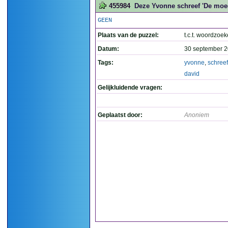
455984
Deze Yvonne schreef 'De moed
GEEN
Plaats van de puzzel:
t.c.t. woordzoek
Datum:
30 september 2
Tags:
yvonne
,
schreef
david
Gelijkluidende vragen:
Geplaatst door:
Anoniem