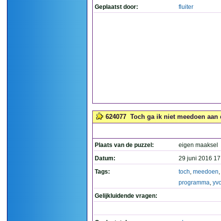
Geplaatst door:
fluiter
624077
Toch ga ik niet meedoen aan
Plaats van de puzzel:
eigen maaksel
Datum:
29 juni 2016 17
Tags:
toch
,
meedoen
,
programma
,
yv
Gelijkluidende vragen: