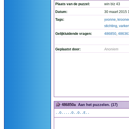
Plaats van de puzzel:
win blz 43
Datum:
30 maart 2015 
Tags:
yvonne
,
kroone
stichting
,
varke
Gelijkluidende vragen:
486850
,
48636
Geplaatst door:
Anoniem
486850a
Aan het puzzelen. (17)
..O.....O..O..E..