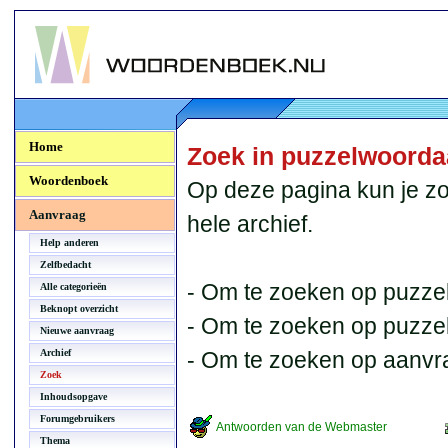
Woordenboek.NU
Home
Zoek in puzzelwoord
Woordenboek
Op deze pagina kun je zo
Aanvraag
hele archief.
Help anderen
Zelfbedacht
- Om te zoeken op puzzel
Alle categorieën
Beknopt overzicht
- Om te zoeken op puzzelb
Nieuwe aanvraag
Archief
- Om te zoeken op aanvr
Zoek
Inhoudsopgave
Forumgebruikers
Antwoorden van de Webmaster
Thema