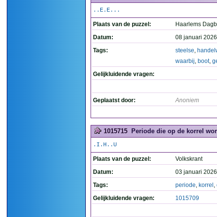
..E.E...
Plaats van de puzzel:
Haarlems Dagb
Datum:
08 januari 2026
Tags:
steelse
,
handel
waarbij
,
boot
,
g
Gelijkluidende vragen:
Geplaatst door:
Anoniem
1015715
Periode die op de korrel wo
.I.H..U
Plaats van de puzzel:
Volkskrant
Datum:
03 januari 2026
Tags:
periode
,
korrel
,
Gelijkluidende vragen:
1015709