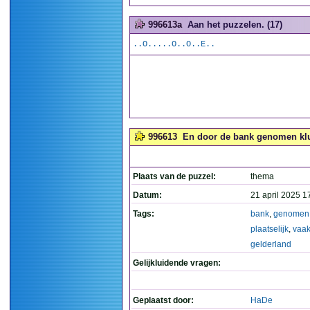
996613a
Aan het puzzelen. (17)
..O.....O..O..E..
996613
En door de bank genomen klust
Plaats van de puzzel:
thema
Datum:
21 april 2025 1
Tags:
bank
,
genomen
plaatselijk
,
vaa
gelderland
Gelijkluidende vragen:
Geplaatst door:
HaDe