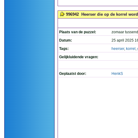
996942
Heerser die op de korrel word
Plaats van de puzzel:
zomaar tussend
Datum:
25 april 2025 1
Tags:
heerser
,
korrel
,
Gelijkluidende vragen:
Geplaatst door:
HenkS