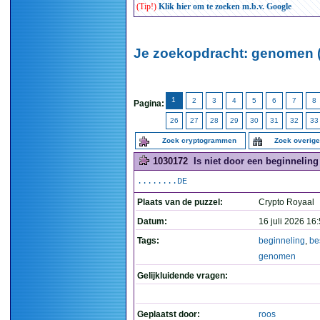
(Tip!)
Klik hier om te zoeken m.b.v. Google
Je zoekopdracht: genomen 
1
2
3
4
5
6
7
8
Pagina:
26
27
28
29
30
31
32
33
Zoek cryptogrammen
Zoek overig
1030172
Is niet door een beginneling
........DE
Plaats van de puzzel:
Crypto Royaal
Datum:
16 juli 2026 16
Tags:
beginneling
,
be
genomen
Gelijkluidende vragen:
Geplaatst door:
roos