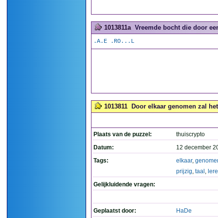
1013811a
Vreemde bocht die door een
.A.E .RO...L
1013811
Door elkaar genomen zal het w
Plaats van de puzzel:
thuiscrypto
Datum:
12 december 2
Tags:
elkaar
,
genome
prijzig
,
taal
,
ler
Gelijkluidende vragen:
Geplaatst door:
HaDe