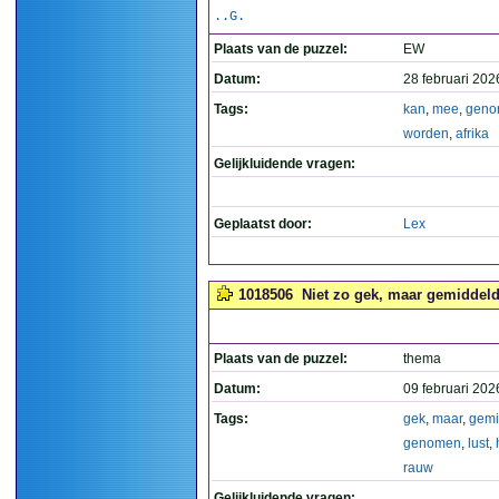
..G.
Plaats van de puzzel:
EW
Datum:
28 februari 202
Tags:
kan
,
mee
,
geno
worden
,
afrika
Gelijkluidende vragen:
Geplaatst door:
Lex
1018506
Niet zo gek, maar gemiddeld 
Plaats van de puzzel:
thema
Datum:
09 februari 202
Tags:
gek
,
maar
,
gemi
genomen
,
lust
,
rauw
Gelijkluidende vragen: