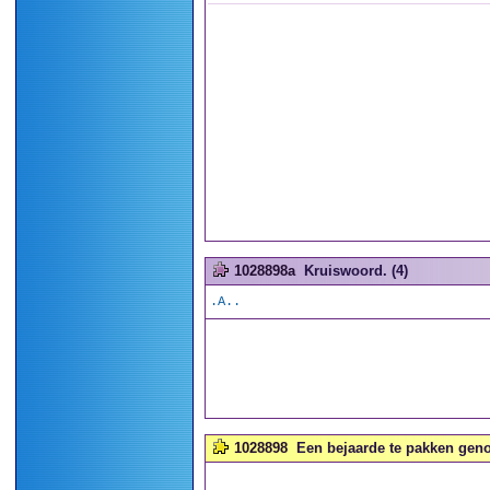
1028898a
Kruiswoord. (4)
.A..
1028898
Een bejaarde te pakken gen