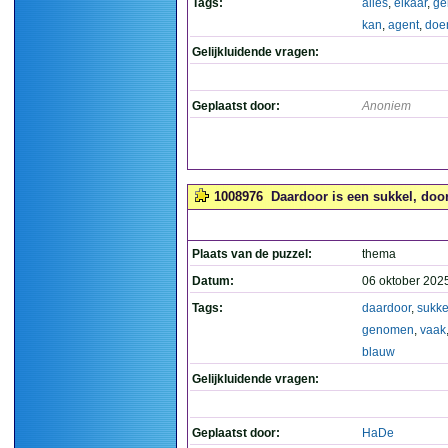
Tags:
alles
,
elkaar
,
ge
kan
,
agent
,
doe
Gelijkluidende vragen:
Geplaatst door:
Anoniem
1008976
Daardoor is een sukkel, doo
Plaats van de puzzel:
thema
Datum:
06 oktober 202
Tags:
daardoor
,
sukke
genomen
,
vaak
blauw
Gelijkluidende vragen:
Geplaatst door:
HaDe