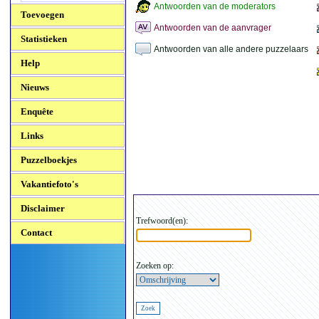
Antwoorden van de moderators
Toevoegen
Antwoorden van de aanvrager
Statistieken
Antwoorden van alle andere puzzelaars
Help
Nieuws
Enquête
Links
Puzzelboekjes
Vakantiefoto's
Disclaimer
Trefwoord(en):
Contact
Zoeken op: