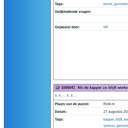
Tags:
korrel
,
genome
Gelijkluidende vragen:
Geplaatst door:
NP
1006041
Als de kapper zo blijft werk
G.K...E.E..
Plaats van de puzzel:
Rodi.nl
Datum:
27 augustus 20
Tags:
kapper
,
blijft
,
we
serieus
,
genom