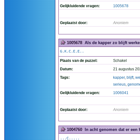
Gelijkluidende vragen:
1005678
Geplaatst door:
Anoniem
1005678
Als de kapper zo blijft werk
G.K.C.E.E..
Plaats van de puzzel:
Schakel
Datum:
21 augustus 20
Tags:
kapper
,
blijft
,
we
serieus
,
genom
Gelijkluidende vragen:
1006041
Geplaatst door:
Anoniem
1004760
In acht genomen dat er een ha
...C.....