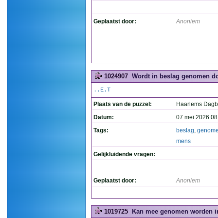
Geplaatst door:
Anoniem
1024907
Wordt in beslag genomen do
..E.T
Plaats van de puzzel:
Haarlems Dagb
Datum:
07 mei 2026 08
Tags:
beslag
,
genom
mens
Gelijkluidende vragen:
Geplaatst door:
Anoniem
1019725
Kan mee genomen worden in A