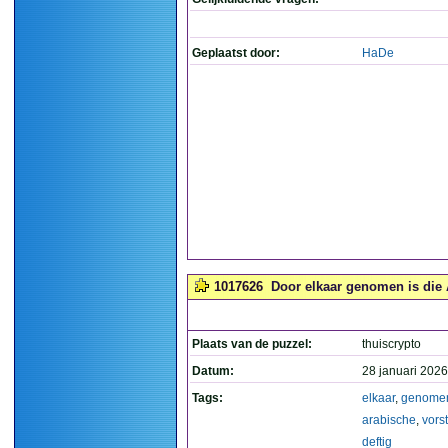
Geplaatst door:
HaDe
1017626
Door elkaar genomen is die A
Plaats van de puzzel:
thuiscrypto
Datum:
28 januari 2026
Tags:
elkaar
,
genome
arabische
,
vorst
deftig