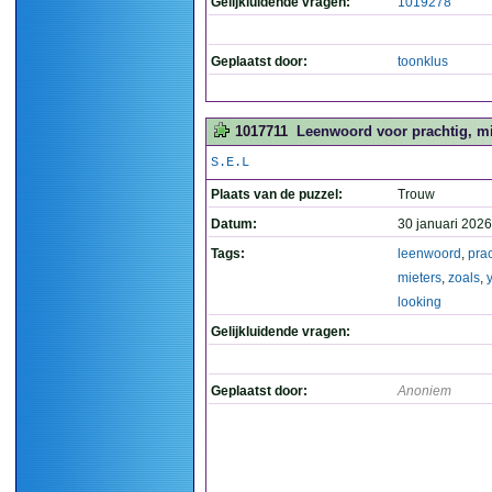
Gelijkluidende vragen:
1019278
Geplaatst door:
toonklus
1017711
Leenwoord voor prachtig, miete
S.E.L
Plaats van de puzzel:
Trouw
Datum:
30 januari 2026
Tags:
leenwoord
,
prac
mieters
,
zoals
,
looking
Gelijkluidende vragen:
Geplaatst door:
Anoniem