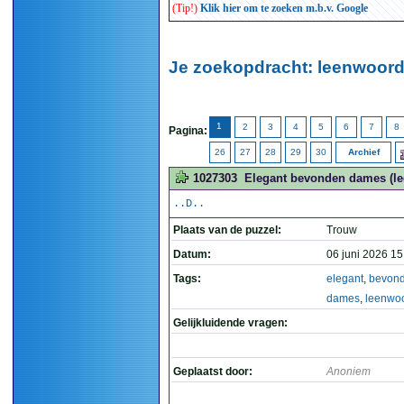
(Tip!)
Klik hier om te zoeken m.b.v. Google
Je zoekopdracht: leenwoord
1
2
3
4
5
6
7
8
Pagina:
26
27
28
29
30
Archief
1027303
Elegant bevonden dames (le
..D..
Plaats van de puzzel:
Trouw
Datum:
06 juni 2026 15
Tags:
elegant
,
bevon
dames
,
leenwo
Gelijkluidende vragen:
Geplaatst door:
Anoniem