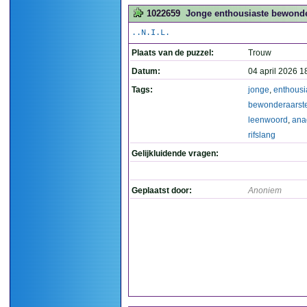
1022659
Jonge enthousiaste bewonder
..N.I.L.
Plaats van de puzzel:
Trouw
Datum:
04 april 2026 1
Tags:
jonge
,
enthousi
bewonderaarst
leenwoord
,
ana
rifslang
Gelijkluidende vragen:
Geplaatst door:
Anoniem