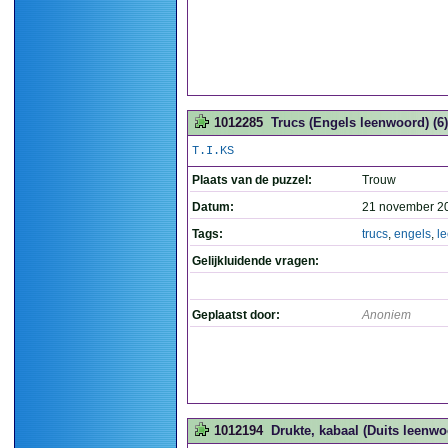
1012285
Trucs (Engels leenwoord) (6)
T.I.KS
Plaats van de puzzel:
Trouw
Datum:
21 november 2
Tags:
trucs
,
engels
,
l
Gelijkluidende vragen:
Geplaatst door:
Anoniem
1012194
Drukte, kabaal (Duits leenwo