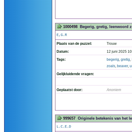
1000498
Begerig, gretig, leenwoord zoa
E,G.R
Plaats van de puzzel:
Trouw
Datum:
12 juni 2025 10
Tags:
begerig
,
gretig
,
zoals
,
beaver
,
u
Gelijkluidende vragen:
Geplaatst door:
Anoniem
999657
Originele betekenis van het le
L.C.E.D