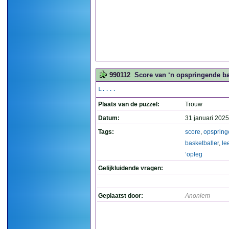
990112
Score van ‘n opspringende bas
L....
Plaats van de puzzel:
Trouw
Datum:
31 januari 2025
Tags:
score
,
opsprin
basketballer
,
le
‘opleg
Gelijkluidende vragen:
Geplaatst door:
Anoniem