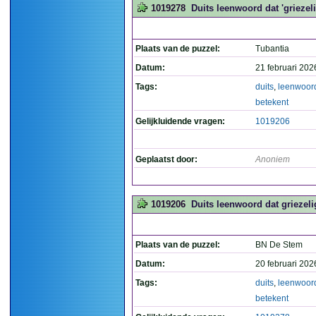
1019278
Duits leenwoord dat 'griezeli
Plaats van de puzzel:
Tubantia
Datum:
21 februari 202
Tags:
duits
,
leenwoor
betekent
Gelijkluidende vragen:
1019206
Geplaatst door:
Anoniem
1019206
Duits leenwoord dat griezelig
Plaats van de puzzel:
BN De Stem
Datum:
20 februari 202
Tags:
duits
,
leenwoor
betekent