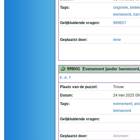
Tags:
originele
,
betek
leenwoord
,
rian
Gelijkluidende vragen:
999657
Geplaatst door:
rene
999041
Evenement (ander leenwoord,
E.A.T
Plaats van de puzzel:
Trouw
Datum:
24 mei 2025 09
Tags:
evenement
,
and
leenwoord
Gelijkluidende vragen:
Geplaatst door:
Anoniem