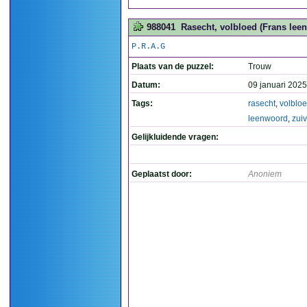
988041
Rasecht, volbloed (Frans leenw
P.R.A.G
Plaats van de puzzel:
Trouw
Datum:
09 januari 2025
Tags:
rasecht
,
volblo
leenwoord
,
zuiv
Gelijkluidende vragen:
Geplaatst door:
Anoniem