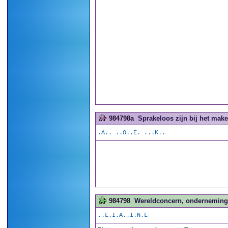
984798a
Sprakeloos zijn bij het make
.A.. ..O..E. ...K..
984798
Wereldconcern, onderneming m
..L.I.A..I.N.L