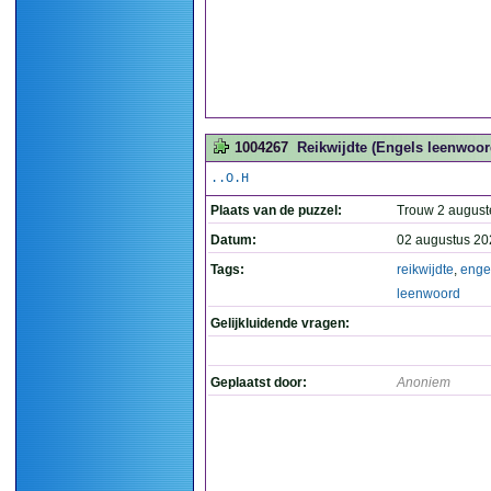
1004267
Reikwijdte (Engels leenwoord
..O.H
Plaats van de puzzel:
Trouw 2 august
Datum:
02 augustus 20
Tags:
reikwijdte
,
enge
leenwoord
Gelijkluidende vragen:
Geplaatst door:
Anoniem