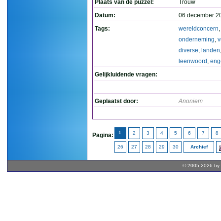
Plaats van de puzzel:
Trouw
Datum:
06 december 2
Tags:
wereldconcern
,
onderneming
,
v
diverse
,
landen
leenwoord
,
eng
Gelijkluidende vragen:
Geplaatst door:
Anoniem
1
2
3
4
5
6
7
8
Pagina:
26
27
28
29
30
Archief
© 2005-2026 by 