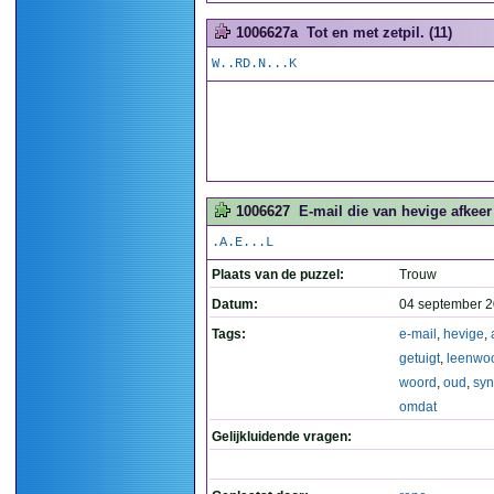
1006627a
Tot en met zetpil. (11)
W..RD.N...K
1006627
E-mail die van hevige afkee
.A.E...L
Plaats van de puzzel:
Trouw
Datum:
04 september 2
Tags:
e-mail
,
hevige
,
getuigt
,
leenwo
woord
,
oud
,
sy
omdat
Gelijkluidende vragen: