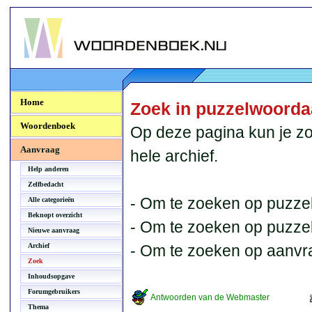
Woordenboek.NU
Home
Zoek in puzzelwoord
Woordenboek
Op deze pagina kun je zo
Aanvraag
hele archief.
Help anderen
Zelfbedacht
- Om te zoeken op puzzel
Alle categorieën
Beknopt overzicht
- Om te zoeken op puzzelb
Nieuwe aanvraag
Archief
- Om te zoeken op aanvr
Zoek
Inhoudsopgave
Forumgebruikers
Antwoorden van de Webmaster
Thema