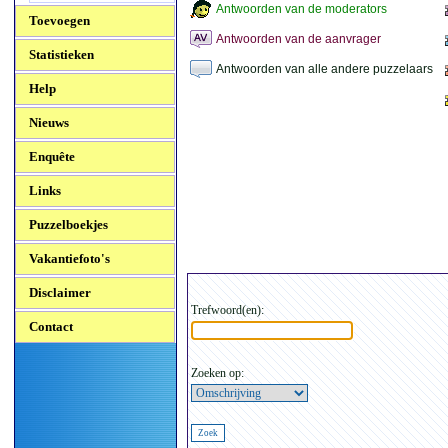
Antwoorden van de moderators
Toevoegen
Antwoorden van de aanvrager
Statistieken
Antwoorden van alle andere puzzelaars
Help
Nieuws
Enquête
Links
Puzzelboekjes
Vakantiefoto's
Disclaimer
Trefwoord(en):
Contact
Zoeken op: