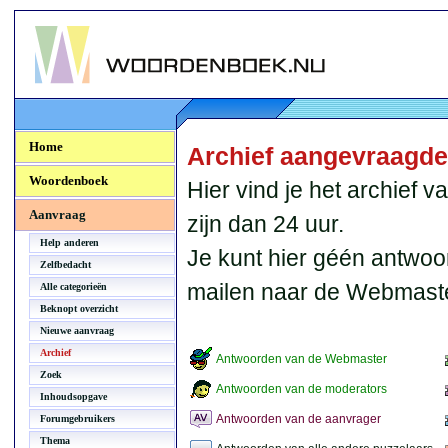
Woordenboek.NU
Home
Archief aangevraagd
Woordenboek
Hier vind je het archief
Aanvraag
zijn dan 24 uur.
Help anderen
Je kunt hier géén antwoo
Zelfbedacht
mailen naar de Webmaste
Alle categorieën
Beknopt overzicht
Nieuwe aanvraag
Archief
Antwoorden van de Webmaster
Zoek
Antwoorden van de moderators
Inhoudsopgave
Antwoorden van de aanvrager
Forumgebruikers
Thema