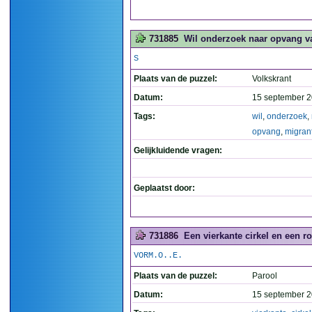
731885
Wil onderzoek naar opvang van
S
Plaats van de puzzel:
Volkskrant
Datum:
15 september 2
Tags:
wil
,
onderzoek
,
opvang
,
migran
Gelijkluidende vragen:
Geplaatst door:
731886
Een vierkante cirkel en een r
VORM.O..E.
Plaats van de puzzel:
Parool
Datum:
15 september 2