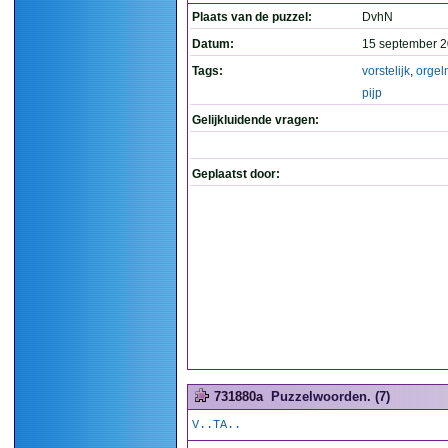
Plaats van de puzzel:
DvhN
Datum:
15 september 2
Tags:
vorstelijk
,
orgel
pijp
Gelijkluidende vragen:
Geplaatst door:
731880a
Puzzelwoorden. (7)
V..TA..