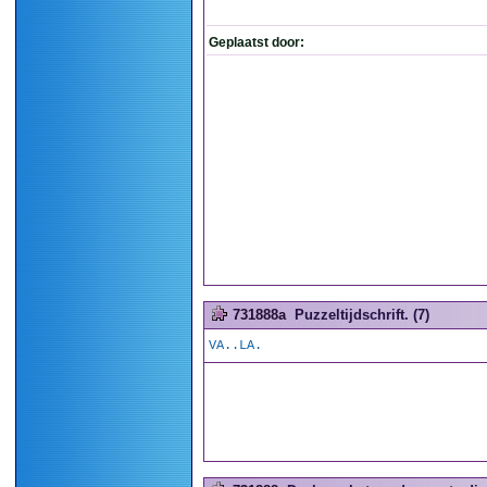
Geplaatst door:
731888a
Puzzeltijdschrift. (7)
VA..LA.