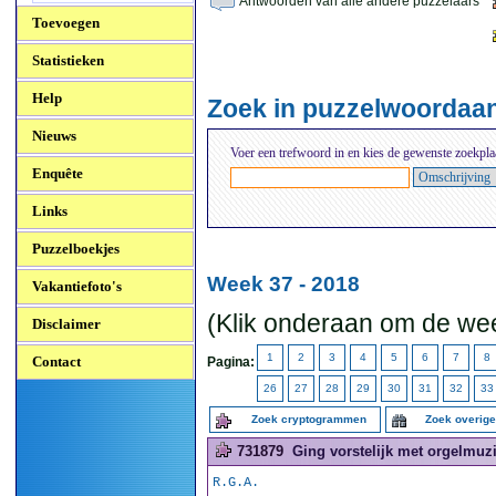
Antwoorden van alle andere puzzelaars
Toevoegen
Statistieken
Help
Zoek in puzzelwoordaa
Nieuws
Voer een trefwoord in en kies de gewenste zoekpla
Enquête
Links
Puzzelboekjes
Week 37 - 2018
Vakantiefoto's
(Klik onderaan om de wee
Disclaimer
1
2
3
4
5
6
7
8
Contact
Pagina:
26
27
28
29
30
31
32
33
Zoek cryptogrammen
Zoek overig
731879
Ging vorstelijk met orgelmuzie
R.G.A.