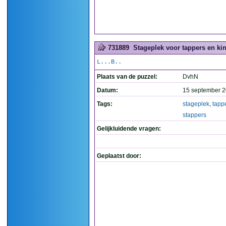
731889
Stageplek voor tappers en kin
L...B..
Plaats van de puzzel:
DvhN
Datum:
15 september 2
Tags:
stageplek
,
tapp
stappers
Gelijkluidende vragen:
Geplaatst door: