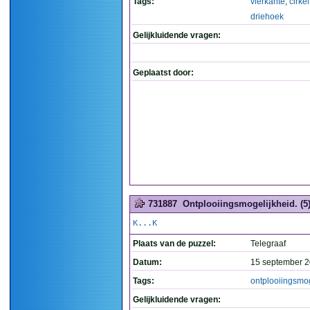
Tags:
vierkante
,
cirkel
driehoek
Gelijkluidende vragen:
Geplaatst door:
731887
Ontplooiingsmogelijkheid. (5
K...K
Plaats van de puzzel:
Telegraaf
Datum:
15 september 2
Tags:
ontplooiingsmog
Gelijkluidende vragen: