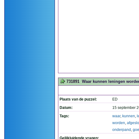
731891
Waar kunnen leningen worden
Plaats van de puzzel:
ED
Datum:
15 september 2
Tags:
waar
,
kunnen
,
l
worden
,
afgesl
onderpand
,
goe
Gelijkluidende vragen: