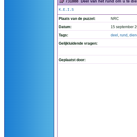
731888
Deel van het rund om u te die
K.E.I.S
Plaats van de puzzel:
NRC
Datum:
15 september 2
Tags:
deel
,
rund
,
die
Gelijkluidende vragen:
Geplaatst door: