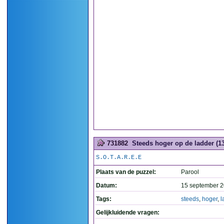
731882
Steeds hoger op de ladder (13
S.O.T.A.R.E.E
Plaats van de puzzel:
Parool
Datum:
15 september 2
Tags:
steeds
,
hoger
,
l
Gelijkluidende vragen: