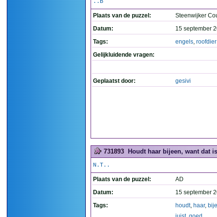
..B
Plaats van de puzzel:
Steenwijker Co
Datum:
15 september 2
Tags:
engels
,
roofdier
Gelijkluidende vragen:
Geplaatst door:
gesivi
731893
Houdt haar bijeen, want dat is
N.T..
Plaats van de puzzel:
AD
Datum:
15 september 2
Tags:
houdt
,
haar
,
bij
juist
,
goed