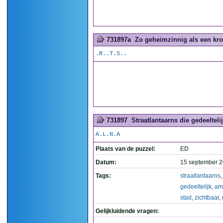
731897a
Zo geheimzinnig als een kro
.R..T.S..
731897
Straatlantaarns die gedeeltel
A.L.N.A
Plaats van de puzzel:
ED
Datum:
15 september 2
Tags:
straatlantaarns
,
gedeeltelijk
,
am
stad
,
zichtbaar
,
Gelijkluidende vragen: