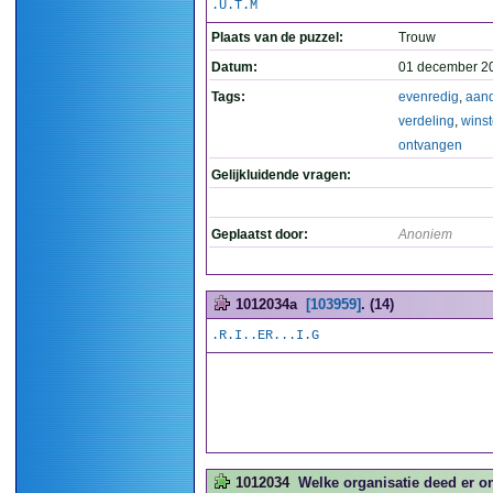
.U.T.M
Plaats van de puzzel:
Trouw
Datum:
01 december 2
Tags:
evenredig
,
aan
verdeling
,
wins
ontvangen
Gelijkluidende vragen:
Geplaatst door:
Anoniem
1012034a
[103959]
. (14)
.R.I..ER...I.G
1012034
Welke organisatie deed er 