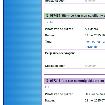
Geplaatst door:
Anoniem
997495
Hiermee kan men satelliet-tv 
I..A.
Plaats van de puzzel:
AD Mezza
Datum:
03 mei 2025 10
Tags:
hiermee
,
kan
,
sa
ontvangen
Gelijkluidende vragen:
Geplaatst door:
Anoniem
997344
't Is een eentonig akkoord en
L.L.
Plaats van de puzzel:
De Groene Ams
Datum:
02 mei 2025 07