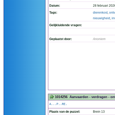
Datum:
28 februari 202
Tags:
dierenkost
,
ont
nieuwigheid
,
in
Gelijkluidende vragen:
Geplaatst door:
Anoniem
1014256
Aanvaarden - verdragen - on
A...P..RE.
Plaats van de puzzel:
Brein 13