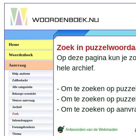
Woordenboek.NU
Home
Zoek in puzzelwoord
Woordenboek
Op deze pagina kun je zo
Aanvraag
hele archief.
Help anderen
Zelfbedacht
- Om te zoeken op puzzel
Alle categorieën
Beknopt overzicht
- Om te zoeken op puzzelb
Nieuwe aanvraag
Archief
- Om te zoeken op aanvr
Zoek
Inhoudsopgave
Forumgebruikers
Antwoorden van de Webmaster
Thema