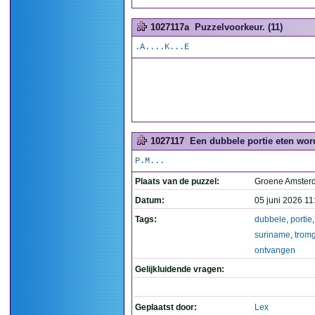
1027117a
Puzzelvoorkeur. (11)
.A....K...E
1027117
Een dubbele portie eten wor
P.M...
Plaats van de puzzel:
Groene Amste
Datum:
05 juni 2026 11
Tags:
dubbele
,
portie
suriname
,
tromg
ontvangen
Gelijkluidende vragen:
Geplaatst door:
Lex