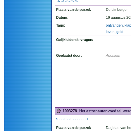
.N.A.S.R.N.
Plaats van de puzzel:
De Limburger
Datum:
16 augustus 20
Tags:
ontvangen
,
kla
levert
,
geld
Gelijkluidende vragen:
Geplaatst door:
Anoniem
1003278
Het astronautenvoedsel wer
S...L..E.......L
Plaats van de puzzel:
Dagblad van he