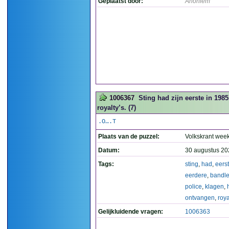
Geplaatst door:
Anoniem
1006367
Sting had zijn eerste in 198
royalty’s. (7)
.O….T
Plaats van de puzzel:
Volkskrant wee
Datum:
30 augustus 20
Tags:
sting
,
had
,
eers
eerdere
,
bandl
police
,
klagen
,
ontvangen
,
roya
Gelijkluidende vragen:
1006363