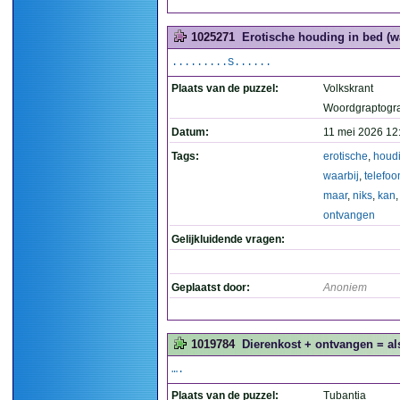
1025271
Erotische houding in bed (wa
.........S......
Plaats van de puzzel:
Volkskrant
Woordgraptogr
Datum:
11 mei 2026 12
Tags:
erotische
,
houd
waarbij
,
telefoo
maar
,
niks
,
kan
ontvangen
Gelijkluidende vragen:
Geplaatst door:
Anoniem
1019784
Dierenkost + ontvangen = al
….
Plaats van de puzzel:
Tubantia