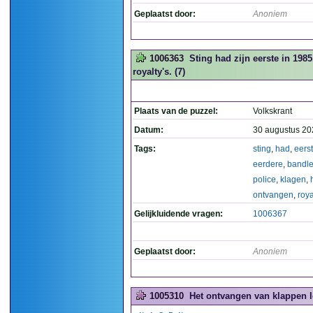
Geplaatst door:
Anoniem
1006363
Sting had zijn eerste in 198
royalty's. (7)
Plaats van de puzzel:
Volkskrant
Datum:
30 augustus 20
Tags:
sting
,
had
,
eers
eerdere
,
bandl
police
,
klagen
,
ontvangen
,
roya
Gelijkluidende vragen:
1006367
Geplaatst door:
Anoniem
1005310
Het ontvangen van klappen le