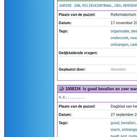
JARIGE JOB,MILIEUCENTRAAL,CBS,HERSEN
Plaats van de puzzel:
Reformatorisch
Datum:
17 november 2
Tags:
organisatie
,
de
onderzoek
,
naa
ontvangen
,
cad
Gelijkluidende vragen:
Geplaatst door:
Anoniem
1008334
Is goed bevallen en zeer war
H.E.........
Plaats van de puzzel:
Dagblad van he
Datum:
27 september 2
Tags:
goed
,
bevallen
warm
,
ontvang
heeft
,
kort
,
lontj