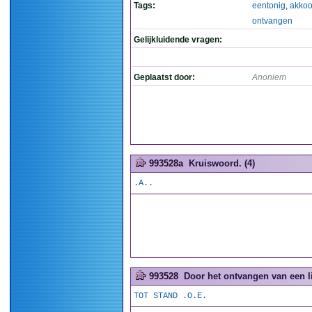
Tags:
eentonig
,
akkoo
ontvangen
Gelijkluidende vragen:
Geplaatst door:
Anoniem
993528a
Kruiswoord. (4)
.A..
993528
Door het ontvangen van een l
TOT STAND .O.E.