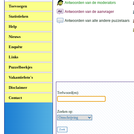
Antwoorden van de moderators
Toevoegen
Antwoorden van de aanvrager
Statistieken
Antwoorden van alle andere puzzelaars
Help
Nieuws
Enquête
Links
Puzzelboekjes
Vakantiefoto's
Disclaimer
Trefwoord(en):
Contact
Zoeken op: