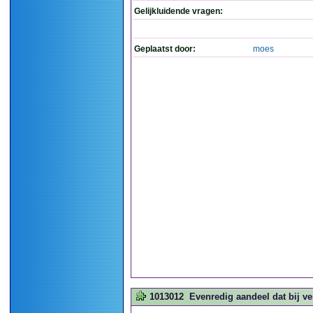
Gelijkluidende vragen:
Geplaatst door:
moes
1013012
Evenredig aandeel dat bij ve