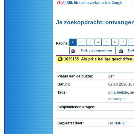
(Tip!)
Klik hier om te zoeken m.b.v. Google
Je zoekopdracht: ontvangen
1
2
3
4
5
6
7
8
Pagina:
Zoek cryptogrammen
Zoek
1029135
Als prijs heilige geschriften
Plaats van de puzzel:
Zelf
Datum:
02 juli 2026 18
Tags:
prijs
,
heilige
,
ge
ontvangen
Gelijkluidende vragen:
Geplaatst door:
HARMPJE