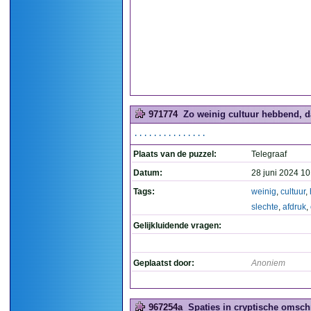
971774
Zo weinig cultuur hebbend, da
...............
Plaats van de puzzel:
Telegraaf
Datum:
28 juni 2024 10
Tags:
weinig
,
cultuur
,
slechte
,
afdruk
,
Gelijkluidende vragen:
Geplaatst door:
Anoniem
967254a
Spaties in cryptische omschr