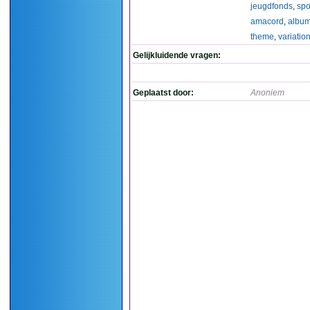
jeugdfonds
,
spo
amacord
,
albu
theme
,
variatio
Gelijkluidende vragen:
Geplaatst door:
Anoniem