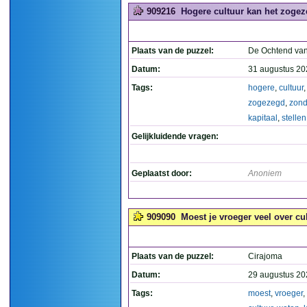
909216
Hogere cultuur kan het zogeze
Plaats van de puzzel:
De Ochtend van
Datum:
31 augustus 20
Tags:
hogere
,
cultuur
zogezegd
,
zond
kapitaal
,
stellen
Gelijkluidende vragen:
Geplaatst door:
Anoniem
909090
Moest je vroeger veel over cu
Plaats van de puzzel:
Cirajoma
Datum:
29 augustus 20
Tags:
moest
,
vroeger
,