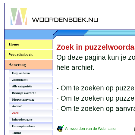
Woordenboek.NU
Home
Zoek in puzzelwoord
Woordenboek
Op deze pagina kun je zo
Aanvraag
hele archief.
Help anderen
Zelfbedacht
- Om te zoeken op puzzel
Alle categorieën
Beknopt overzicht
- Om te zoeken op puzzelb
Nieuwe aanvraag
Archief
- Om te zoeken op aanvr
Zoek
Inhoudsopgave
Forumgebruikers
Antwoorden van de Webmaster
Thema