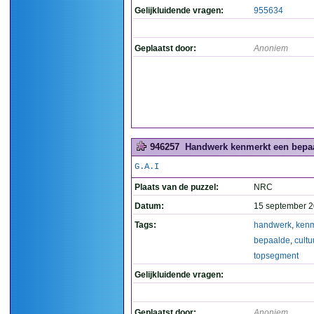
Gelijkluidende vragen:
955634
Geplaatst door:
Anoniem
946257
Handwerk kenmerkt een bepaal
G.A.I
Plaats van de puzzel:
NRC
Datum:
15 september 2
Tags:
handwerk
,
kenm
bepaalde
,
cultu
topsegment
Gelijkluidende vragen:
Geplaatst door:
Anoniem