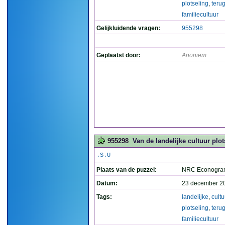
plotseling
,
teru
familiecultuur
Gelijkluidende vragen:
955298
Geplaatst door:
Anoniem
955298
Van de landelijke cultuur plot
.S.U
Plaats van de puzzel:
NRC Econogra
Datum:
23 december 2
Tags:
landelijke
,
cultu
plotseling
,
teru
familiecultuur