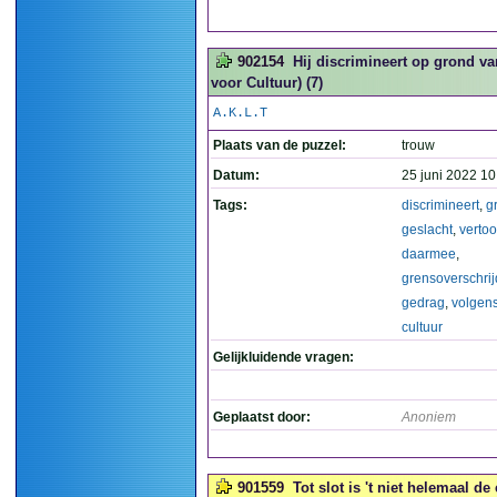
902154
Hij discrimineert op grond v
voor Cultuur) (7)
A.K.L.T
Plaats van de puzzel:
trouw
Datum:
25 juni 2022 10
Tags:
discrimineert
,
g
geslacht
,
vertoo
daarmee
,
grensoverschri
gedrag
,
volgen
cultuur
Gelijkluidende vragen:
Geplaatst door:
Anoniem
901559
Tot slot is 't niet helemaal de