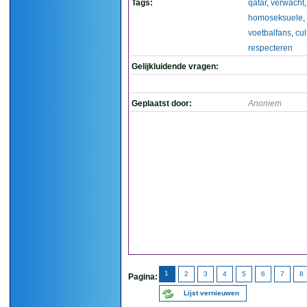
Tags:
qatar
,
verwacht
,
homoseksuele
,
voetbalfans
,
cul
respecteren
Gelijkluidende vragen:
Geplaatst door:
Anoniem
1
2
3
4
5
6
7
8
Pagina:
Lijst vernieuwen