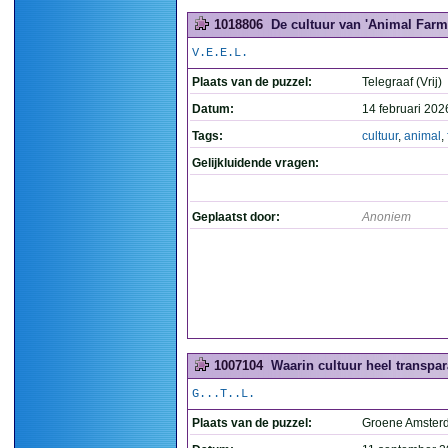
1018806
De cultuur van 'Animal Farm'
V.E.E.L.
Plaats van de puzzel:
Telegraaf (Vrij)
Datum:
14 februari 202
Tags:
cultuur
,
animal
,
Gelijkluidende vragen:
Geplaatst door:
Anoniem
1007104
Waarin cultuur heel transpara
G...T..L.
Plaats van de puzzel:
Groene Amste