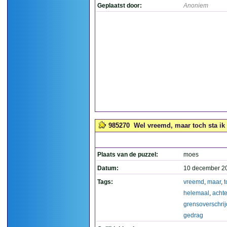
Geplaatst door:
Anoniem
985270
Wel vreemd, maar toch sta ik 
Plaats van de puzzel:
moes
Datum:
10 december 2
Tags:
vreemd
,
maar
,
t
helemaal
,
achte
grensoverschri
gedrag