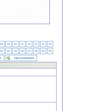
18
19
20
21
22
23
24
25
43
44
45
46
47
48
49
50
en
Lijst vernieuwen