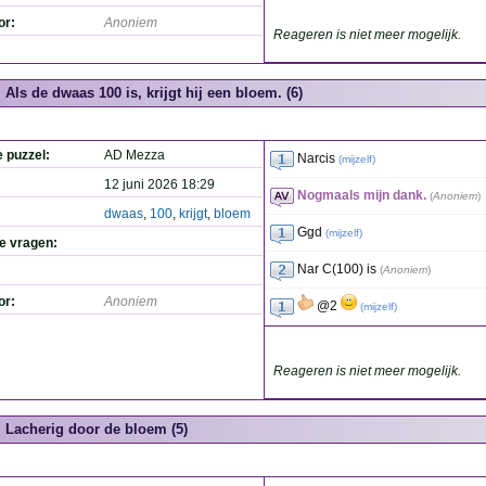
or:
Anoniem
Reageren is niet meer mogelijk.
Als de dwaas 100 is, krijgt hij een bloem. (6)
e puzzel:
AD Mezza
Narcis
(
mijzelf
)
12 juni 2026 18:29
Nogmaals mijn dank.
(
Anoniem
)
dwaas
,
100
,
krijgt
,
bloem
Ggd
(
mijzelf
)
de vragen:
Nar C(100) is
(
Anoniem
)
or:
Anoniem
@2
(
mijzelf
)
Reageren is niet meer mogelijk.
Lacherig door de bloem (5)