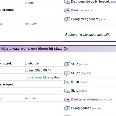
De bloem die de bij bezoekt
(
ak
bloem
de vragen:
Dank
(
Anoniem
)
Graag meegedacht
(
akoe
)
or:
Anoniem
Reageren is niet meer mogelijk.
Huisje waar wel 's een bloem bij staat. (5)
e puzzel:
Limburger
Stulp
(
suomi
)
26 mei 2026 09:47
Stulp?
(
EgniZP
)
huisje
,
waar
,
bloem
,
staat
S tulp
(
suomi
)
de vragen:
Stulp
(
lecoq
)
or:
Anoniem
Dankjewel allemaal
(
Anoniem
)
Graag gedaan
(
suomi
)