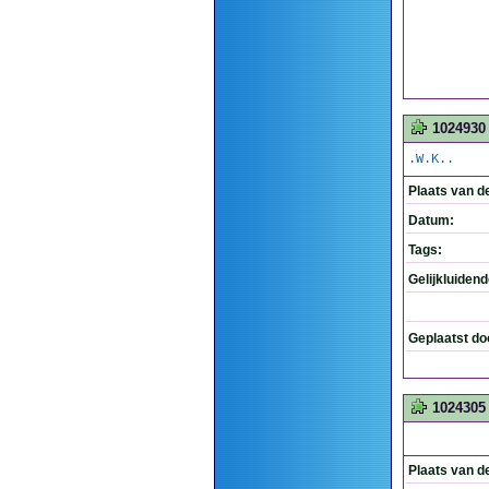
1024930
.W.K..
Plaats van d
Datum:
Tags:
Gelijkluiden
Geplaatst do
1024305
Plaats van d