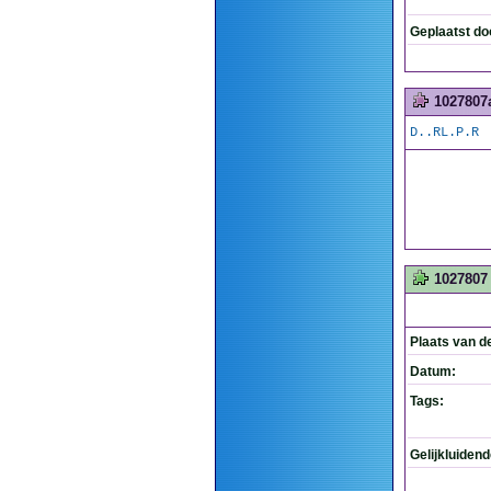
Geplaatst do
1027807
D..RL.P.R
1027807
Plaats van d
Datum:
Tags:
Gelijkluiden