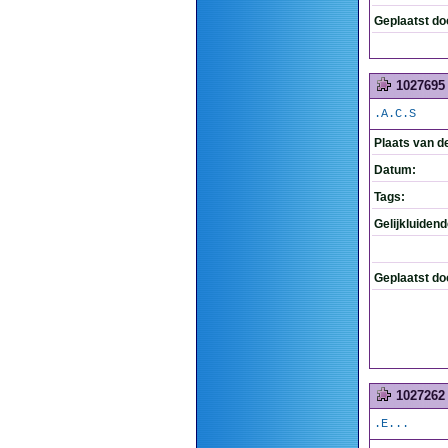
Geplaatst do
1027695
.A.C.S
Plaats van d
Datum:
Tags:
Gelijkluiden
Geplaatst do
1027262
.E...