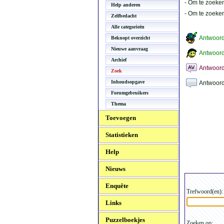
- Om te zoeken
Help anderen
- Om te zoeke
Zelfbedacht
Alle categorieën
Antwoor
Beknopt overzicht
Nieuwe aanvraag
Antwoord
Archief
Antwoord
Zoek
Inhoudsopgave
Antwoord
Forumgebruikers
Thema
Toevoegen
Statistieken
Help
Nieuws
Enquête
Trefwoord(en):
Links
Puzzelboekjes
Zoeken op: