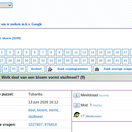
r om te zoeken m.b.v. Google
: bloem (1109)
2
3
4
5
6
7
8
9
10
11
12
13
14
15
16
17
27
28
29
30
31
32
33
34
35
36
37
38
39
40
41
42
54
55
56
Archief
Zoek cryptogrammen
Zoek overige vrag
Welk deel van een bloem vormt stuifmeel? (9)
e puzzel:
Tubantia
Meeldraad
(
suomi
)
13 juni 2026 16:12
Mod. ?
(
HaDe
)
deel
,
bloem
,
vormt
,
+?
stuifmeel
(
Moderator
)
de vragen:
1027807
,
976814