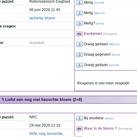
e puzzel:
Reformatorisch Dagblad
Melig
(
suomi
)
06 juni 2026 11:40
Melig
(
Mar10
)
lacherig
,
bloem
Melig?
(
roos
)
de vragen:
Dankjewel
(
Anoniem
)
or:
Anoniem
Graag gedaan
(
Mar10
)
Graag gegeven!
(
roos
)
Graag gedaan
(
suomi
)
Reageren is niet meer mogelijk.
't Liefst een nog niet bezochte bloem (2+8)
e puzzel:
NRC
Bij voorkeur
(
akoe
)
29 mei 2026 21:16
Waar is de bloem ?
(
Anoniem
)
liefst
,
nog
,
bezochte
,