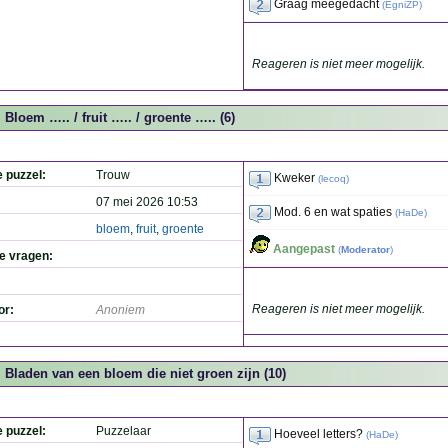
Graag meegedacht
(
EgniZP
)
Reageren is niet meer mogelijk.
Bloem ….. / fruit ….. / groente ….. (6)
e puzzel:
Trouw
Kweker
(
lecoq
)
07 mei 2026 10:53
Mod. 6 en wat spaties
(
HaDe
)
bloem
,
fruit
,
groente
Aangepast
(
Moderator
)
de vragen:
Reageren is niet meer mogelijk.
or:
Anoniem
Bladen van een bloem die niet groen zijn (10)
e puzzel:
Puzzelaar
Hoeveel letters?
(
HaDe
)