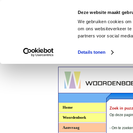
Deze website maakt gebru
We gebruiken cookies om c
om ons websiteverkeer te 
partners voor social media
Details tonen
Woordenboek.NU
Home
Zoek in puz
Op deze pagina
Woordenboek
Aanvraag
- Om te zoeken