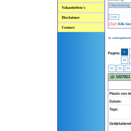
Vakantiefoto's
Disclaimer
(Tip!)
Klik hie
Contact
Je zoekopdracht
1
Pagina:
26
51
52
53
1027821
Plaats van d
Datum:
Tags:
Gelijkluiden