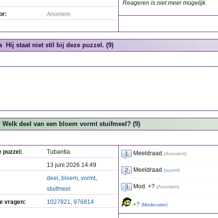
Reageren is niet meer mogelijk.
or:
Anoniem
a
Hij staat niet stil bij deze puzzel. (9)
Welk deel van een bloem vormt stuifmeel? (9)
e puzzel:
Tubantia
Meeldraad
(
Anoniem
)
13 juni 2026 14:49
Meeldraad
(
suomi
)
deel
,
bloem
,
vormt
,
Mod. +?
(
Anoniem
)
stuifmeel
de vragen:
1027821
,
976814
+?
(
Moderator
)