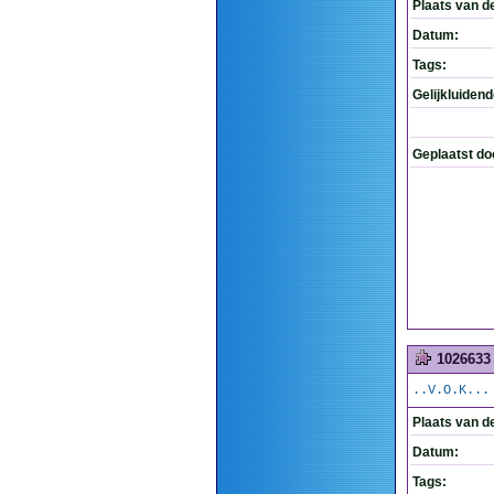
Plaats van d
Datum:
Tags:
Gelijkluiden
Geplaatst do
1026633
..V.O.K...
Plaats van d
Datum:
Tags: