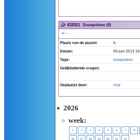
432521
Snoepvlees (4)
-P--
Plaats van de puzzel:
lc
Datum:
09 juni 2013 18
Tags:
snoepvlees
Gelijkluidende vragen:
Geplaatst door:
rose
2026
week:
1
2
3
4
5
6
7
8
26
27
28
29
30
31
32