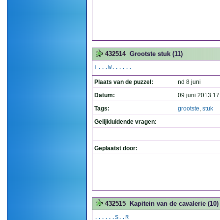
432514
Grootste stuk (11)
L...W......
Plaats van de puzzel:
nd 8 juni
Datum:
09 juni 2013 17
Tags:
grootste
,
stuk
Gelijkluidende vragen:
Geplaatst door:
432515
Kapitein van de cavalerie (10)
......S..R