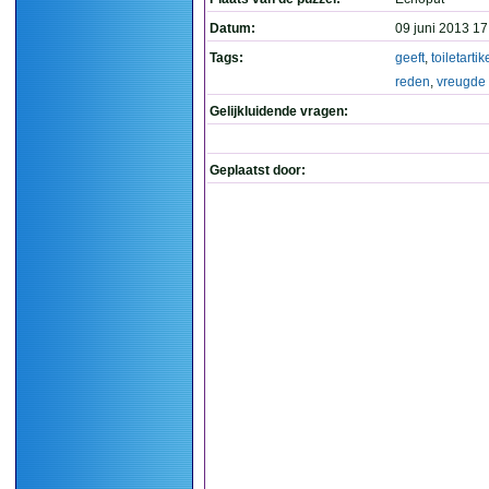
Datum:
09 juni 2013 17
Tags:
geeft
,
toiletartik
reden
,
vreugde
Gelijkluidende vragen:
Geplaatst door: