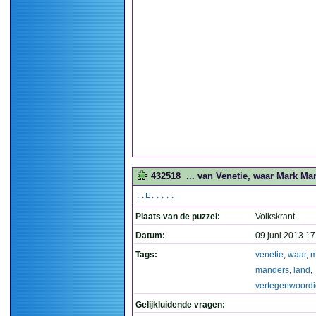
432518
... van Venetie, waar Mark Ma
..E.....
Plaats van de puzzel:
Volkskrant
Datum:
09 juni 2013 17
Tags:
venetie
,
waar
,
m
manders
,
land
,
vertegenwoordi
Gelijkluidende vragen: