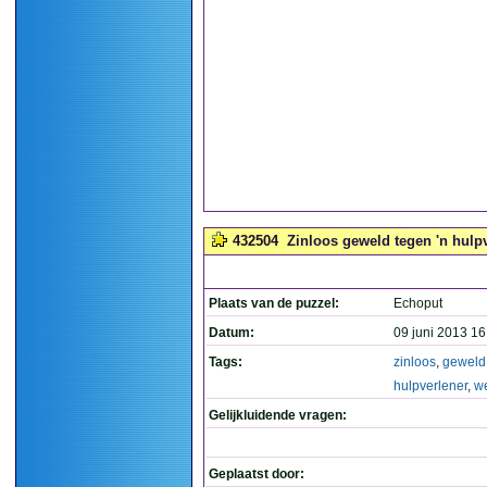
432504
Zinloos geweld tegen 'n hulpv
Plaats van de puzzel:
Echoput
Datum:
09 juni 2013 16
Tags:
zinloos
,
geweld
hulpverlener
,
we
Gelijkluidende vragen:
Geplaatst door: