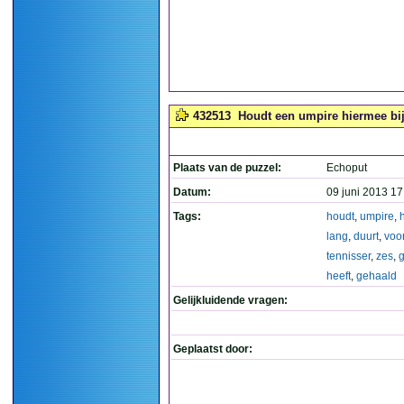
432513
Houdt een umpire hiermee bij 
Plaats van de puzzel:
Echoput
Datum:
09 juni 2013 17
Tags:
houdt
,
umpire
,
lang
,
duurt
,
voo
tennisser
,
zes
,
heeft
,
gehaald
Gelijkluidende vragen:
Geplaatst door: