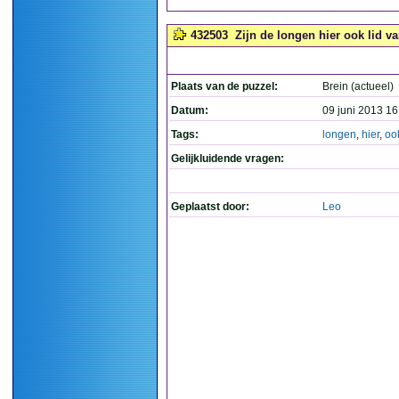
432503
Zijn de longen hier ook lid va
Plaats van de puzzel:
Brein (actueel)
Datum:
09 juni 2013 16
Tags:
longen
,
hier
,
oo
Gelijkluidende vragen:
Geplaatst door:
Leo