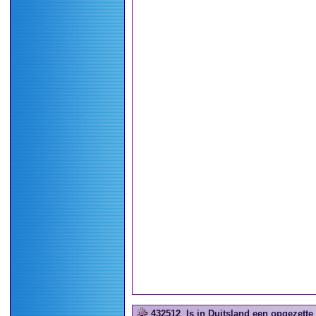
432512
Is in Duitsland een opgezette 