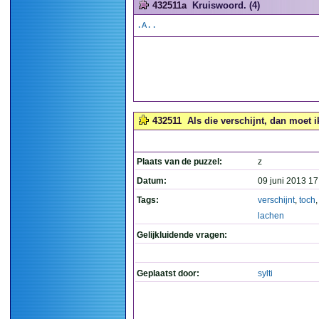
432511a
Kruiswoord. (4)
.A..
432511
Als die verschijnt, dan moet i
Plaats van de puzzel:
z
Datum:
09 juni 2013 17
Tags:
verschijnt
,
toch
lachen
Gelijkluidende vragen:
Geplaatst door:
sylti