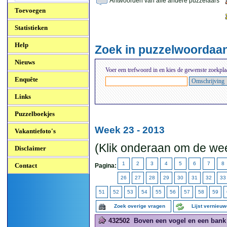
Antwoorden van alle andere puzzelaars
Toevoegen
Statistieken
Help
Zoek in puzzelwoordaa
Nieuws
Voer een trefwoord in en kies de gewenste zoekpla
Enquête
Links
Puzzelboekjes
Week 23 - 2013
Vakantiefoto's
(Klik onderaan om de wee
Disclaimer
1
2
3
4
5
6
7
8
Contact
Pagina:
26
27
28
29
30
31
32
33
51
52
53
54
55
56
57
58
59
Zoek overige vragen
Lijst vernieu
432502
Boven een vogel en een bank 