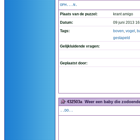
OPH...N.
Plaats van de puzzel:
krant amigo
Datum:
09 juni 2013 16
Tags:
boven
,
vogel
,
b
gestapeld
Gelijkluidende vragen:
Geplaatst door:
432503a
Weer een baby die zodoende 
..DO..