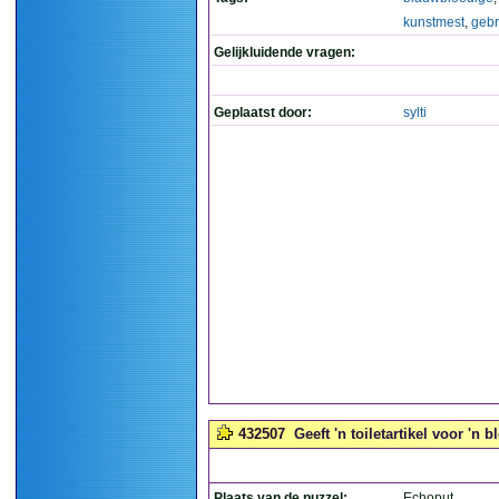
kunstmest
,
gebr
Gelijkluidende vragen:
Geplaatst door:
sylti
432507
Geeft 'n toiletartikel voor 'n 
Plaats van de puzzel:
Echoput