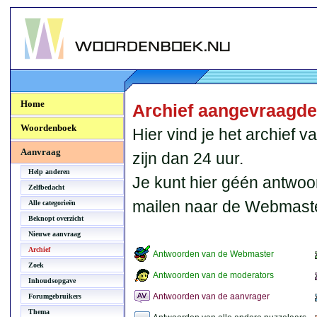
Woordenboek.NU
Home
Archief aangevraagd
Woordenboek
Hier vind je het archief
Aanvraag
zijn dan 24 uur.
Help anderen
Je kunt hier géén antwoo
Zelfbedacht
mailen naar de Webmaste
Alle categorieën
Beknopt overzicht
Nieuwe aanvraag
Archief
Antwoorden van de Webmaster
Zoek
Antwoorden van de moderators
Inhoudsopgave
Antwoorden van de aanvrager
Forumgebruikers
Thema