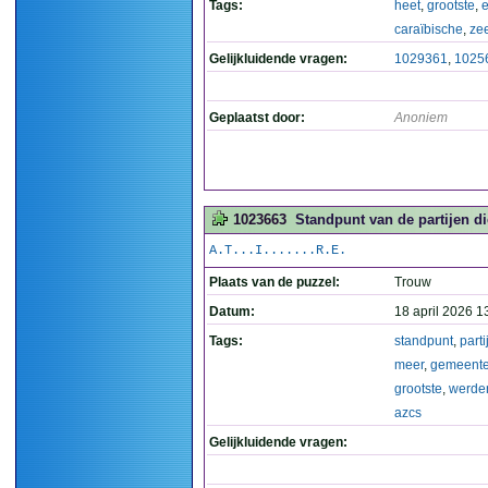
Tags:
heet
,
grootste
,
e
caraïbische
,
ze
Gelijkluidende vragen:
1029361
,
1025
Geplaatst door:
Anoniem
1023663
Standpunt van de partijen d
A.T...I.......R.E.
Plaats van de puzzel:
Trouw
Datum:
18 april 2026 1
Tags:
standpunt
,
parti
meer
,
gemeent
grootste
,
werde
azcs
Gelijkluidende vragen: