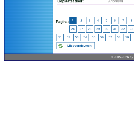
Geplaatst door:
Anoniem
1
2
3
4
5
6
7
8
Pagina:
26
27
28
29
30
31
32
33
51
52
53
54
55
56
57
58
59
Lijst vernieuwen
© 2005-2026 by 