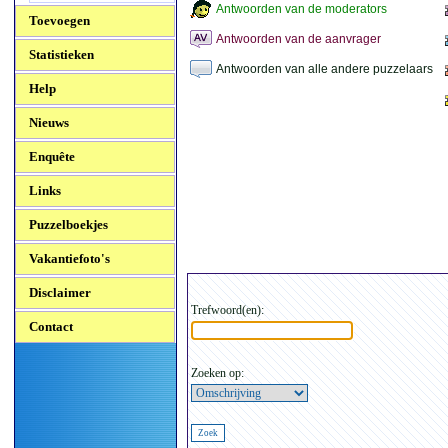
Antwoorden van de moderators
Toevoegen
Antwoorden van de aanvrager
Statistieken
Antwoorden van alle andere puzzelaars
Help
Nieuws
Enquête
Links
Puzzelboekjes
Vakantiefoto's
Disclaimer
Trefwoord(en):
Contact
Zoeken op: