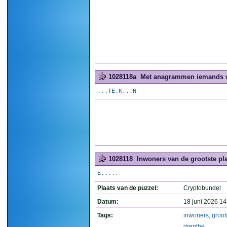
1028118a
Met anagrammen iemands wo
...TE.K...N
1028118
Inwoners van de grootste pla
E.....
Plaats van de puzzel:
Cryptobundel
Datum:
18 juni 2026 14
Tags:
inwoners
,
groot
drenthe