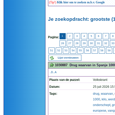
(Tip!)
Klik hier om te zoeken m.b.v. Google
Je zoekopdracht: grootste (
1
2
3
4
5
6
7
8
Pagina:
26
27
28
29
30
31
32
33
51
52
53
54
55
56
57
58
59
Lijst vernieuwen
1030887
Drug waarvan in Spanje 1000
.D.A
Plaats van de puzzel:
Volkskrant
Datum:
25 juli 2026 15
Tags:
drug
,
waarvan
,
1000
,
kilo
,
werd
onderschept
,
gr
europese
,
vang