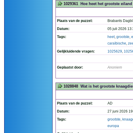
1029361
Hoe heet het grootste eiland
Plaats van de puzzel:
Brabants Dagb
Datum:
05 juli 2026 13
Tags:
heet
,
grootste
,
e
caraïbische
,
ze
Gelijkluidende vragen:
1025629
,
1025
Geplaatst door:
Anoniem
1028848
Wat is het grootste knaagdie
Plaats van de puzzel:
AD
Datum:
27 juni 2026 19
Tags:
grootste
,
knaagd
europa