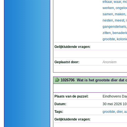
elkaar
,
waar
,
mo
werken
,
ongeloo
samen
,
maken
,
nesten
,
meest
,
gangenstelsels
zitten
,
benaderi
grootste
,
koloni
Gelijkluidende vragen:
Geplaatst door:
Anoniem
1026706
Wat is het grootste dier dat o
Plaats van de puzzel:
Eindhovens Da
Datum:
30 mei 2026 10
Tags:
grootste
,
dier
,
a
Gelijkluidende vragen: