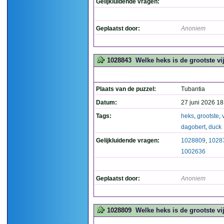
Gelijkluidende vragen:
Geplaatst door:
Anoniem
1028843
Welke heks is de grootste v
Plaats van de puzzel:
Tubantia
Datum:
27 juni 2026 18
Tags:
heks
,
grootste
,
dagobert
,
duck
Gelijkluidende vragen:
1028809
,
1028
1002636
Geplaatst door:
Anoniem
1028809
Welke heks is de grootste v