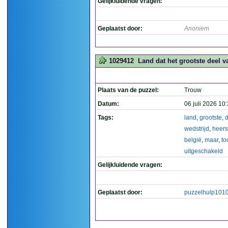
Gelijkluidende vragen:
Geplaatst door:
Anoniem
1029412
Land dat het grootste deel v
Plaats van de puzzel:
Trouw
Datum:
06 juli 2026 10
Tags:
land
,
grootste
,
d
wedstrijd
,
heers
belgië
,
maar
,
to
uitgeschakeld
Gelijkluidende vragen:
Geplaatst door:
puzzelhulp101