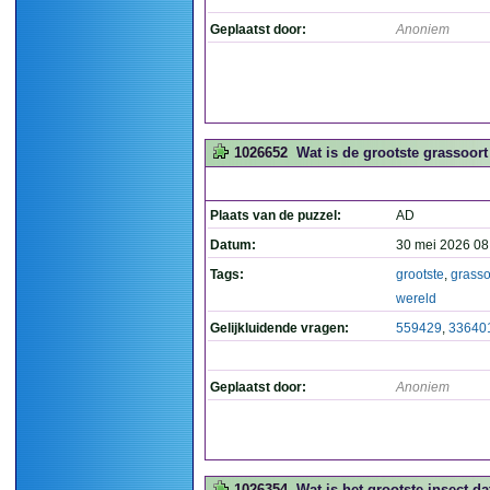
Geplaatst door:
Anoniem
1026652
Wat is de grootste grassoort 
Plaats van de puzzel:
AD
Datum:
30 mei 2026 08
Tags:
grootste
,
grasso
wereld
Gelijkluidende vragen:
559429
,
33640
Geplaatst door:
Anoniem
1026354
Wat is het grootste insect d