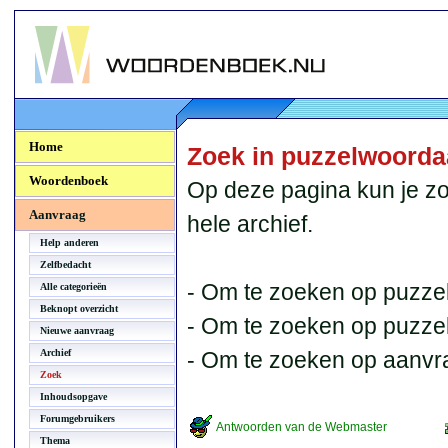
Woordenboek.NU
Home
Zoek in puzzelwoord
Woordenboek
Op deze pagina kun je zo
Aanvraag
hele archief.
Help anderen
Zelfbedacht
- Om te zoeken op puzzel
Alle categorieën
Beknopt overzicht
- Om te zoeken op puzzelb
Nieuwe aanvraag
Archief
- Om te zoeken op aanvr
Zoek
Inhoudsopgave
Forumgebruikers
Antwoorden van de Webmaster
Thema