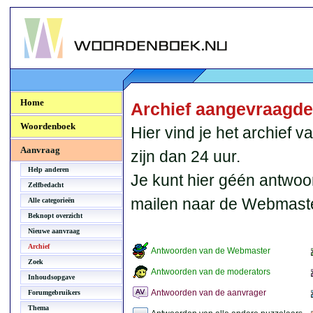
Woordenboek.NU
Home
Archief aangevraagd
Woordenboek
Hier vind je het archief
Aanvraag
zijn dan 24 uur.
Help anderen
Je kunt hier géén antwoo
Zelfbedacht
mailen naar de Webmaste
Alle categorieën
Beknopt overzicht
Nieuwe aanvraag
Archief
Antwoorden van de Webmaster
Zoek
Antwoorden van de moderators
Inhoudsopgave
Antwoorden van de aanvrager
Forumgebruikers
Thema