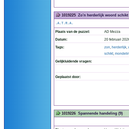
1019225
Zo'n herderlijk woord schikt
.A.T.R.A.
Plaats van de puzzel:
AD Mezza
Datum:
20 februari 202
Tags:
zon
,
herderlijk
,
schikt
,
mondeli
Gelijkluidende vragen:
Geplaatst door:
1019226
Spannende handeling (9)