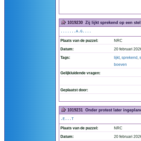
1019230
Zij lijkt sprekend op een ste
.......A.G....
Plaats van de puzzel:
NRC
Datum:
20 februari 202
Tags:
lijkt
,
sprekend
,
s
boeven
Gelijkluidende vragen:
Geplaatst door:
1019231
Onder protest later ingepland
.E...T
Plaats van de puzzel:
NRC
Datum:
20 februari 202