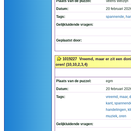
Plaats van de puzzel:
Veens Welzijn
Datum:
20 februari 202
Tags:
spannende
,
ha
Gelijkluidende vragen:
Geplaatst door:
1019227
Vreemd, maar er zit een don
oren! (10,10,2,3,4)
Plaats van de puzzel:
egm
Datum:
20 februari 202
Tags:
vreemd
,
maar
,
kant
,
spannend
handelingen
,
kl
muziek
,
oren
Gelijkluidende vragen: