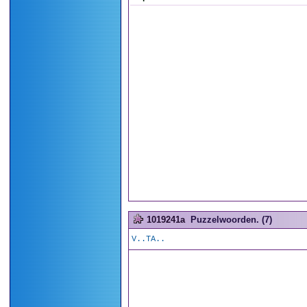
1019241a
Puzzelwoorden. (7)
V..TA..