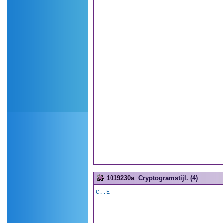
1019230a
Cryptogramstijl. (4)
C..E