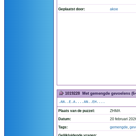
Geplaatst door:
akoe
1019228
Met gemengde gevoelens (6
.AN..E.A....AN..EH....
Plaats van de puzzel:
ZHMA
Datum:
20 februari 202
Tags:
gemengde
,
gev
Gelijkluidende vragen: