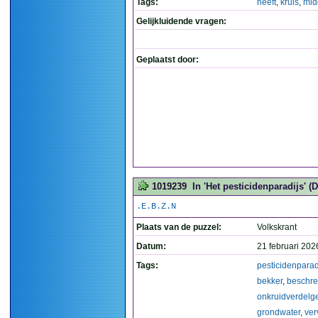
Tags:
heeft
,
kruis
,
mid
Gelijkluidende vragen:
Geplaatst door:
1019239
In 'Het pesticidenparadijs' 
.E.B.Z.N
Plaats van de puzzel:
Volkskrant
Datum:
21 februari 202
Tags:
pesticidenparad
bekker
,
beschr
onkruidverdelg
grondwater
,
ver