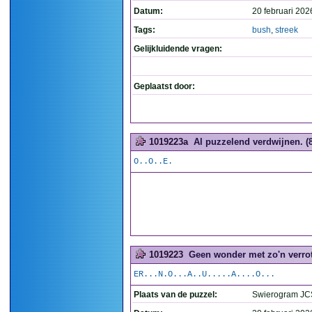
Datum:
20 februari 202
Tags:
bush
,
streek
Gelijkluidende vragen:
Geplaatst door:
1019223a
Al puzzelend verdwijnen. (8
O..O..E.
1019223
Geen wonder met zo'n verrot
ER...N.O...A..U.....A....O...
Plaats van de puzzel:
Swierogram JC