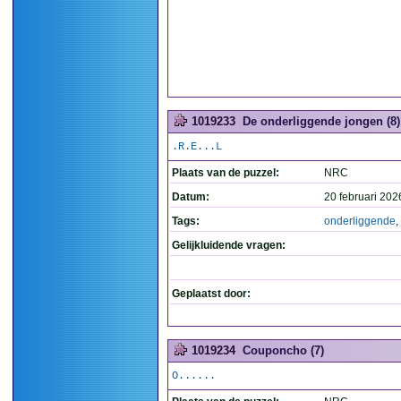
1019233
De onderliggende jongen (8)
.R.E...L
Plaats van de puzzel:
NRC
Datum:
20 februari 202
Tags:
onderliggende
,
Gelijkluidende vragen:
Geplaatst door:
1019234
Couponcho (7)
O......