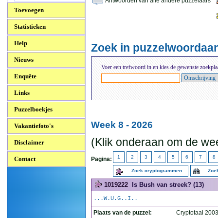
Antwoorden van alle andere puzzelaars
Toevoegen
Statistieken
Help
Zoek in puzzelwoordaa
Nieuws
Voer een trefwoord in en kies de gewenste zoekpla
Enquête
Links
Puzzelboekjes
Week 8 - 2026
Vakantiefoto's
(Klik onderaan om de wee
Disclaimer
1
2
3
4
5
6
7
8
Contact
Pagina:
Zoek cryptogrammen
Zoek
1019222
Is Bush van streek? (13)
...W.U.G..I..
Plaats van de puzzel:
Cryptotaal 200