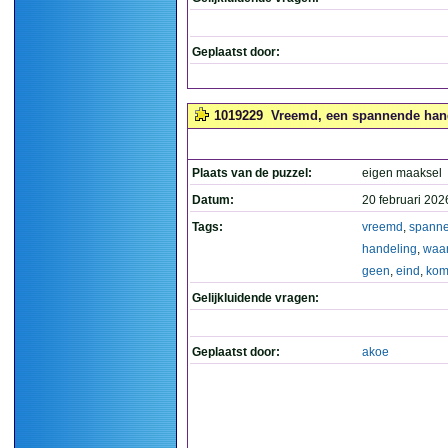
Geplaatst door:
1019229
Vreemd, een spannende hand
Plaats van de puzzel:
eigen maaksel
Datum:
20 februari 202
Tags:
vreemd
,
spann
handeling
,
waa
geen
,
eind
,
kom
Gelijkluidende vragen:
Geplaatst door:
akoe