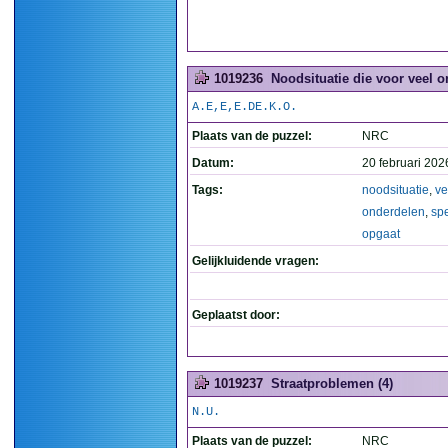
1019236
Noodsituatie die voor veel 
A.E,E,E.DE.K.O.
Plaats van de puzzel:
NRC
Datum:
20 februari 202
Tags:
noodsituatie
,
ve
onderdelen
,
sp
opgaat
Gelijkluidende vragen:
Geplaatst door:
1019237
Straatproblemen (4)
N.U.
Plaats van de puzzel:
NRC