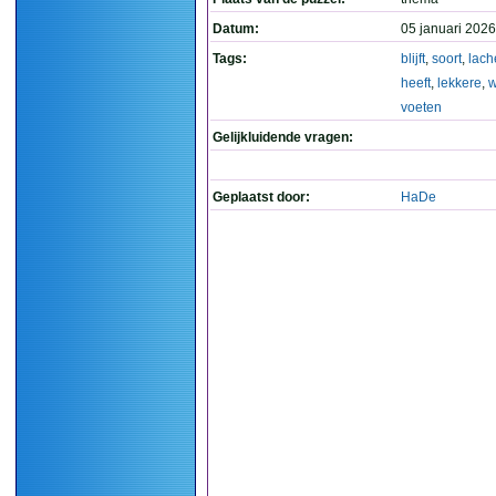
Datum:
05 januari 2026
Tags:
blijft
,
soort
,
lach
heeft
,
lekkere
,
voeten
Gelijkluidende vragen:
Geplaatst door:
HaDe