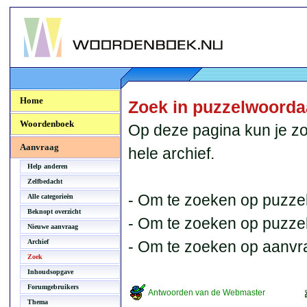
Woordenboek.NU
Home
Zoek in puzzelwoord
Woordenboek
Op deze pagina kun je zo
Aanvraag
hele archief.
Help anderen
Zelfbedacht
- Om te zoeken op puzzel
Alle categorieën
Beknopt overzicht
- Om te zoeken op puzzelb
Nieuwe aanvraag
Archief
- Om te zoeken op aanvr
Zoek
Inhoudsopgave
Forumgebruikers
Antwoorden van de Webmaster
Thema