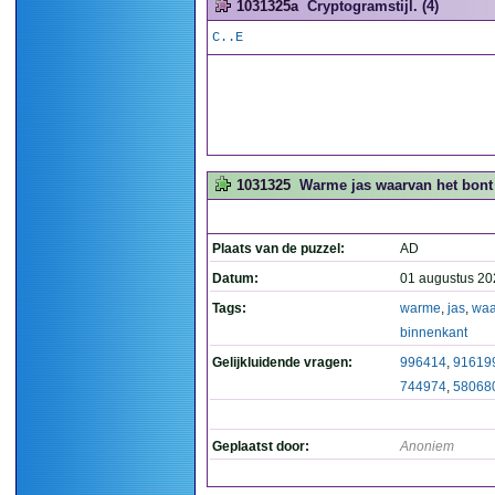
1031325a
Cryptogramstijl. (4)
C..E
1031325
Warme jas waarvan het bont a
Plaats van de puzzel:
AD
Datum:
01 augustus 20
Tags:
warme
,
jas
,
waa
binnenkant
Gelijkluidende vragen:
996414
,
91619
744974
,
58068
Geplaatst door:
Anoniem