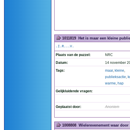
1011819
Het is maar een kleine publi
.I.R...V.
Plaats van de puzzel:
NRC
Datum:
14 november 2
Tags:
maar
,
kleine
,
publieksactie
,
k
warme
,
hap
Gelijkluidende vragen:
Geplaatst door:
Anoniem
1008808
Wielerevenement waar door h