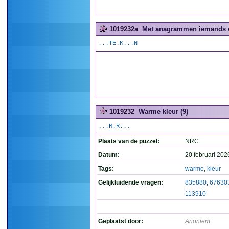
1019232a
Met anagrammen iemands w
...TE.K...N
1019232
Warme kleur (9)
...R.R...
Plaats van de puzzel:
NRC
Datum:
20 februari 202
Tags:
warme
,
kleur
Gelijkluidende vragen:
835880
,
67630
113910
Geplaatst door:
Anoniem