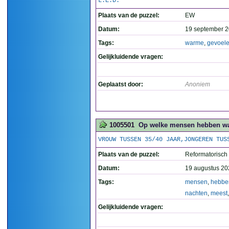
L.E.D.
Plaats van de puzzel:
EW
Datum:
19 september 2
Tags:
warme
,
gevoel
Gelijkluidende vragen:
Geplaatst door:
Anoniem
1005501
Op welke mensen hebben war
VROUW TUSSEN 35/40 JAAR,JONGEREN TUS
Plaats van de puzzel:
Reformatorisch
Datum:
19 augustus 20
Tags:
mensen
,
hebbe
nachten
,
meest
Gelijkluidende vragen: