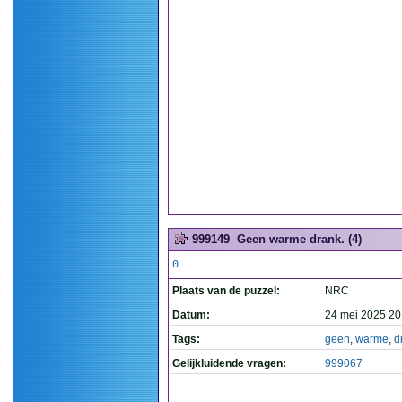
999149
Geen warme drank. (4)
0
Plaats van de puzzel:
NRC
Datum:
24 mei 2025 20
Tags:
geen
,
warme
,
d
Gelijkluidende vragen:
999067