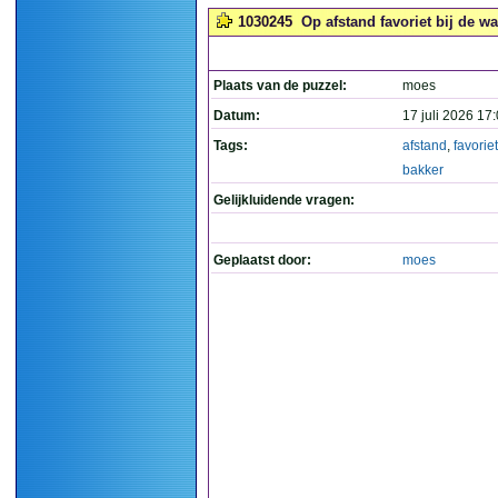
1030245
Op afstand favoriet bij de w
Plaats van de puzzel:
moes
Datum:
17 juli 2026 17
Tags:
afstand
,
favoriet
bakker
Gelijkluidende vragen:
Geplaatst door:
moes