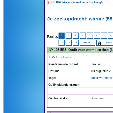
(Tip!)
Klik hier om te zoeken m.b.v. Google
Je zoekopdracht: warme (55
1
2
3
4
5
6
7
8
Pagina:
26
27
28
Archief
Zoek 
1031533
Outfit voor warme streken (1
T.O.E...E.I.G
Plaats van de puzzel:
Trouw
Datum:
03 augustus 20
Tags:
outfit
,
warme
,
s
Gelijkluidende vragen:
Geplaatst door:
Anoniem