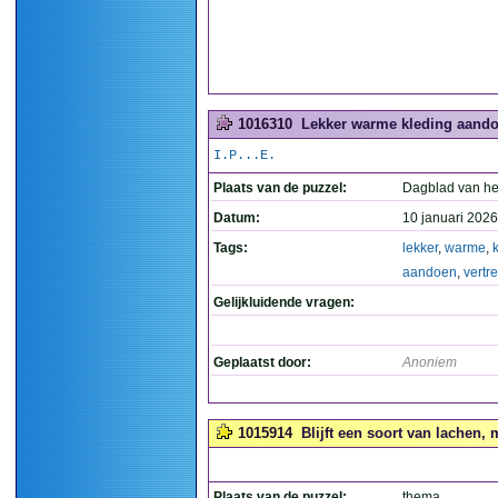
1016310
Lekker warme kleding aandoe
I.P...E.
Plaats van de puzzel:
Dagblad van he
Datum:
10 januari 2026
Tags:
lekker
,
warme
,
aandoen
,
vertr
Gelijkluidende vragen:
Geplaatst door:
Anoniem
1015914
Blijft een soort van lachen,
Plaats van de puzzel:
thema