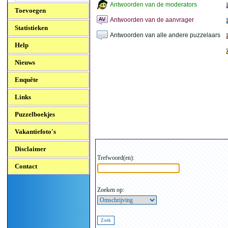
Antwoorden van de moderators
Toevoegen
Antwoorden van de aanvrager
Statistieken
Antwoorden van alle andere puzzelaars
Help
Nieuws
Enquête
Links
Puzzelboekjes
Vakantiefoto's
Disclaimer
Trefwoord(en):
Contact
Zoeken op: