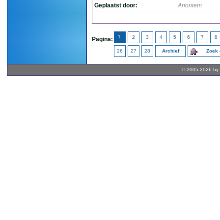
Geplaatst door:
Anoniem
1
2
3
4
5
6
7
8
Pagina:
26
27
28
Archief
Zoek 
© 2005-2026 by 