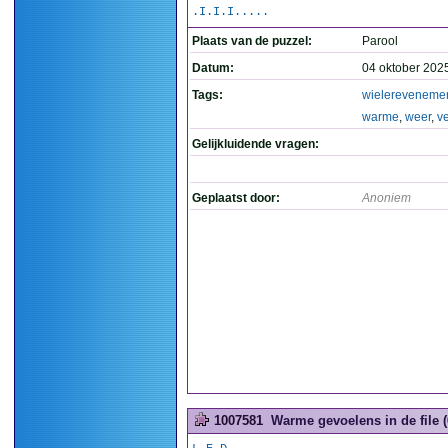
.I.I.I.....
Plaats van de puzzel:
Parool
Datum:
04 oktober 202
Tags:
wielereveneme
warme
,
weer
,
v
Gelijkluidende vragen:
Geplaatst door:
Anoniem
1007581
Warme gevoelens in de file (