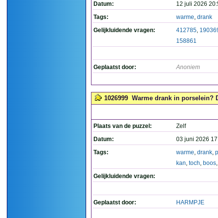
Datum:
12 juli 2026 20
Tags:
warme
,
drank
Gelijkluidende vragen:
412785
,
19036
158861
Geplaatst door:
Anoniem
1026999
Warme drank in porselein? D
Plaats van de puzzel:
Zelf
Datum:
03 juni 2026 17
Tags:
warme
,
drank
,
p
kan
,
toch
,
boos
Gelijkluidende vragen:
Geplaatst door:
HARMPJE