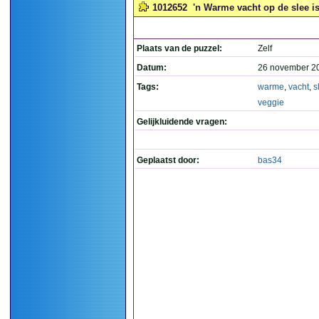
1012652
'n Warme vacht op de slee is
Plaats van de puzzel:
Zelf
Datum:
26 november 2
Tags:
warme
,
vacht
,
s
veggie
Gelijkluidende vragen:
Geplaatst door:
bas34