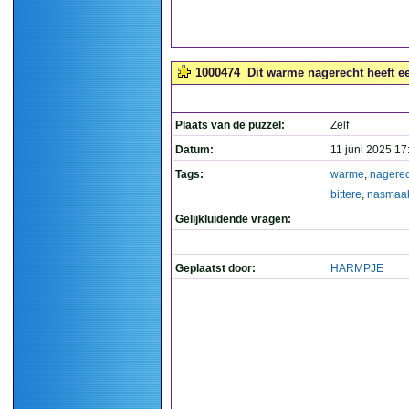
1000474
Dit warme nagerecht heeft ee
Plaats van de puzzel:
Zelf
Datum:
11 juni 2025 17
Tags:
warme
,
nagerec
bittere
,
nasmaa
Gelijkluidende vragen:
Geplaatst door:
HARMPJE