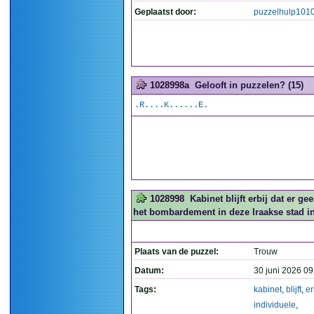
Geplaatst door:
puzzelhulp101
1028998a
Gelooft in puzzelen? (15)
.R....K......E.
1028998
Kabinet blijft erbij dat er 
het bombardement in deze Iraakse stad in
Plaats van de puzzel:
Trouw
Datum:
30 juni 2026 09
Tags:
kabinet
,
blijft
,
er
individuele
,