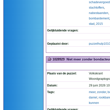
schadevergoed
slachtoffers
,
nabestaanden
,
bombardement
stad
,
2015
Gelijkluidende vragen:
Geplaatst door:
puzzelhulp101
1028929
Niet meer zonder bondacteur
Plaats van de puzzel:
Volkskrant
Woordgraptogr
Datum:
29 juni 2026 10
Tags:
meer
,
zonder
,
b
daniel
,
rookbar
kunnen
Gelijkluidende vragen: