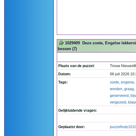
1029409
Deze zoete, Engelse lekkern
bessen (7)
Plaats van de puzzel:
Trouw Nieuwsfi
Datum:
06 juli 2026 10
Tags:
zoete
,
engelse
,
worden
,
graag
,
geserveerd
,
bij
vergezeld
,
bla
Gelijkluidende vragen:
Geplaatst door:
puzzelhulp101