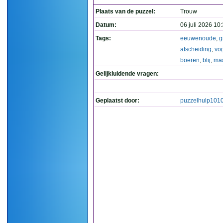
Plaats van de puzzel:
Trouw
Datum:
06 juli 2026 10
Tags:
eeuwenoude
,
g
afscheiding
,
vo
boeren
,
blij
,
ma
Gelijkluidende vragen:
Geplaatst door:
puzzelhulp101