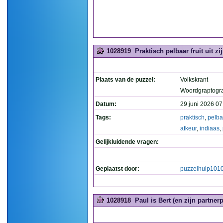
1028919
Praktisch pelbaar fruit uit z
Plaats van de puzzel:
Volkskrant
Woordgraptogr
Datum:
29 juni 2026 07
Tags:
praktisch
,
pelba
afkeur
,
indiaas
,
Gelijkluidende vragen:
Geplaatst door:
puzzelhulp101
1028918
Paul is Bert (en zijn partner