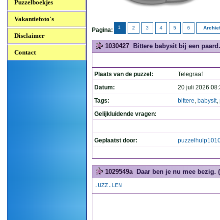
Puzzelboekjes
Vakantiefoto's
1
2
3
4
5
6
Archie
Pagina:
Disclaimer
1030427
Bittere babysit bij een paard.
Contact
Plaats van de puzzel:
Telegraaf
Datum:
20 juli 2026 08
Tags:
bittere
,
babysit
,
Gelijkluidende vragen:
Geplaatst door:
puzzelhulp101
1029549a
Daar ben je nu mee bezig. (
.UZZ.LEN