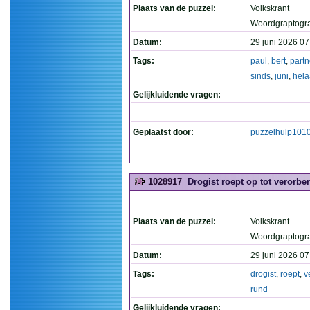
Plaats van de puzzel:
Volkskrant
Woordgraptogr
Datum:
29 juni 2026 07
Tags:
paul
,
bert
,
part
sinds
,
juni
,
hela
Gelijkluidende vragen:
Geplaatst door:
puzzelhulp101
1028917
Drogist roept op tot verorbe
Plaats van de puzzel:
Volkskrant
Woordgraptogr
Datum:
29 juni 2026 07
Tags:
drogist
,
roept
,
v
rund
Gelijkluidende vragen: