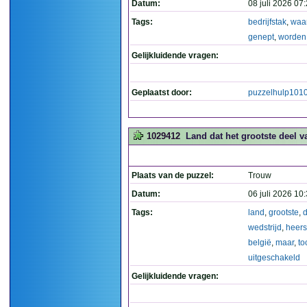
Datum:
08 juli 2026 07
Tags:
bedrijfstak
,
waa
genept
,
worden
Gelijkluidende vragen:
Geplaatst door:
puzzelhulp101
1029412
Land dat het grootste deel v
Plaats van de puzzel:
Trouw
Datum:
06 juli 2026 10
Tags:
land
,
grootste
,
d
wedstrijd
,
heers
belgië
,
maar
,
to
uitgeschakeld
Gelijkluidende vragen: