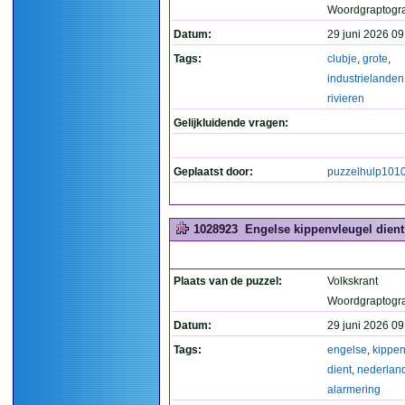
Woordgraptogr
Datum:
29 juni 2026 09
Tags:
clubje
,
grote
,
industrielanden
rivieren
Gelijkluidende vragen:
Geplaatst door:
puzzelhulp101
1028923
Engelse kippenvleugel dient 
Plaats van de puzzel:
Volkskrant
Woordgraptogr
Datum:
29 juni 2026 09
Tags:
engelse
,
kippen
dient
,
nederlan
alarmering