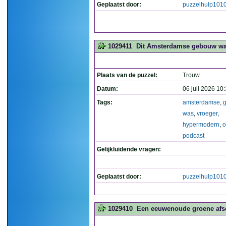
Geplaatst door:
puzzelhulp101
1029411
Dit Amsterdamse gebouw was
Plaats van de puzzel:
Trouw
Datum:
06 juli 2026 10
Tags:
amsterdamse
,
was
,
vroeger
,
hypermodern
,
o
podcast
Gelijkluidende vragen:
Geplaatst door:
puzzelhulp101
1029410
Een eeuwenoude groene afsch