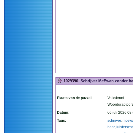
1029396
Schrijver McEwan zonder haa
Plaats van de puzzel:
Volkskrant
Woordgraptogr
Datum:
06 juli 2026 08
Tags:
schrijver
,
mcew
haar
,
luistersch