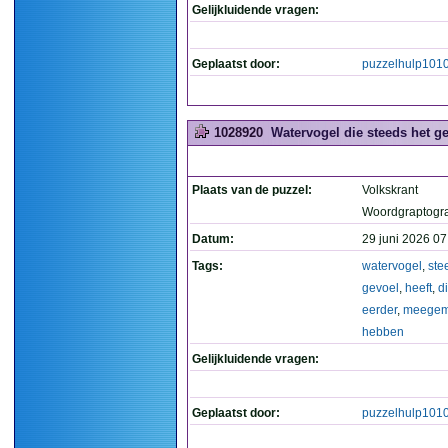
Gelijkluidende vragen:
Geplaatst door:
puzzelhulp101
1028920
Watervogel die steeds het g
Plaats van de puzzel:
Volkskrant
Woordgraptogr
Datum:
29 juni 2026 07
Tags:
watervogel
,
ste
gevoel
,
heeft
,
d
eerder
,
meegem
hebben
Gelijkluidende vragen:
Geplaatst door:
puzzelhulp101