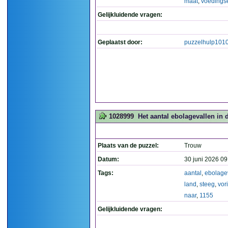
maat
,
voedings
Gelijkluidende vragen:
Geplaatst door:
puzzelhulp101
1028999
Het aantal ebolagevallen in 
Plaats van de puzzel:
Trouw
Datum:
30 juni 2026 09
Tags:
aantal
,
ebolage
land
,
steeg
,
vor
naar
,
1155
Gelijkluidende vragen: