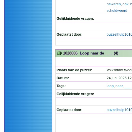
bewaren
,
ook
,
b
scheldwoord
Gelijkluidende vragen:
Geplaatst door:
puzzelhulp101
1028606
Loop naar de ___. (4)
Plaats van de puzzel:
Volkskrant Woo
Datum:
24 juni 2026 12
Tags:
loop
,
naar
,
___
Gelijkluidende vragen:
Geplaatst door:
puzzelhulp101