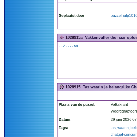
Geplaatst door:
puzzelhulp101
1028915a
Vakkenvuller die naar oplos
..Z....AR
1028915
Tas waarin je belangrijke C
Plaats van de puzzel:
Volkskrant
Woordgraptogr
Datum:
29 juni 2026 07
Tags:
tas
,
waarin
,
bel
chatgpt-concurr