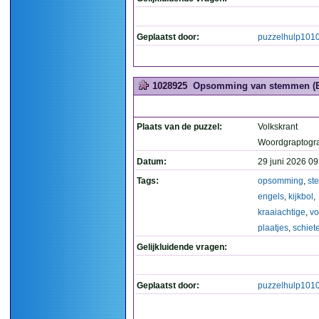
Geplaatst door:
puzzelhulp101
1028925
Opsomming van stemmen (Enge
Plaats van de puzzel:
Volkskrant
Woordgraptogr
Datum:
29 juni 2026 09
Tags:
opsomming
,
st
engels
,
kijkbol
,
kraaiachtige
,
vo
plaatjes
,
schiet
Gelijkluidende vragen:
Geplaatst door:
puzzelhulp101