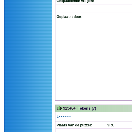
Gelijkluidende vragen:
Geplaatst door:
925464
Tekens (7)
L------
Plaats van de puzzel:
NRC