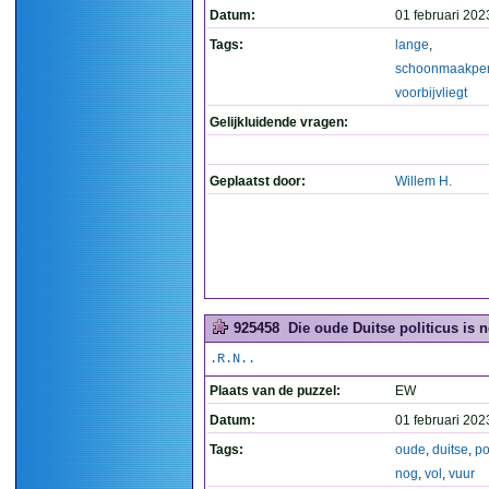
Datum:
01 februari 202
Tags:
lange
,
schoonmaakper
voorbijvliegt
Gelijkluidende vragen:
Geplaatst door:
Willem H.
925458
Die oude Duitse politicus is n
.R.N..
Plaats van de puzzel:
EW
Datum:
01 februari 202
Tags:
oude
,
duitse
,
po
nog
,
vol
,
vuur