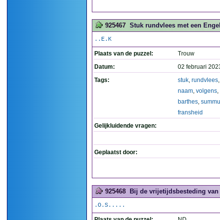
925467
Stuk rundvlees met een Enge
..E.K
Plaats van de puzzel:
Trouw
Datum:
02 februari 202
Tags:
stuk
,
rundvlees
naam
,
volgens
,
barthes
,
summ
fransheid
Gelijkluidende vragen:
Geplaatst door:
925468
Bij de vrijetijdsbesteding van
.O.S.....
Plaats van de puzzel:
ND