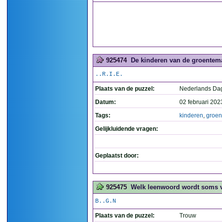
925474
De kinderen van de groentema
..R.I.E.
Plaats van de puzzel:
Nederlands Da
Datum:
02 februari 202
Tags:
kinderen
,
groe
Gelijkluidende vragen:
Geplaatst door:
925475
Welk leenwoord wordt soms ve
B..G.N
Plaats van de puzzel:
Trouw