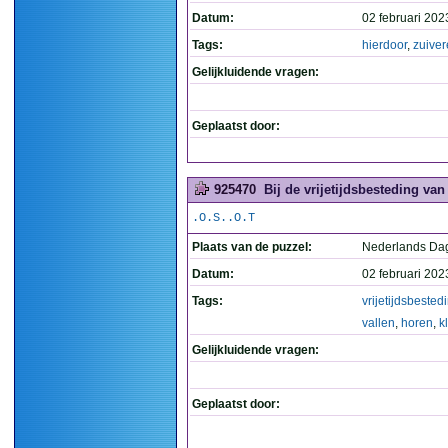
Datum:
02 februari 202
Tags:
hierdoor
,
zuiver
Gelijkluidende vragen:
Geplaatst door:
925470
Bij de vrijetijdsbesteding van
.O.S..O.T
Plaats van de puzzel:
Nederlands Da
Datum:
02 februari 202
Tags:
vrijetijdsbested
vallen
,
horen
,
k
Gelijkluidende vragen:
Geplaatst door: