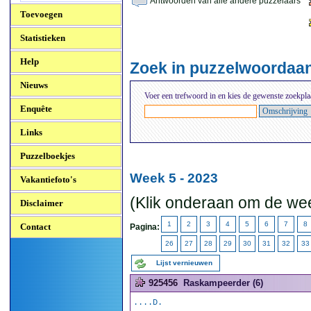
Antwoorden van alle andere puzzelaars
Toevoegen
Statistieken
Help
Zoek in puzzelwoordaa
Nieuws
Voer een trefwoord in en kies de gewenste zoekpla
Enquête
Links
Puzzelboekjes
Week 5 - 2023
Vakantiefoto's
(Klik onderaan om de wee
Disclaimer
1
2
3
4
5
6
7
8
Contact
Pagina:
26
27
28
29
30
31
32
33
Lijst vernieuwen
925456
Raskampeerder (6)
....D.