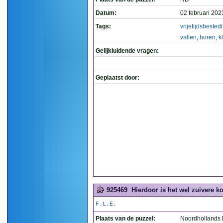
Datum:
02 februari 202
Tags:
vrijetijdsbested
vallen
,
horen
,
k
Gelijkluidende vragen:
Geplaatst door:
925469
Hierdoor is het wel zuivere kof
F.L.E.
Plaats van de puzzel:
Noordhollands