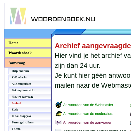
Woordenboek.NU
Home
Archief aangevraagd
Woordenboek
Hier vind je het archief
Aanvraag
zijn dan 24 uur.
Help anderen
Je kunt hier géén antwoo
Zelfbedacht
mailen naar de Webmaste
Alle categorieën
Beknopt overzicht
Nieuwe aanvraag
Archief
Antwoorden van de Webmaster
Zoek
Antwoorden van de moderators
Inhoudsopgave
Antwoorden van de aanvrager
Forumgebruikers
Thema