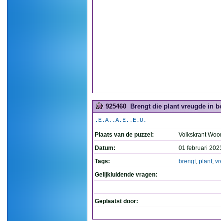
925460
Brengt die plant vreugde in b
.E.A..A.E..E.U.
Plaats van de puzzel:
Volkskrant Woo
Datum:
01 februari 202
Tags:
brengt
,
plant
,
v
Gelijkluidende vragen:
Geplaatst door: