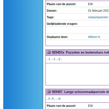
Plaats van de puzzel:
EW
Datum:
01 februari 202
Tags:
raskampeerder
Gelijkluidende vragen:
Geplaatst door:
Willem H.
925457a
Puzzelen en buitenshuis lott
.I..I..E.
925457
Lange schoonmaakperiode die 
.E.M...W
Plaats van de puzzel:
EW