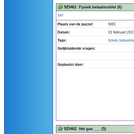
925461
Fysiek betaalmiddel (6)
SAT
Plaats van de puzzel:
NRC
Datum:
01 februari 202
Tags:
fysiek
,
betaalmi
Gelijkluidende vragen:
Geplaatst door:
925462
Het gas ___ (5)