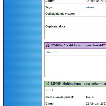
Datum:
02 februari 202
Tags:
tekens
Gelijkluidende vragen:
Geplaatst door:
925465a
"Is dit forum ingeschakeld?".
.A...A..
925465
Multinational, door columnis
S.E.L
Plaats van de puzzel:
Trouw
Datum:
02 februari 202