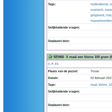
Tags:
multinational
,
c
ouariachi
,
zopa
getypeerd
,
club
massamoorden
Gelijkluidende vragen:
Geplaatst door:
925466
X maal een kleine 100 gram (6
O.M.ES
Plaats van de puzzel:
Trouw
Datum:
02 februari 202
Tags:
maal
,
kleine
,
10
Gelijkluidende vragen:
Geplaatst door: