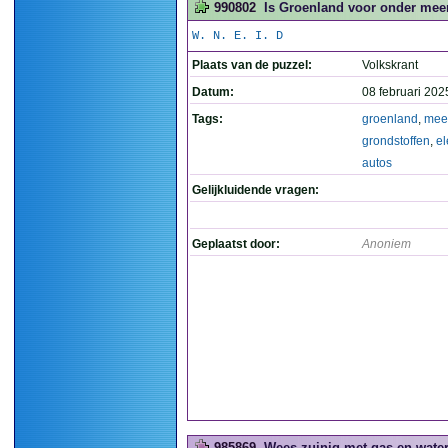
990802
Is Groenland voor onder meer 
W. N. E. I. D
Plaats van de puzzel:
Volkskrant
Datum:
08 februari 202
Tags:
groenland
,
mee
grondstoffen
,
el
autos
Gelijkluidende vragen:
Geplaatst door:
Anoniem
985869
Wees zuinig met gas en water.