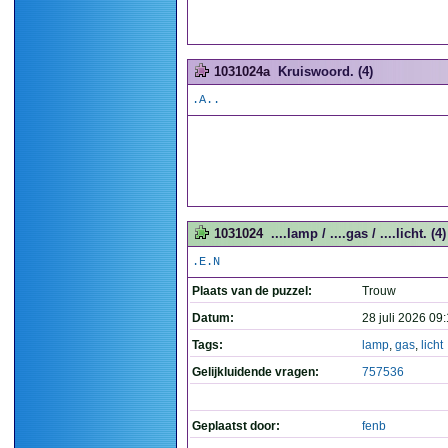
1031024a
Kruiswoord. (4)
.A..
1031024
....lamp / ....gas / ....licht. (4)
.E.N
Plaats van de puzzel:
Trouw
Datum:
28 juli 2026 09
Tags:
lamp
,
gas
,
licht
Gelijkluidende vragen:
757536
Geplaatst door:
fenb