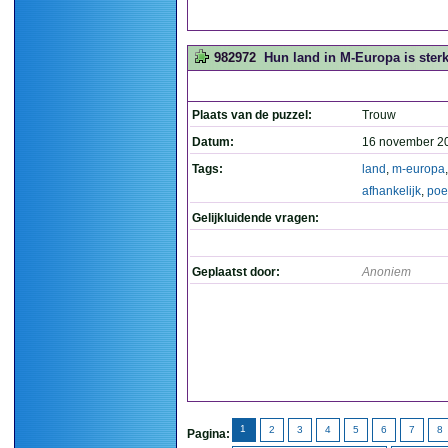
982972
Hun land in M-Europa is sterk
Plaats van de puzzel:
Trouw
Datum:
16 november 2
Tags:
land
,
m-europa
afhankelijk
,
poe
Gelijkluidende vragen:
Geplaatst door:
Anoniem
1
2
3
4
5
6
7
8
Pagina: