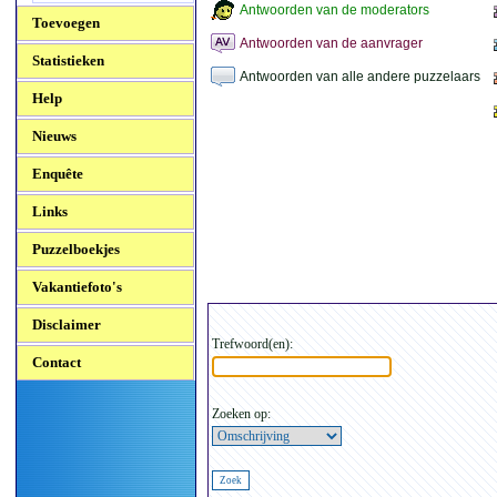
Antwoorden van de moderators
Toevoegen
Antwoorden van de aanvrager
Statistieken
Antwoorden van alle andere puzzelaars
Help
Nieuws
Enquête
Links
Puzzelboekjes
Vakantiefoto's
Disclaimer
Trefwoord(en):
Contact
Zoeken op: