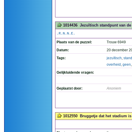
1014436
Jezuïtisch standpunt van de 
.R.N.N.E.
Plaats van de puzzel:
Trouw 6949
Datum:
20 december 2
Tags:
jezuïtisch
,
stan
overheid
,
geen
Gelijkluidende vragen:
Geplaatst door:
Anoniem
1012550
Bruggetje dat het stadium is