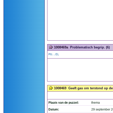
1008469a
Problematisch begrip. (6)
PU..EL
1008469
Geeft gas om terstond op de 
Plaats van de puzzel:
thema
Datum:
29 september 2