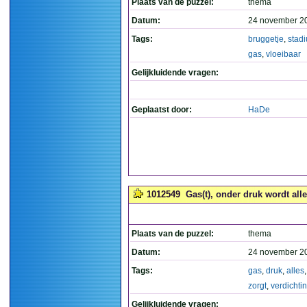
Plaats van de puzzel:
thema
Datum:
24 november 2
Tags:
bruggetje
,
stad
gas
,
vloeibaar
Gelijkluidende vragen:
Geplaatst door:
HaDe
1012549
Gas(t), onder druk wordt alle
Plaats van de puzzel:
thema
Datum:
24 november 2
Tags:
gas
,
druk
,
alles
zorgt
,
verdichti
Gelijkluidende vragen: