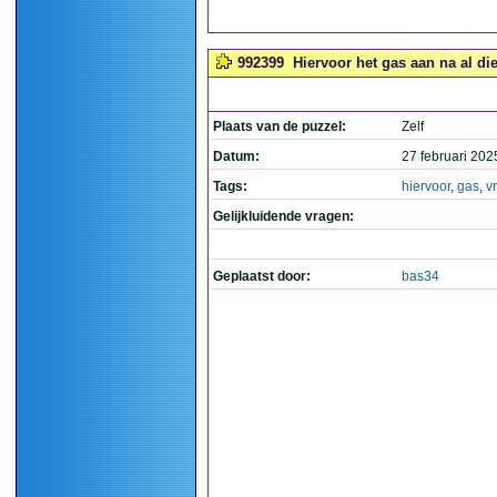
992399
Hiervoor het gas aan na al die
Plaats van de puzzel:
Zelf
Datum:
27 februari 202
Tags:
hiervoor
,
gas
,
v
Gelijkluidende vragen:
Geplaatst door:
bas34