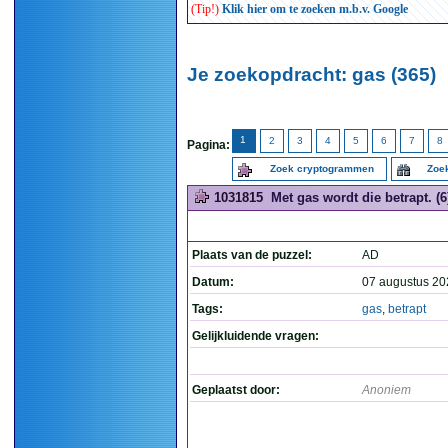
(Tip!)
Klik hier om te zoeken m.b.v. Google
Je zoekopdracht: gas (365)
1
2
3
4
5
6
7
8
Pagina:
Zoek cryptogrammen
Zoek
1031815
Met gas wordt die betrapt. (6
Plaats van de puzzel:
AD
Datum:
07 augustus 20
Tags:
gas
,
betrapt
Gelijkluidende vragen:
Geplaatst door:
Anoniem