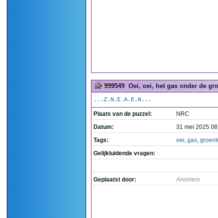
999549
Oei, oei, het gas onder de gr
...Z.N.E.A.E.N...
Plaats van de puzzel:
NRC
Datum:
31 mei 2025 08
Tags:
oei
,
gas
,
groent
Gelijkluidende vragen:
Geplaatst door:
Anoniem