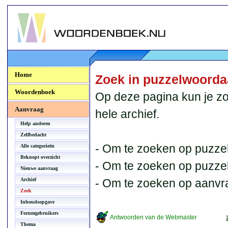
Woordenboek.NU
Home
Zoek in puzzelwoord
Woordenboek
Op deze pagina kun je zo
Aanvraag
hele archief.
Help anderen
Zelfbedacht
- Om te zoeken op puzzel
Alle categorieën
Beknopt overzicht
- Om te zoeken op puzzelb
Nieuwe aanvraag
Archief
- Om te zoeken op aanvr
Zoek
Inhoudsopgave
Forumgebruikers
Antwoorden van de Webmaster
Thema