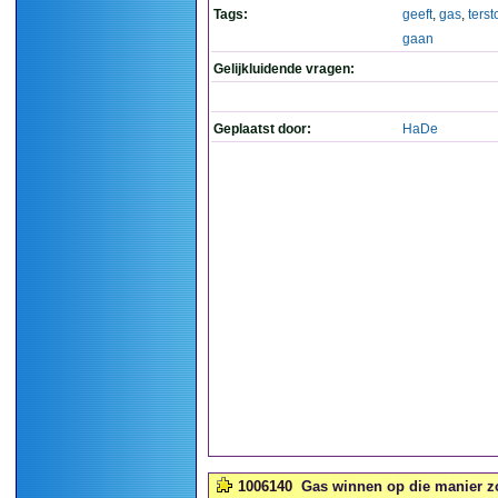
Tags:
geeft
,
gas
,
ters
gaan
Gelijkluidende vragen:
Geplaatst door:
HaDe
1006140
Gas winnen op die manier z