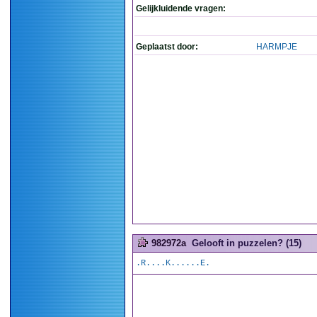
Gelijkluidende vragen:
Geplaatst door:
HARMPJE
982972a
Gelooft in puzzelen? (15)
.R....K......E.