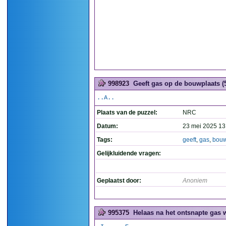
998923
Geeft gas op de bouwplaats (
..A..
Plaats van de puzzel:
NRC
Datum:
23 mei 2025 13
Tags:
geeft
,
gas
,
bouw
Gelijkluidende vragen:
Geplaatst door:
Anoniem
995375
Helaas na het ontsnapte gas w