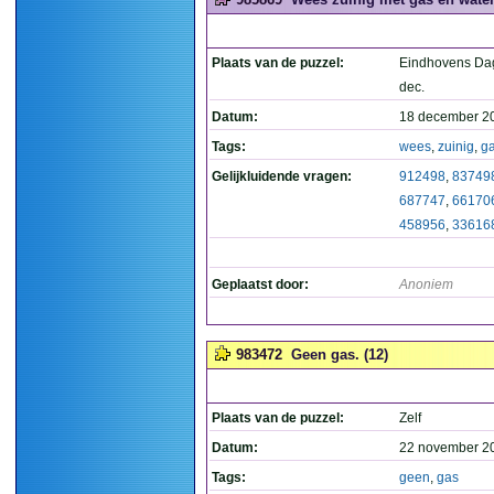
Plaats van de puzzel:
Eindhovens Da
dec.
Datum:
18 december 2
Tags:
wees
,
zuinig
,
g
Gelijkluidende vragen:
912498
,
83749
687747
,
66170
458956
,
33616
Geplaatst door:
Anoniem
983472
Geen gas. (12)
Plaats van de puzzel:
Zelf
Datum:
22 november 2
Tags:
geen
,
gas