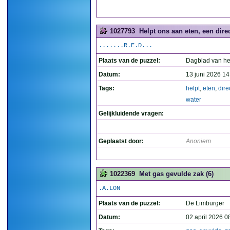
1027793
Helpt ons aan eten, een direc
.......R.E.D...
Plaats van de puzzel:
Dagblad van he
Datum:
13 juni 2026 14
Tags:
helpt
,
eten
,
dire
water
Gelijkluidende vragen:
Geplaatst door:
Anoniem
1022369
Met gas gevulde zak (6)
.A.LON
Plaats van de puzzel:
De Limburger
Datum:
02 april 2026 0