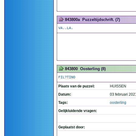
843800a
Puzzeltijdschrift. (7)
VA..LA.
843800
Oosterling (8)
FIL?TINO
Plaats van de puzzel:
HUISSEN
Datum:
03 februari 202
Tags:
oosterling
Gelijkluidende vragen:
Geplaatst door: