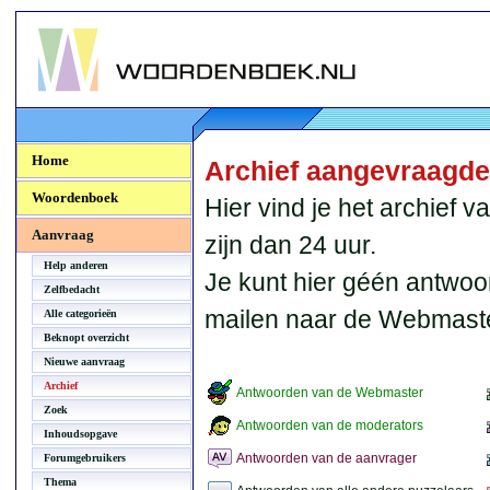
Woordenboek.NU
Home
Archief aangevraagd
Woordenboek
Hier vind je het archief
Aanvraag
zijn dan 24 uur.
Help anderen
Je kunt hier géén antwoo
Zelfbedacht
mailen naar de Webmaste
Alle categorieën
Beknopt overzicht
Nieuwe aanvraag
Archief
Antwoorden van de Webmaster
Zoek
Antwoorden van de moderators
Inhoudsopgave
Antwoorden van de aanvrager
Forumgebruikers
Thema