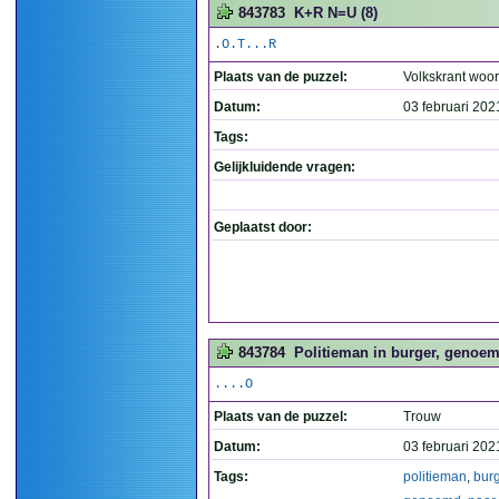
843783
K+R N=U (8)
.O.T...R
Plaats van de puzzel:
Volkskrant woo
Datum:
03 februari 202
Tags:
Gelijkluidende vragen:
Geplaatst door:
843784
Politieman in burger, genoemd
....O
Plaats van de puzzel:
Trouw
Datum:
03 februari 202
Tags:
politieman
,
bur