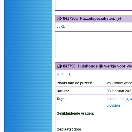
843790a
Puzzelspecialisten. (6)
..KL..
843790
Huishoudelijk werkje voor vio
G.R...E
Plaats van de puzzel:
Volkskrant woo
Datum:
03 februari 202
Tags:
huishoudelijk
,
w
violisten
Gelijkluidende vragen:
Geplaatst door: