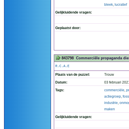
bleek
,
lucratief
Gelijkluidende vragen:
Geplaatst door:
843798
Commerciële propaganda die e
R.C.A.E
Plaats van de puzzel:
Trouw
Datum:
03 februari 202
Tags:
commerciële
,
p
actiegroep
,
foss
industrie
,
onmog
maken
Gelijkluidende vragen: