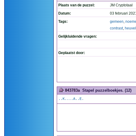
Plaats van de puzzel:
JM Cryptotaal
Datum:
03 februari 202
Tags:
gemeen
,
noem
contrast
,
heuvel
Gelijkluidende vragen:
Geplaatst door:
843783a
Stapel puzzelboekjes. (12)
..K....A..E.