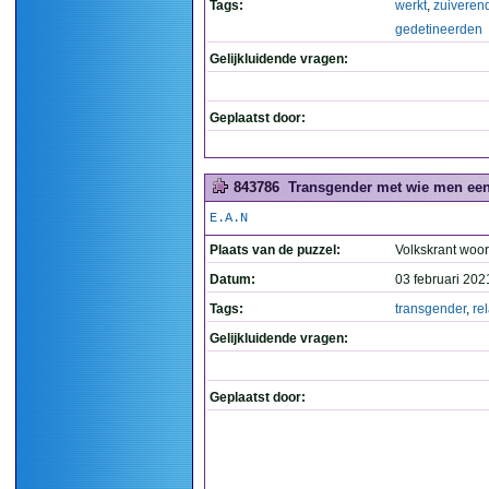
Tags:
werkt
,
zuiveren
gedetineerden
Gelijkluidende vragen:
Geplaatst door:
843786
Transgender met wie men een 
E.A.N
Plaats van de puzzel:
Volkskrant woo
Datum:
03 februari 202
Tags:
transgender
,
rel
Gelijkluidende vragen:
Geplaatst door: