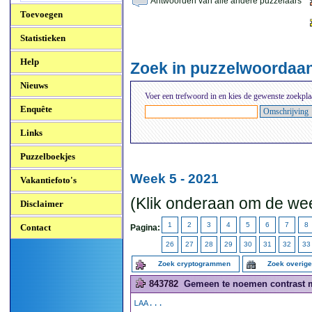
Antwoorden van alle andere puzzelaars
Toevoegen
Statistieken
Help
Zoek in puzzelwoordaa
Nieuws
Voer een trefwoord in en kies de gewenste zoekpla
Enquête
Links
Puzzelboekjes
Week 5 - 2021
Vakantiefoto's
(Klik onderaan om de wee
Disclaimer
1
2
3
4
5
6
7
8
Contact
Pagina:
26
27
28
29
30
31
32
33
Zoek cryptogrammen
Zoek overig
843782
Gemeen te noemen contrast me
LAA...