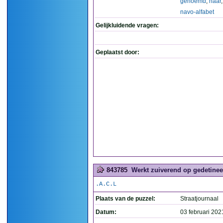
genoemd
,
naar
navo-alfabet
Gelijkluidende vragen:
Geplaatst door:
843785
Werkt zuiverend op gedetinee
.A.C.L
Plaats van de puzzel:
Straatjournaal
Datum:
03 februari 202