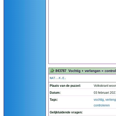
843787
Vochtig + verlengen = control
NAT..K.E.
Plaats van de puzzel:
Volkskrant woo
Datum:
03 februari 202
Tags:
vochtig
,
verlen
controleren
Gelijkluidende vragen: