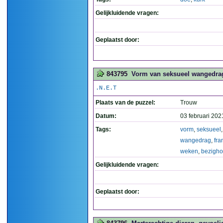
Gelijkluidende vragen:
Geplaatst door:
843795
Vorm van seksueel wangedrag 
.N.E.T
Plaats van de puzzel:
Trouw
Datum:
03 februari 202
Tags:
vorm
,
seksueel
,
wangedrag
,
fra
weken
,
bezigho
Gelijkluidende vragen:
Geplaatst door: