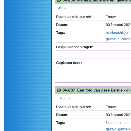
843796
Marterachtige dieren, gevoeli
.AS.N
Plaats van de puzzel:
Trouw
Datum:
03 februari 202
Tags:
marterachtige
,
gevoelig
,
coron
Gelijkluidende vragen:
Geplaatst door:
843797
Een foto van deze Bernie - ond
..N.E.S
Plaats van de puzzel:
Trouw
Datum:
03 februari 202
Tags:
foto
,
bernie
,
ond
gezakt
,
gebreid