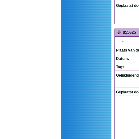
Geplaatst do
955625
..B...
Plaats van d
Datum:
Tags:
Gelijkluiden
Geplaatst do