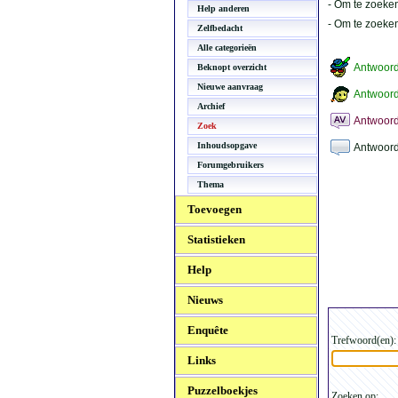
- Om te zoeken
Help anderen
- Om te zoeke
Zelfbedacht
Alle categorieën
Antwoor
Beknopt overzicht
Nieuwe aanvraag
Antwoord
Archief
Antwoord
Zoek
Inhoudsopgave
Antwoord
Forumgebruikers
Thema
Toevoegen
Statistieken
Help
Nieuws
Enquête
Trefwoord(en):
Links
Puzzelboekjes
Zoeken op: