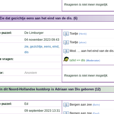
Reageren is niet meer mogelijk.
Zie dat gezichtje eens aan het eind van de dis. (6)
e puzzel:
De Limburger
Toetje
(
Henk
)
04 november 2023 09:43
Toetje
(
akoe
)
zie
,
gezichtje
,
eens
,
eind
,
Mod. .... aan het eind van de dis
dis
de vragen:
tafel => dis
(
Moderator
)
or:
Anoniem
Reageren is niet meer mogelijk.
In dit Noord-Hollandse kustdorp is Adriaan van Dis geboren (12)
e puzzel:
Ed
Bergen aan zee
(
Behr
)
09 september 2023 13:31
Bergen aan zee
(
Fpol
)