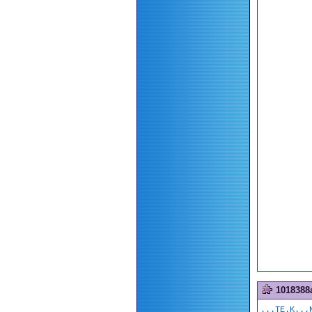
1018388
...TE.K...