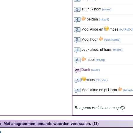
Tuurlijk noot
(
moes
)
beiden
(
mijzelf
)
Mooi Akoe en
moes
(
HARMPJ
Mooi hoor
(
Nick Name
)
Leuk akoe, pf harm
(
moes
)
mooi
(
lecoq
)
Dank
(
akoe
)
moes
(
blondie
)
Mooi akoe en pf Harm
(
blondi
Reageren is niet meer mogelijk.
a
Met anagrammen iemands woorden verdraaien. (11)
N