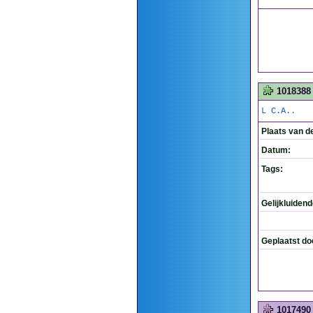
1018388
L C.A..
Plaats van d
Datum:
Tags:
Gelijkluiden
Geplaatst do
1017490