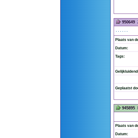
950649
......
Plaats van d
Datum:
Tags:
Gelijkluiden
Geplaatst do
945895
Plaats van d
Datum: