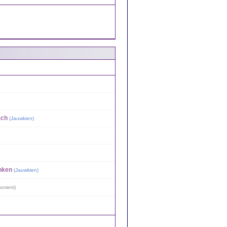
ach
(
Jauwkien
)
nken
(
Jauwkien
)
oniem
)