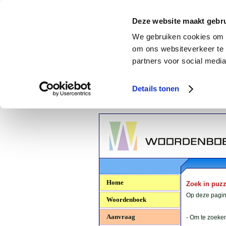
Deze website maakt gebru
We gebruiken cookies om c
om ons websiteverkeer te 
partners voor social media
Details tonen
Woordenboek.NU
Home
Zoek in puz
Op deze pagina
Woordenboek
Aanvraag
- Om te zoeken