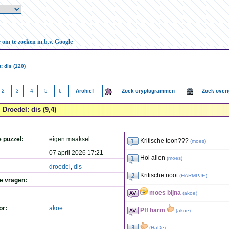
r om te zoeken m.b.v. Google
: dis (120)
2
3
4
5
6
Archief
Zoek cryptogrammen
Zoek over
Droedel: dis (9,4)
e puzzel:
eigen maaksel
Kritische toon???
(
moes
)
07 april 2026 17:21
Hoi allen
(
moes
)
droedel
,
dis
Kritische noot
(
HARMPJE
)
de vragen:
moes bijna
(
akoe
)
or:
akoe
Pff harm
(
akoe
)
(
HaDe
)