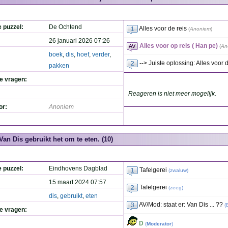
e puzzel:
De Ochtend
Alles voor de reis
(
Anoniem
)
26 januari 2026 07:26
Alles voor op reis ( Han pe)
(
An
boek
,
dis
,
hoef
,
verder
,
--> Juiste oplossing: Alles voor 
pakken
de vragen:
Reageren is niet meer mogelijk.
or:
Anoniem
Van Dis gebruikt het om te eten. (10)
e puzzel:
Eindhovens Dagblad
Tafelgerei
(
zwaluw
)
15 maart 2024 07:57
Tafelgerei
(
zeeg
)
dis
,
gebruikt
,
eten
AV/Mod: staat er: Van Dis ... ??
(
de vragen:
D
(
Moderator
)