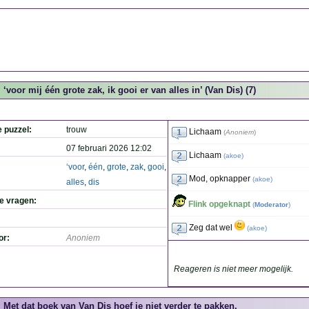
‘voor mij één grote zak, ik gooi er van alles in’ (Van Dis) (7)
e puzzel:
trouw
Lichaam
(
Anoniem
)
07 februari 2026 12:02
Lichaam
(
akoe
)
‘voor
,
één
,
grote
,
zak
,
gooi
,
Mod, opknapper
(
akoe
)
alles
,
dis
de vragen:
Flink opgeknapt
(
Moderator
)
Zeg dat wel
(
akoe
)
or:
Anoniem
Reageren is niet meer mogelijk.
Met dat boek van Van Dis hoef je niet verder te pakken.