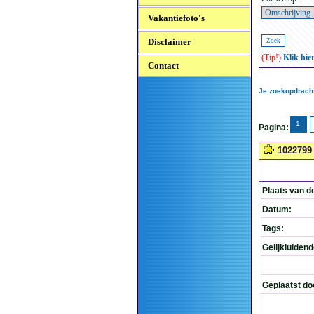
Vakantiefoto's
Disclaimer
(Tip!)
Klik hie
Contact
Je zoekopdracht
1
Pagina:
1022799
Plaats van d
Datum:
Tags:
Gelijkluiden
Geplaatst do