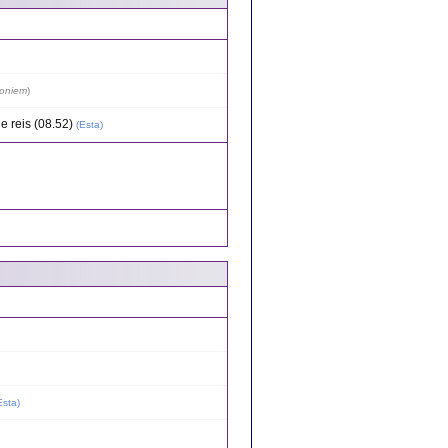
oniem
)
de reis (08.52)
(
Esta
)
Esta
)