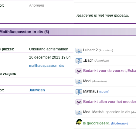
or:
Anoniem
Reageren is niet meer mogelijk.
Matthäuspassion in dis (6)
e puzzel:
Urkerland achternamen
Lubach?
(
Anoniem
)
26 december 2023 19:04
..Bach
(
Anoniem
)
matthäuspassion
,
dis
Bedankt voor de voorzet, Esb
de vragen:
Mooi
(
Anoniem
)
or:
Jauwkien
Matthäus
(
suomi
)
Bedankt allen voor het meede
Mod. Matthäuspassion in dis
(
An
Is gecorrigeerd.
(
Moderator
)