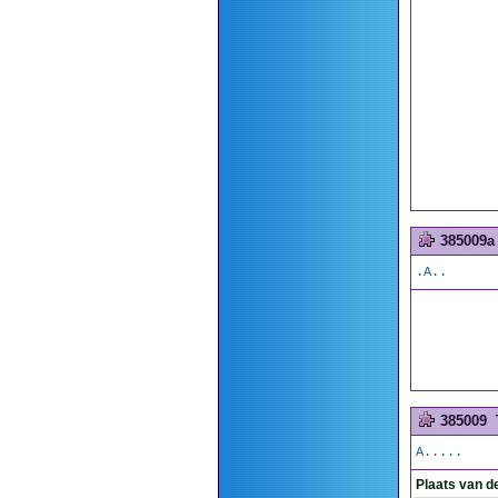
385009a
.A..
385009
A.....
Plaats van d