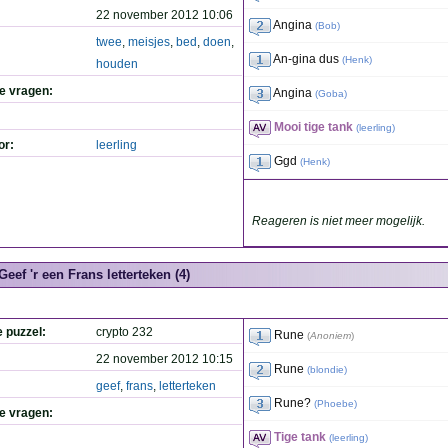
22 november 2012 10:06
Angina
(
Bob
)
twee
,
meisjes
,
bed
,
doen
,
An-gina dus
(
Henk
)
houden
de vragen:
Angina
(
Goba
)
Mooi tige tank
(
leerling
)
or:
leerling
Ggd
(
Henk
)
Reageren is niet meer mogelijk.
Geef 'r een Frans letterteken (4)
e puzzel:
crypto 232
Rune
(
Anoniem
)
22 november 2012 10:15
Rune
(
blondie
)
geef
,
frans
,
letterteken
Rune?
(
Phoebe
)
de vragen:
Tige tank
(
leerling
)