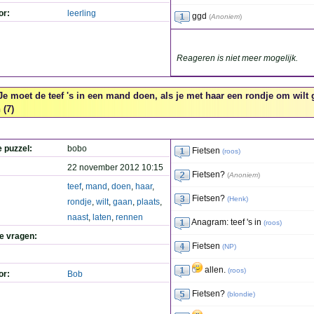
or:
leerling
ggd
(
Anoniem
)
Reageren is niet meer mogelijk.
Je moet de teef 's in een mand doen, als je met haar een rondje om wilt g
 (7)
e puzzel:
bobo
Fietsen
(
roos
)
22 november 2012 10:15
Fietsen?
(
Anoniem
)
teef
,
mand
,
doen
,
haar
,
Fietsen?
(
Henk
)
rondje
,
wilt
,
gaan
,
plaats
,
naast
,
laten
,
rennen
Anagram: teef 's in
(
roos
)
de vragen:
Fietsen
(
NP
)
allen.
(
roos
)
or:
Bob
Fietsen?
(
blondie
)