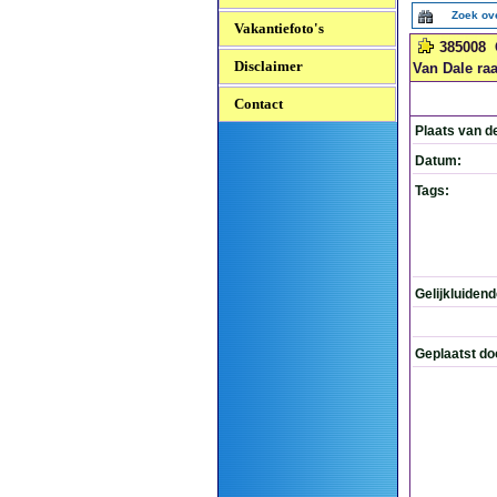
Zoek ov
Vakantiefoto's
385008
Disclaimer
Van Dale ra
Contact
Plaats van d
Datum:
Tags:
Gelijkluiden
Geplaatst do