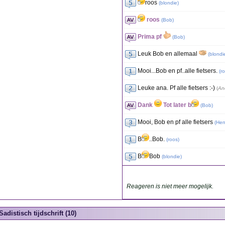
roos
(
blondie
)
roos
(
Bob
)
Prima pf
(
Bob
)
Leuk Bob en allemaal
(
blondi
Mooi...Bob en pf..alle fietsers.
(
r
Leuke ana. Pf alle fietsers :-)
(
An
Dank
Tot later b
(
Bob
)
Mooi, Bob en pf alle fietsers
(
Hen
B
..Bob.
(
roos
)
B
Bob
(
blondie
)
Reageren is niet meer mogelijk.
Sadistisch tijdschrift (10)