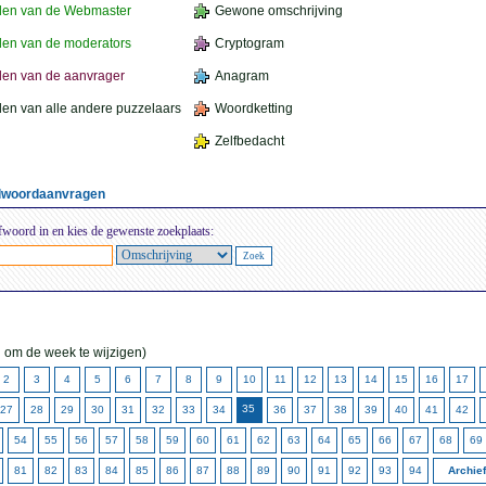
den van de Webmaster
Gewone omschrijving
en van de moderators
Cryptogram
en van de aanvrager
Anagram
en van alle andere puzzelaars
Woordketting
Zelfbedacht
elwoordaanvragen
fwoord in en kies de gewenste zoekplaats:
 om de week te wijzigen)
2
3
4
5
6
7
8
9
10
11
12
13
14
15
16
17
35
27
28
29
30
31
32
33
34
36
37
38
39
40
41
42
54
55
56
57
58
59
60
61
62
63
64
65
66
67
68
69
81
82
83
84
85
86
87
88
89
90
91
92
93
94
Archie