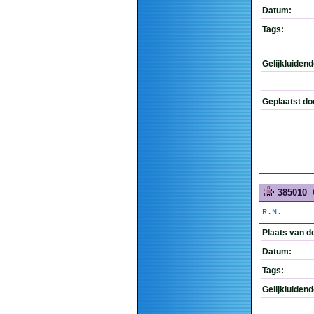
Datum:
Tags:
Gelijkluiden
Geplaatst do
385010
R.N.
Plaats van d
Datum:
Tags:
Gelijkluiden