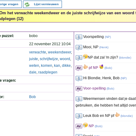
erige vragen
Lijst vernieuwen
Om het verwachte weekendweer en de juiste schrijfwijze van een woord 
adplegen (12)
e puzzel:
bobo
Voorspelling
(
NP
)
22 november 2012 10:04
Mooi, NP
(
Henk
)
verwachte
,
weekendweer
,
NP dat zal 'm zijn?
(
blondie
)
juiste
,
schrijfwijze
,
woord
,
weten
,
komen
,
kan
,
dikke
,
pf NP
(
Bob
)
dale
,
raadplegen
Hi Blondie, Henk, Bob
(
NP
)
de vragen:
Voor-spelling
(
Bob
)
or:
Bob
Weermensen vinden dat je daat 
gebruiken, die hebben het altijd ov
Leuk Bob en NP pf
(
blondie
)
NP
(
Bob
)