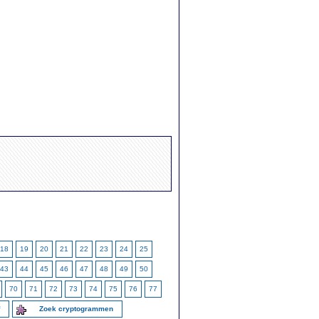
18
19
20
21
22
23
24
25
43
44
45
46
47
48
49
50
70
71
72
73
74
75
76
77
f
Zoek cryptogrammen