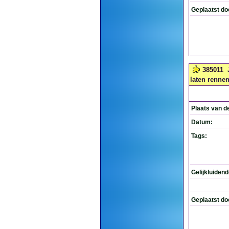
Geplaatst do
385011
laten rennen
Plaats van d
Datum:
Tags:
Gelijkluiden
Geplaatst do