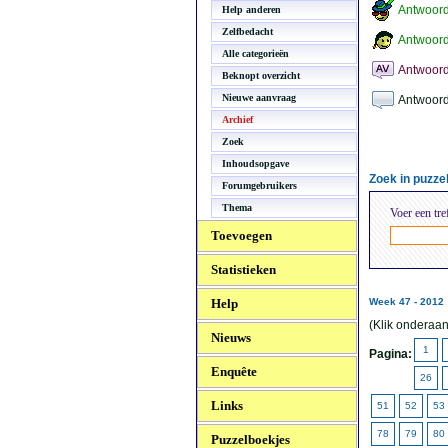
Antwoor
Help anderen
Zelfbedacht
Antwoord
Alle categorieën
Antwoord
Beknopt overzicht
Nieuwe aanvraag
Antwoord
Archief
Zoek
Inhoudsopgave
Zoek in puzz
Forumgebruikers
Thema
Voer een tre
Toevoegen
Statistieken
Help
Week 47 - 2012
(Klik onderaan
Nieuws
1
Pagina:
Enquête
26
Links
51
52
53
78
79
80
Puzzelboekjes