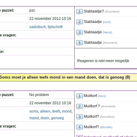
e puzzel:
pzc
Slablaadje?
(
Anoniem
)
22 november 2012 10:16
Slablaadje
(
roos
)
sadistisch
,
tijdschrift
Slablaadje
(
Henk
)
de vragen:
Slablaadje
(
Anoniem
)
or:
Reageren is niet meer mogelijk.
Soms moet je alleen teefs mond in een mand doen, dat is genoeg (8)
e puzzel:
No problem
Muilkorf
(
roos
)
22 november 2012 10:18
Muilkorf ?
(
Anoniem
)
soms
,
alleen
,
teefs
,
mond
,
Muilkorf?
(
Anoniem
)
mand
,
doen
,
genoeg
de vragen:
Muilkorf?
(
blondie
)