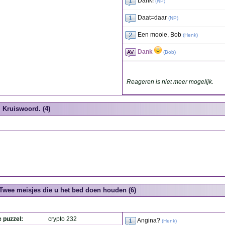
Dank!
(
NP
)
Daat=daar
(
NP
)
Een mooie, Bob
(
Henk
)
Dank
(
Bob
)
Reageren is niet meer mogelijk.
Kruiswoord. (4)
Twee meisjes die u het bed doen houden (6)
e puzzel:
crypto 232
Angina?
(
Henk
)