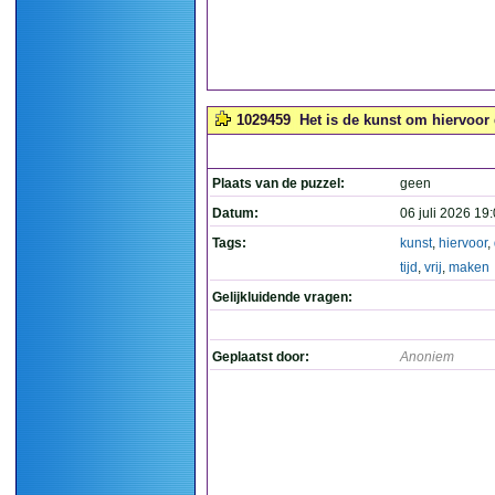
1029459
Het is de kunst om hiervoor d
Plaats van de puzzel:
geen
Datum:
06 juli 2026 19
Tags:
kunst
,
hiervoor
,
tijd
,
vrij
,
maken
Gelijkluidende vragen:
Geplaatst door:
Anoniem