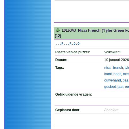
1016343
Nicci French ('Tyler Green k
(12)
...R...R.D.O
Plaats van de puzzel:
Volkskrant
Datum:
10 januari 2026
Tags:
nicci
,
french
,
tyl
komt
,
nooit
,
mee
ouwehand
,
pas
gestopt
,
jaar
,
oo
Gelijkluidende vragen:
Geplaatst door:
Anoniem