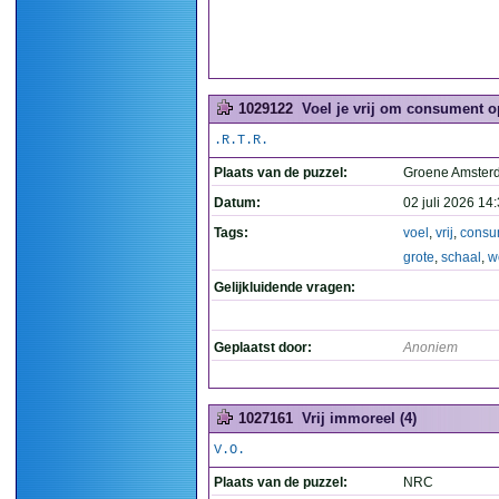
1029122
Voel je vrij om consument op
.R.T.R.
Plaats van de puzzel:
Groene Amste
Datum:
02 juli 2026 14
Tags:
voel
,
vrij
,
consu
grote
,
schaal
,
w
Gelijkluidende vragen:
Geplaatst door:
Anoniem
1027161
Vrij immoreel (4)
V.O.
Plaats van de puzzel:
NRC