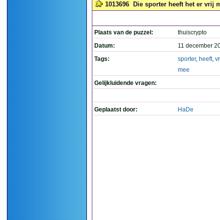
1013696
Die sporter heeft het er vrij 
Plaats van de puzzel:
thuiscrypto
Datum:
11 december 2
Tags:
sporter
,
heeft
,
vr
mee
Gelijkluidende vragen:
Geplaatst door:
HaDe