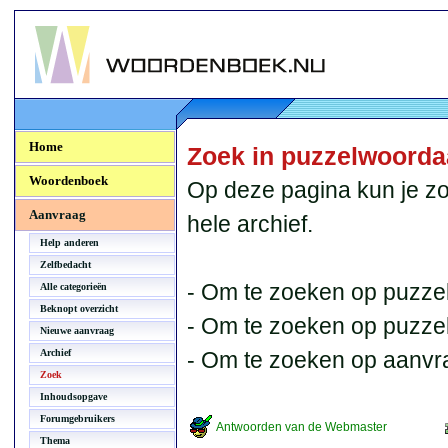
Woordenboek.NU
Home
Zoek in puzzelwoord
Woordenboek
Op deze pagina kun je zo
Aanvraag
hele archief.
Help anderen
Zelfbedacht
- Om te zoeken op puzzel
Alle categorieën
Beknopt overzicht
- Om te zoeken op puzzelb
Nieuwe aanvraag
Archief
- Om te zoeken op aanvr
Zoek
Inhoudsopgave
Forumgebruikers
Antwoorden van de Webmaster
Thema