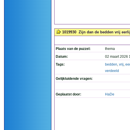
1019930
Zijn dan de bedden vrij eerli
Plaats van de puzzel:
thema
Datum:
02 maart 2026 
Tags:
bedden
,
vrij
,
eer
verdeeld
Gelijkluidende vragen:
Geplaatst door:
HaDe