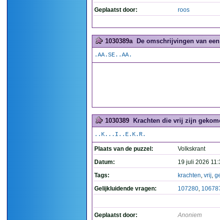
Geplaatst door:
roos
1030389a
De omschrijvingen van een
.AA.SE..AA.
1030389
Krachten die vrij zijn gekom
..K...I..E.K.R.
Plaats van de puzzel:
Volkskrant
Datum:
19 juli 2026 11
Tags:
krachten
,
vrij
,
g
Gelijkluidende vragen:
107280
,
10678
Geplaatst door:
Anoniem