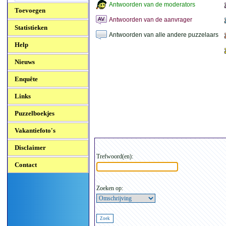
Antwoorden van de moderators
Toevoegen
Antwoorden van de aanvrager
Statistieken
Antwoorden van alle andere puzzelaars
Help
Nieuws
Enquête
Links
Puzzelboekjes
Vakantiefoto's
Disclaimer
Trefwoord(en):
Contact
Zoeken op: