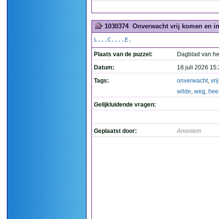
1030374
Onverwacht vrij komen en in
L...C....E.
Plaats van de puzzel:
Dagblad van he
Datum:
18 juli 2026 15
Tags:
onverwacht
,
vrij
wilde
,
weg
,
hee
Gelijkluidende vragen:
Geplaatst door:
Anoniem