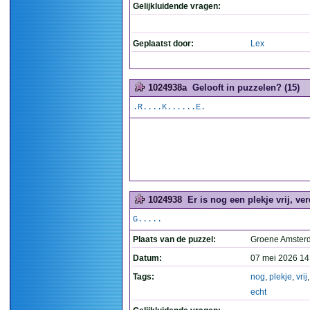
Gelijkluidende vragen:
Geplaatst door:
Lex
1024938a
Gelooft in puzzelen? (15)
.R....K......E.
1024938
Er is nog een plekje vrij, ver
G.....
Plaats van de puzzel:
Groene Amste
Datum:
07 mei 2026 14
Tags:
nog
,
plekje
,
vrij
echt