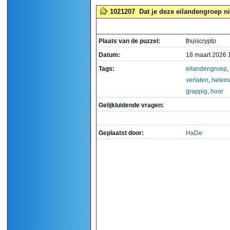
1021207
Dat je deze eilandengroep nie
Plaats van de puzzel:
thuiscrypto
Datum:
18 maart 2026 
Tags:
eilandengroep
,
verlaten
,
helem
grappig
,
hoor
Gelijkluidende vragen:
Geplaatst door:
HaDe