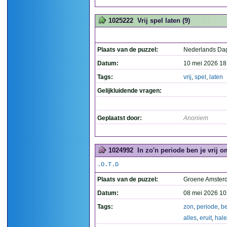
1025222
Vrij spel laten (9)
Plaats van de puzzel:
Nederlands Da
Datum:
10 mei 2026 18
Tags:
vrij
,
spel
,
laten
Gelijkluidende vragen:
Geplaatst door:
Anoniem
1024992
In zo'n periode ben je vrij om
.O.T.D
Plaats van de puzzel:
Groene Amste
Datum:
08 mei 2026 10
Tags:
zon
,
periode
,
b
alles
,
eruit
,
hal