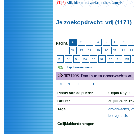
(Tip!)
Klik hier om te zoeken m.b.v. Google
Je zoekopdracht: vrij (1171)
1
2
3
4
5
6
7
8
Pagina:
26
27
28
29
30
31
32
33
51
52
53
54
55
56
57
58
59
Lijst vernieuwen
1031208
Dan is men onverwachts vrij
.N ..N ...E..... O.......
Plaats van de puzzel:
Crypto Royaal
Datum:
30 juli 2026 15
Tags:
onverwachts
,
vr
bodyguards
Gelijkluidende vragen: