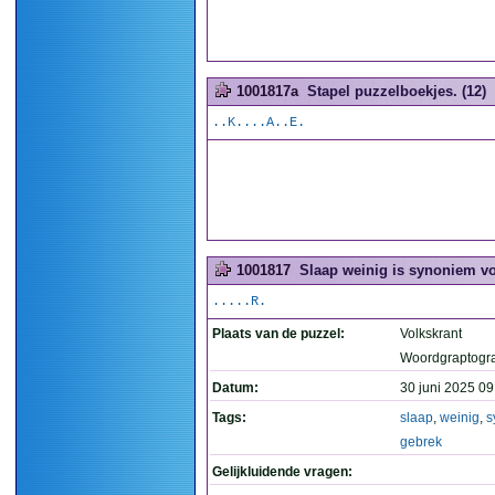
1001817a
Stapel puzzelboekjes. (12)
..K....A..E.
1001817
Slaap weinig is synoniem vo
.....R.
Plaats van de puzzel:
Volkskrant
Woordgraptogr
Datum:
30 juni 2025 09
Tags:
slaap
,
weinig
,
s
gebrek
Gelijkluidende vragen: