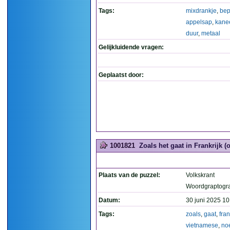
Tags:
mixdrankje
,
bep
appelsap
,
kane
duur
,
metaal
Gelijkluidende vragen:
Geplaatst door:
1001821
Zoals het gaat in Frankrijk 
Plaats van de puzzel:
Volkskrant
Woordgraptogr
Datum:
30 juni 2025 10
Tags:
zoals
,
gaat
,
fran
vietnamese
,
no