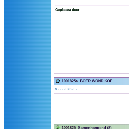
Geplaatst door:
1001825a
BOER WOND KOE
W....ENB.E.
1001825
Samenhangend (8)