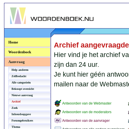
Woordenboek.NU
Home
Archief aangevraagd
Woordenboek
Hier vind je het archief
Aanvraag
zijn dan 24 uur.
Help anderen
Je kunt hier géén antwoo
Zelfbedacht
mailen naar de Webmaste
Alle categorieën
Beknopt overzicht
Nieuwe aanvraag
Archief
Antwoorden van de Webmaster
Zoek
Antwoorden van de moderators
Inhoudsopgave
Antwoorden van de aanvrager
Forumgebruikers
Thema