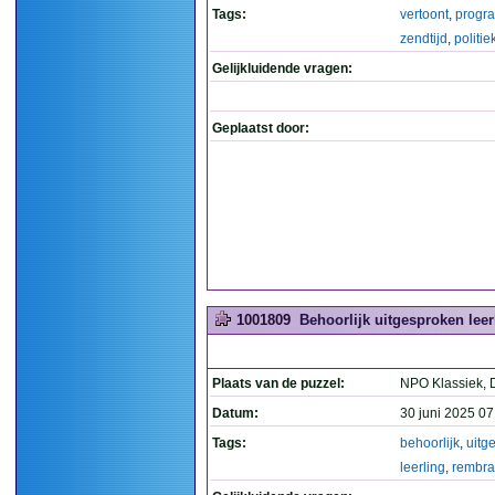
Tags:
vertoont
,
progr
zendtijd
,
politie
Gelijkluidende vragen:
Geplaatst door:
1001809
Behoorlijk uitgesproken lee
Plaats van de puzzel:
NPO Klassiek, 
Datum:
30 juni 2025 07
Tags:
behoorlijk
,
uitg
leerling
,
rembra