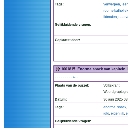
Tags:
verwerpen
,
leer
rooms-katholie
lidmaten
,
daarv
Gelijkluidende vragen:
Geplaatst door:
1001815
Enorme snack van kapitein Ig
.........C..
Plaats van de puzzel:
Volkskrant
Woordgraptogr
Datum:
30 juni 2025 08
Tags:
enorme
,
snack
,
iglo
,
eigenlijk
,
z
Gelijkluidende vragen: