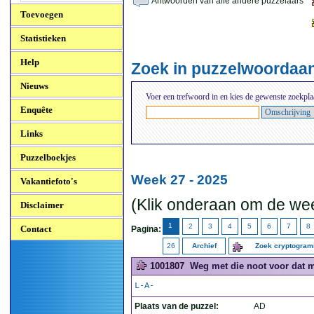
Antwoorden van alle andere puzzelaars
Toevoegen
Statistieken
Help
Zoek in puzzelwoordaa
Nieuws
Voer een trefwoord in en kies de gewenste zoekpla
Enquête
Links
Puzzelboekjes
Week 27 - 2025
Vakantiefoto's
(Klik onderaan om de wee
Disclaimer
1
2
3
4
5
6
7
8
Contact
Pagina:
26
Archief
Zoek cryptogra
1001807
Weg met die noot voor dat me
L-A-
Plaats van de puzzel:
AD