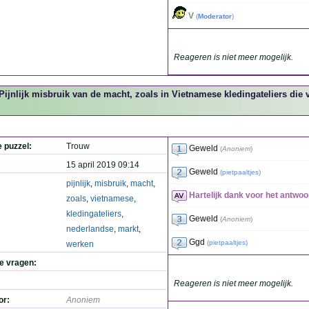
V
(
Moderator
)
Reageren is niet meer mogelijk.
Pijnlijk misbruik van de macht, zoals in Vietnamese kledingateliers di
e puzzel:
Trouw
Geweld
(
Anoniem
)
15 april 2019 09:14
Geweld
(
pietpaaltjes
)
pijnlijk
,
misbruik
,
macht
,
Hartelijk dank voor het antwoor
zoals
,
vietnamese
,
kledingateliers
,
Geweld
(
Anoniem
)
nederlandse
,
markt
,
Ggd
(
pietpaaltjes
)
werken
de vragen:
Reageren is niet meer mogelijk.
or:
Anoniem