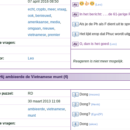
07 april 2016 08:50
(
Leo
)
echt
,
crypto
,
meer
,
vraag
,
In het bericht: . . . de 61-jarige P
ook
,
benieuwd
,
amerikaanse
,
media
,
Als je de Ph als F dient uit te 
omgaan
,
nieuwe
,
Het lijkt erop dat Phuc wordt ui
vietnamese
,
premier
de vragen:
O, dan is het goed
(
Leo
)
or:
Leo
Reageren is niet meer mogelijk.
Hij ambieerde de Vietnamese munt (4)
e puzzel:
RD
Dong
(
mozes
)
30 maart 2013 11:08
Dong?
(
Henk
)
ambieerde
,
vietnamese
,
Dong?
(
EgniZP
)
munt
de vragen:
Dong
(
akoe
)