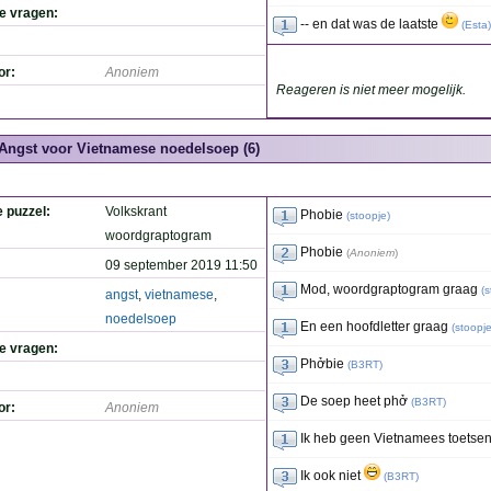
de vragen:
-- en dat was de laatste
(
Esta
)
or:
Anoniem
Reageren is niet meer mogelijk.
Angst voor Vietnamese noedelsoep (6)
e puzzel:
Volkskrant
Phobie
(
stoopje
)
woordgraptogram
Phobie
(
Anoniem
)
09 september 2019 11:50
Mod, woordgraptogram graag
(
s
angst
,
vietnamese
,
noedelsoep
En een hoofdletter graag
(
stoopj
de vragen:
Phởbie
(
B3RT
)
De soep heet phở
(
B3RT
)
or:
Anoniem
Ik heb geen Vietnamees toets
Ik ook niet
(
B3RT
)