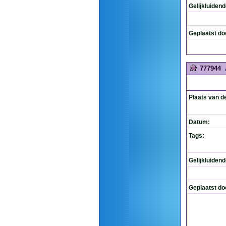
Gelijkluiden
Geplaatst do
777944
Plaats van d
Datum:
Tags:
Gelijkluiden
Geplaatst do