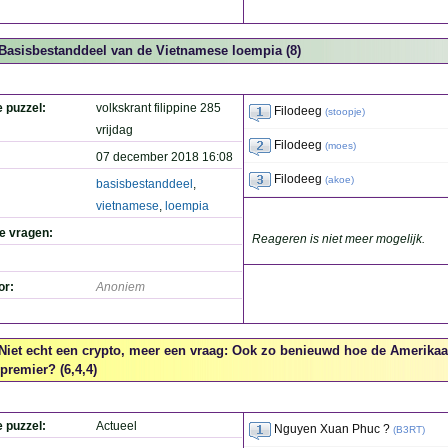
Basisbestanddeel van de Vietnamese loempia (8)
e puzzel:
volkskrant filippine 285
Filodeeg
(
stoopje
)
vrijdag
Filodeeg
(
moes
)
07 december 2018 16:08
Filodeeg
(
akoe
)
basisbestanddeel
,
vietnamese
,
loempia
de vragen:
Reageren is niet meer mogelijk.
or:
Anoniem
Niet echt een crypto, meer een vraag: Ook zo benieuwd hoe de Amerik
premier? (6,4,4)
e puzzel:
Actueel
Nguyen Xuan Phuc ?
(
B3RT
)