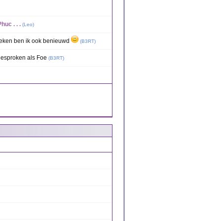
huc . . .
(
Leo
)
spreken ben ik ook benieuwd
(
B3RT
)
tgesproken als Foe
(
B3RT
)