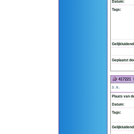
Datum:
Tags:
Gelijkluiden
Geplaatst do
417221
D.N.
Plaats van d
Datum:
Tags:
Gelijkluiden