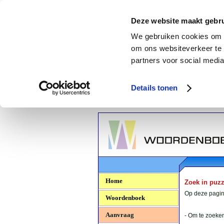
Deze website maakt gebru
We gebruiken cookies om c
om ons websiteverkeer te 
partners voor social media
Details tonen
Woordenboek.NU
Home
Zoek in puz
Op deze pagina
Woordenboek
Aanvraag
- Om te zoeken