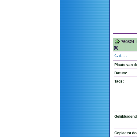
760824
(6)
G.W...
Plaats van d
Datum:
Tags:
Gelijkluiden
Geplaatst do