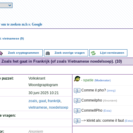
r om te zoeken m.b.v. Google
: vietnamese (9)
Zoek cryptogrammen
Zoek overige vragen
Lijst vernieuwen
Zoals het gaat in Frankrijk (of zoals Vietnamese noedelsoep). (10)
e puzzel:
Volkskrant
- spatie
(
Moderator
)
Woordgraptogram
Comme il pho?
(
zeeg
)
30 juni 2025 10:21
Commeilpho
zoals
,
gaat
,
frankrijk
,
(
Anoniem
)
vietnamese
,
noedelsoep
CommeIlPho
(
Esta
)
de vragen:
--> klinkt als: comme il faut
(
Esta
)
or:
Anoniem