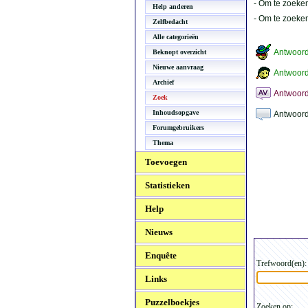
- Om te zoeken
Help anderen
- Om te zoeke
Zelfbedacht
Alle categorieën
Antwoor
Beknopt overzicht
Nieuwe aanvraag
Antwoord
Archief
Antwoord
Zoek
Inhoudsopgave
Antwoord
Forumgebruikers
Thema
Toevoegen
Statistieken
Help
Nieuws
Enquête
Trefwoord(en):
Links
Puzzelboekjes
Zoeken op: