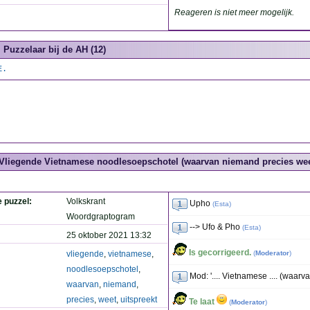
Reageren is niet meer mogelijk.
Puzzelaar bij de AH (12)
E.
Vliegende Vietnamese noodlesoepschotel (waarvan niemand precies weet 
e puzzel:
Volkskrant
Upho
(
Esta
)
Woordgraptogram
--> Ufo & Pho
(
Esta
)
25 oktober 2021 13:32
Is gecorrigeerd.
vliegende
,
vietnamese
,
(
Moderator
)
noodlesoepschotel
,
Mod: '.... Vietnamese .... (waarvan 
waarvan
,
niemand
,
precies
,
weet
,
uitspreekt
Te laat
(
Moderator
)