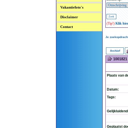
Vakantiefoto's
Disclaimer
(Tip!)
Klik hie
Contact
Je zoekopdracht
Archief
1001821
Plaats van d
Datum:
Tags:
Gelijkluiden
Geplaatst do