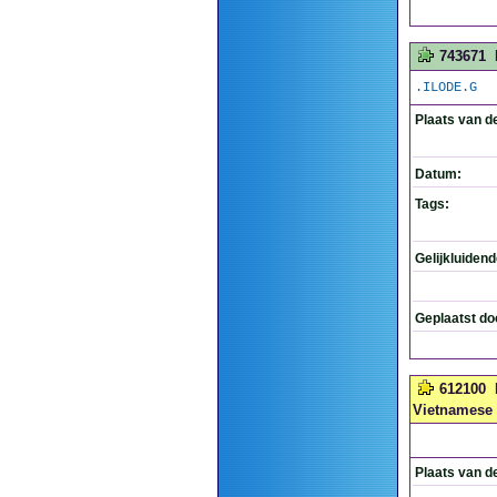
743671
.ILODE.G
Plaats van d
Datum:
Tags:
Gelijkluiden
Geplaatst do
612100
Vietnamese 
Plaats van d