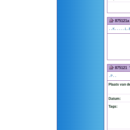
875121a
..K.....L.
875121
.P..
Plaats van d
Datum:
Tags: