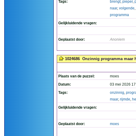
Tags:
brengt
,
pieper
,
p
naar
,
volgende
,
programma
Gelijkluidende vragen:
Geplaatst door:
Anoniem
1024686
Onzinnig programma maar het
Plaats van de puzzel:
moes
Datum:
03 mei 2026 17
Tags:
onzinnig
,
prog
maar
,
rijmde
,
h
Gelijkluidende vragen:
Geplaatst door:
moes