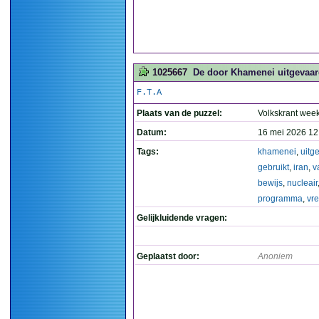
1025667
De door Khamenei uitgevaard
F.T.A
Plaats van de puzzel:
Volkskrant wee
Datum:
16 mei 2026 12
Tags:
khamenei
,
uitg
gebruikt
,
iran
,
v
bewijs
,
nucleair
programma
,
vr
Gelijkluidende vragen:
Geplaatst door:
Anoniem