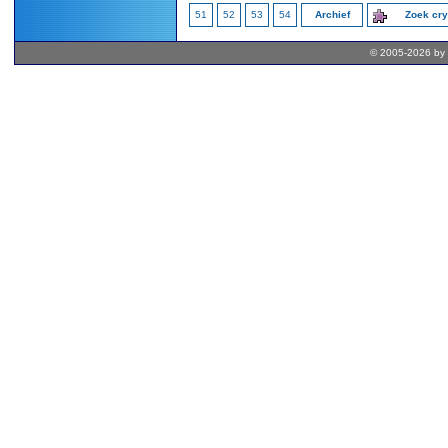
51
52
53
54
Archief
Zoek cr
© 2005-2026 by 