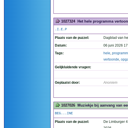
1027324
Het hele programma vertoond
.I.E.P
Plaats van de puzzel:
Dagblad van he
Datum:
06 juni 2026 17
Tags:
hele
,
programm
vertoonde
,
opg
Gelijkluidende vragen:
Geplaatst door:
Anoniem
1027026
Muziekje bij aanvang van e
BEG...INE
Plaats van de puzzel:
De Limburger 