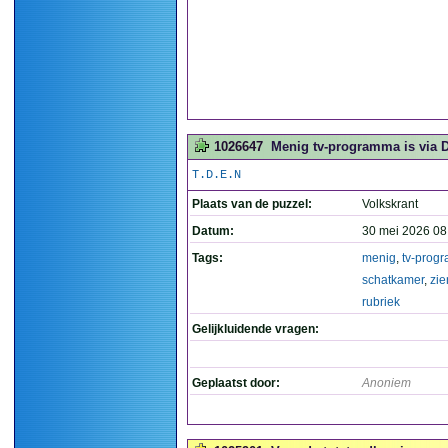
1026647
Menig tv-programma is via De
T.D.E.N
Plaats van de puzzel:
Volkskrant
Datum:
30 mei 2026 08
Tags:
menig
,
tv-prog
schatkamer
,
zie
rubriek
Gelijkluidende vragen:
Geplaatst door:
Anoniem