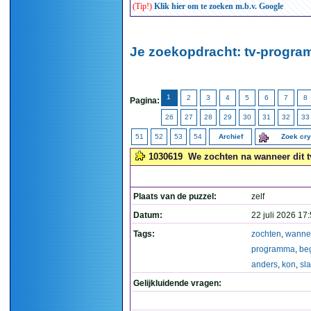
(Tip!)
Klik hier om te zoeken m.b.v. Google
Je zoekopdracht: tv-progra
1
2
3
4
5
6
7
8
Pagina:
26
27
28
29
30
31
32
33
51
52
53
54
Archief
Zoek cr
1030619
We zochten na wanneer dit t
Plaats van de puzzel:
zelf
Datum:
22 juli 2026 17
Tags:
zochten
,
wanne
programma
,
be
anders
,
kon
,
sl
Gelijkluidende vragen: