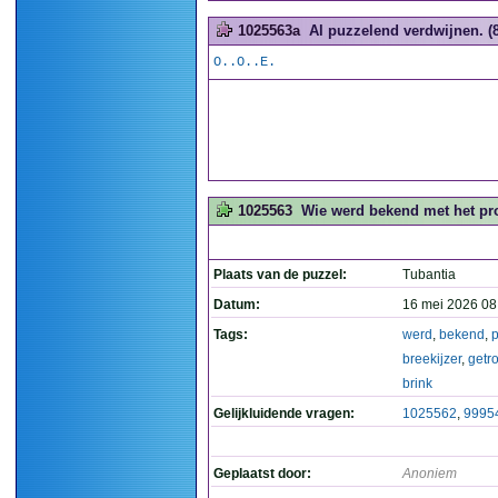
1025563a
Al puzzelend verdwijnen. (8
O..O..E.
1025563
Wie werd bekend met het pro
Plaats van de puzzel:
Tubantia
Datum:
16 mei 2026 08
Tags:
werd
,
bekend
,
breekijzer
,
getr
brink
Gelijkluidende vragen:
1025562
,
9995
Geplaatst door:
Anoniem