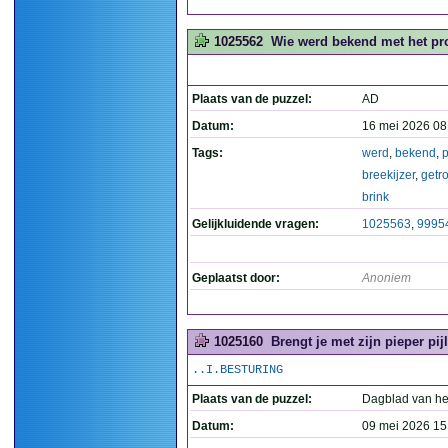
1025562
Wie werd bekend met het pro
Plaats van de puzzel:
AD
Datum:
16 mei 2026 08
Tags:
werd
,
bekend
,
breekijzer
,
getr
brink
Gelijkluidende vragen:
1025563
,
9995
Geplaatst door:
Anoniem
1025160
Brengt je met zijn pieper pi
..I.BESTURING
Plaats van de puzzel:
Dagblad van he
Datum:
09 mei 2026 15