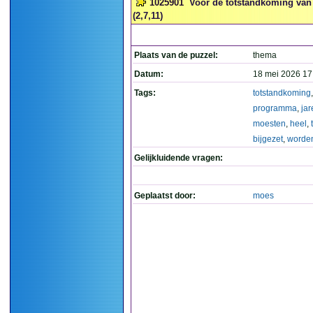
1025901
Voor de totstandkoming van 
(2,7,11)
Plaats van de puzzel:
thema
Datum:
18 mei 2026 17
Tags:
totstandkoming
,
programma
,
jar
moesten
,
heel
,
bijgezet
,
worde
Gelijkluidende vragen:
Geplaatst door:
moes