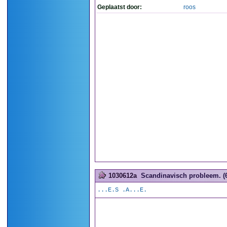
Geplaatst door:
roos
1030612a
Scandinavisch probleem. (6
...E.S .A...E.