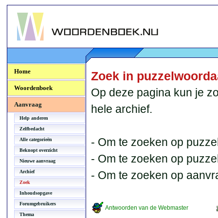
Woordenboek.NU
Home
Zoek in puzzelwoord
Woordenboek
Op deze pagina kun je zo
Aanvraag
hele archief.
Help anderen
Zelfbedacht
- Om te zoeken op puzzel
Alle categorieën
Beknopt overzicht
- Om te zoeken op puzzelb
Nieuwe aanvraag
Archief
- Om te zoeken op aanvr
Zoek
Inhoudsopgave
Forumgebruikers
Antwoorden van de Webmaster
Thema