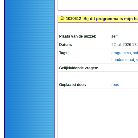
1030612
Bij dit programma is mijn h
Plaats van de puzzel:
zelf
Datum:
22 juli 2026 17
Tags:
programma
,
hu
handomdraai
,
s
Gelijkluidende vragen:
Geplaatst door:
roos