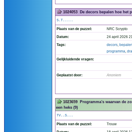
1024053
De decors bepalen hoe het p
S.T.....
Plaats van de puzzel:
NRC Scrypto
Datum:
24 april 2026 2
Tags:
decors
,
bepale
programma
,
dra
Gelijkluidende vragen:
Geplaatst door:
Anoniem
1023659
Programma's waarvan de zop
een heks (9)
TV..S...
Plaats van de puzzel:
Trouw