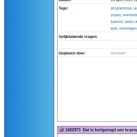
Datum:
18 april 2026 1
Tags:
programmas
,
w
zopas
,
overled
barend
,
velen
,
was
,
sommigen
Gelijkluidende vragen:
Geplaatst door:
Anoniem
1022973
Dat is kortgezegd een tv-pr