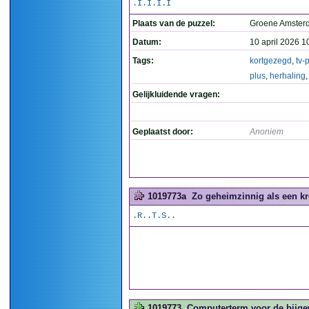
.I.I.I.I
Plaats van de puzzel:
Groene Amste
Datum:
10 april 2026 1
Tags:
kortgezegd
,
tv-
plus
,
herhaling
Gelijkluidende vragen:
Geplaatst door:
Anoniem
1019773a
Zo geheimzinnig als een kr
.R..T.S..
1019773
Computerterm voor de bijge