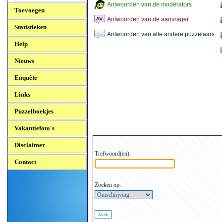
Antwoorden van de moderators
Toevoegen
Antwoorden van de aanvrager
Statistieken
Antwoorden van alle andere puzzelaars
Help
Nieuws
Enquête
Links
Puzzelboekjes
Vakantiefoto's
Disclaimer
Trefwoord(en):
Contact
Zoeken op: